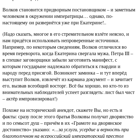
Волков становится придворным постановщиком – и заметным
человеком в окружении императрицы… однако, по-
настоящему он развернётся уже при Екатерине!..
(Надо сказать, многое в его стремительном взлёте неясно, и
нам придётся использовать непроверенные источники.
Например, по некоторым сведениям, Волков отличился во
время переворота, когда Екатерина свергала мужа, Петра III –
в спешке заговорщики забыли заготовить манифест, с
которым государыне надлежало обратиться к гвардии и
народу перед присягой. Возникнет заминка – и тут вперёд
выступит Волков, извлечёт из кармана документ – и зачитает
его, вызвав всеобщий восторг. Всё бы хорошо, но кто-то из
внимательных наблюдателей успеет разглядеть: лист был чист
– актёр импровизировал!)
Похоже на исторический анекдот, скажете Вы, но есть и
факты: сразу после этого братья Волковы получат дворянство
и по семьсот душ – причём в их «Грамоте на дворянское
достоинство» указано:
«…за услуги, усердие и верность при
благополучном на всероссийский император­ский престол