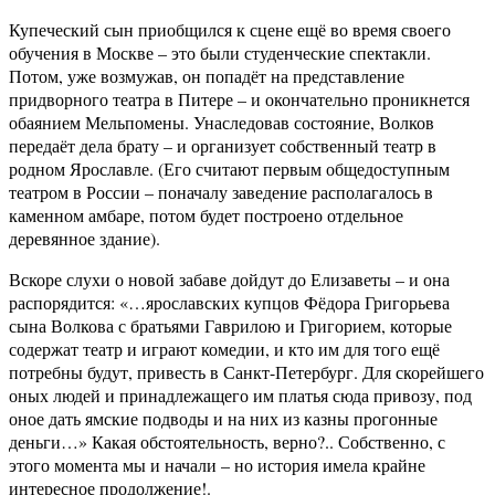
Купеческий сын приобщился к сцене ещё во время своего
обучения в Москве – это были студенческие спектакли.
Потом, уже возмужав, он попадёт на представление
придворного театра в Питере – и окончательно проникнется
обаянием Мельпомены. Унаследовав состояние, Волков
передаёт дела брату – и организует собственный театр в
родном Ярославле. (Его считают первым общедоступным
театром в России – поначалу заведение располагалось в
каменном амбаре, потом будет построено отдельное
деревянное здание).
Вскоре слухи о новой забаве дойдут до Елизаветы – и она
распорядится: «…ярославских купцов Фёдора Григорьева
сына Волкова с братьями Гаврилою и Григорием, которые
содержат театр и играют комедии, и кто им для того ещё
потребны будут, привесть в Санкт-Петербург. Для скорейшего
оных людей и принадлежащего им платья сюда привозу, под
оное дать ямские подводы и на них из казны прогонные
деньги…» Какая обстоятельность, верно?.. Собственно, с
этого момента мы и начали – но история имела крайне
интересное продолжение!.