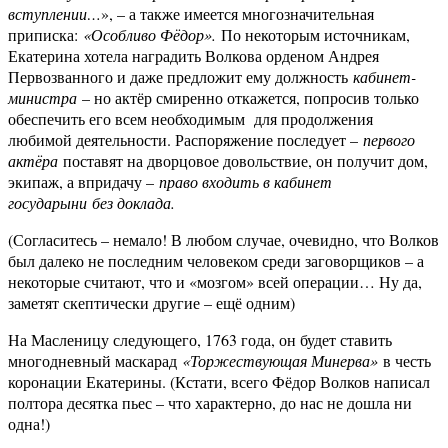
вступлении…
», – а также имеется многозначительная
приписка:
«Особливо Фёдор».
По некоторым источникам,
Екатерина хотела наградить Волкова орденом Андрея
Первозванного и даже предложит ему должность
кабинет-
министра
– но актёр смиренно откажется, попросив только
обеспечить его всем необходимым для продолжения
любимой деятельности. Распоряжение последует –
первого
актёра
поставят на дворцовое довольствие, он получит дом,
экипаж, а впридачу –
право входить в кабинет
государыни
без доклада.
(Согласитесь – немало! В любом случае, очевидно, что Волков
был далеко не последним человеком среди заговорщиков – а
некоторые считают, что и «мозгом» всей операции… Ну да,
заметят скептически другие – ещё одним)
На Масленицу следующего, 1763 года, он будет ставить
многодневный маскарад
«Торжествующая Минерва»
в честь
коронации Екатерины. (Кстати, всего Фёдор Волков написал
полтора десятка пьес – что характерно, до нас не дошла ни
одна!)