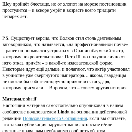
Шоу пройдёт блестяще, но от хлопот на морозе постановщик
простудится – и вскоре умрёт в возрасте всего тридцати
четырёх лет.
P.S. Существует версия, что Волков стал столь деятельным
заговорщиком, что называется, «на профессиональной почве»
– ранее он порывался устроиться в Ораниенбаумский театр,
которому покровительствовал Петр III, но получил лично от
него отказ, причём – в какой-то издевательской форме.
Некоторые идут ещё дальше, и полагают, что актёр участвовал
в убийстве уже свергнутого императора… якобы, гвардейцы
не смогли бы собственноручно прикончить государя,
которому присягали… Впрочем, это – совсем другая история.
Материал
: shatff
Настоящий материал самостоятельно опубликован в нашем
Linda
сообществе пользователем
на основании действующей
редакции
Пользовательского Соглашения
. Если вы считаете,
что такая публикация нарушает ваши авторские и/или
смежные права, вам необходимо сообщить об этом