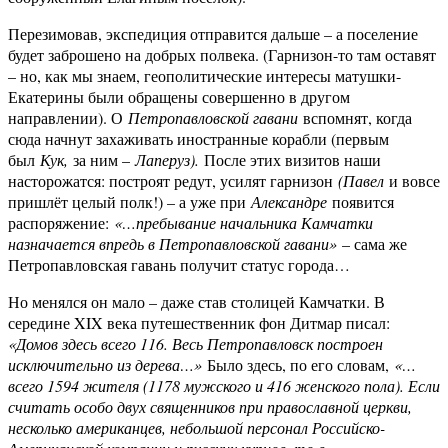
Перезимовав, экспедиция отправится дальше – а поселение
будет заброшено на добрых полвека. (Гарнизон-то там оставят
– но, как мы знаем, геополитические интересы матушки-
Екатерины были обращены совершенно в другом
направлении). О
Петропавловской гавани
вспомнят, когда
сюда начнут захаживать иностранные корабли (первым
был
Кук,
за ним –
Лаперуз).
После этих визитов наши
насторожатся: построят редут, усилят гарнизон
(Павел
и вовсе
пришлёт целый полк!) – а уже при
Александре
появится
распоряжение:
«…пребывание начальника Камчатки
назначается впредь в Петропавловской гавани»
– сама же
Петропавловская гавань получит статус города…
Но менялся он мало – даже став столицей Камчатки. В
середине XIX века путешественник фон Дитмар писал:
«Домов здесь всего 116. Весь Петропавловск построен
исключительно из дерева…»
Было здесь, по его словам,
«…
всего 1594 жителя (1178 мужского и 416 женского пола). Если
считать особо двух священников при православной церкви,
несколько американцев, небольшой персонал Российско-