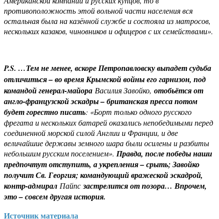
Американской компании и русских купцов, то в
противоположность этой вольной части населения вся
остальная была на казённой службе и состояла из матросов,
нескольких казаков, чиновников и офицеров с их семействами».
P.
S. …Тем не менее, вскоре Петропавловску выпадет судьба
отличиться – во время Крымской войны его гарнизон, под
командой генерал-майора
Василия Завойко,
отобьётся от
англо-французской эскадры – британская пресса потом
будет горестно писать
: «Борт только одного русского
фрегата и нескольких батарей оказались непобедимыми перед
соединенной морской силой Англии и Франции, и две
величайшие державы земного шара были осилены и разбиты
небольшим русским поселением».
Правда, после победы наши
предпочтут отступить, а укрепления – срыть; Завойко
получит Св. Георгия; командующий вражеской эскадрой,
контр-адмирал
Пайпс
застрелится от позора… Впрочем,
это – совсем другая история.
Источник материала