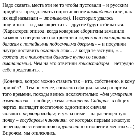
Надо сказать, места эти не то чтобы пустовали – и русским
придётся преодолевать сопротивление
камчадалов
(или, как
их ещё называли –
ительменов).
Некоторых удалось
подчинить – и даже окрестить – другие будут отбиваться.
(Характерен эпизод, когда коварные аборигены заманили
казаков в специально построенный
«крепкой и пространной
балаган с потайными подъемными дверьми» –
и посулили
наутро доставить
богатый ясак
… а когда те заснули,
«…
сожгли их в помянутом балагане купно со своими
аманатами»).
Чем на это ответили
конкистадоры
– нетрудно
себе представить…
(Конечно, вопрос можно ставить так – кто, собственно, к кому
пришёл?.. Тем не менее, согласно официальным рапортам
того времени, походы велись исключительно
«для усмирения
изменников»…
вообще, схема
«покорения Сибири»,
в общих
чертах, выглядит достаточно однотипно: сначала
являлись
первопроходцы;
и уж за ними – на расчищенную
почву –
государевы чиновники,
от которых первым зачастую
перепадало за излишнюю
крутость
в отношении местных…)
Впрочем, мы отвлеклись.