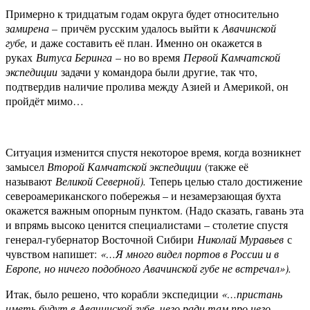
Примерно к тридцатым годам округа будет относительно
замирена –
причём русским удалось выйти к
Авачинской
губе,
и даже составить её план. Именно он окажется в
руках
Витуса Беринга
– но во время
Первой Камчатской
экспедиции
задачи у командора были другие, так что,
подтвердив наличие пролива между Азией и Америкой, он
пройдёт мимо…
Ситуация изменится спустя некоторое время, когда возникнет
замысел
Второй Камчатской экспедиции
(также её
называют
Великой Северной).
Теперь целью стало достижение
североамериканского побережья – и незамерзающая бухта
окажется важным опорным пунктом. (Надо сказать, гавань эта
и впрямь высоко ценится специалистами – столетие спустя
генерал-губернатор Восточной Сибири
Николай Муравьев
с
чувством напишет:
«…Я много видел портов в России и в
Европе, но ничего подобного Авачинской губе не встречал»).
Итак, было решено, что корабли экспедиции
«…пристань
иметь будут в Авачинской губе, чего ради там про него