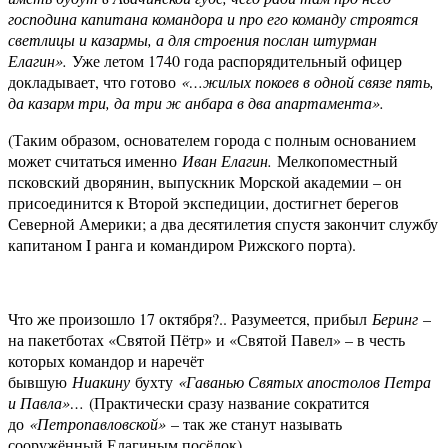
господина капитана командора и про его команду строятся
светлицы и казармы, а для строения послан штурман
Елагин».
Уже летом 1740 года распорядительный офицер
докладывает, что готово
«…жилых покоев в одной связе пять,
да казарм три, да три ж анбара в два апартамента».
(Таким образом, основателем города с полным основанием
может считаться именно
Иван Елагин.
Мелкопоместный
псковский дворянин, выпускник Морской академии – он
присоединится к Второй экспедиции, достигнет берегов
Северной Америки; а два десятилетия спустя закончит службу
капитаном I ранга и командиром Рижского порта).
Что же произошло 17 октября?.. Разумеется, прибыл
Беринг
–
на пакетботах «Святой Пётр» и «Святой Павел» – в честь
которых командор и наречёт
бывшую
Ниакину
бухту
«Гаванью Святых апостолов Петра
и Павла»…
(Практически сразу название сократится
до
«Петропавловской»
– так же станут называть
сооружённый Елагиным посёлок).