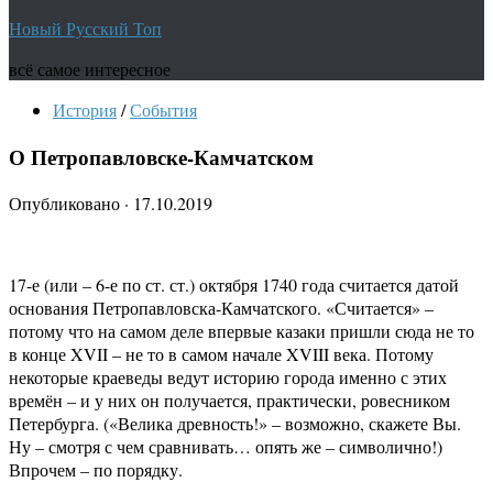
Новый Русский Топ
всё самое интересное
История
/
События
О Петропавловске-Камчатском
Опубликовано
·
17.10.2019
17-е (или – 6-е по ст. ст.) октября 1740 года считается датой
основания Петропавловска-Камчатского. «Считается» –
потому что на самом деле впервые казаки пришли сюда не то
в конце XVII – не то в самом начале XVIII века. Потому
некоторые краеведы ведут историю города именно с этих
времён – и у них он получается, практически, ровесником
Петербурга. («Велика древность!» – возможно, скажете Вы.
Ну – смотря с чем сравнивать… опять же – символично!)
Впрочем – по порядку.