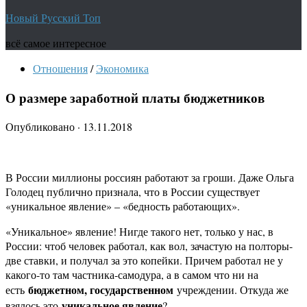
Новый Русский Топ
всё самое интересное
Отношения
/
Экономика
О размере заработной платы бюджетников
Опубликовано
·
13.11.2018
В России миллионы россиян работают за гроши. Даже Ольга
Голодец публично признала, что в России существует
«уникальное явление» – «бедность работающих».
«Уникальное» явление! Нигде такого нет, только у нас, в
России: чтоб человек работал, как вол, зачастую на полторы-
две ставки, и получал за это копейки. Причем работал не у
какого-то там частника-самодура, а в самом что ни на
бюджетном, государственном
есть
учреждении. Откуда же
уникальное явление
взялось это
?