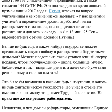
2003 г. № 131 с изменениями и дополнениями, а также
согласно 144 Ст.ТК РФ. Это подтвердил во время июньской
прямой линии 2017 года и
Путин
, отвечая на вопрос
учительницы о ее крайне низкой зарплате: «У нас деньгами
учителей и определением уровня заработной платы
распоряжается сама школа, она определяет штатное
расписание и доплаты к окладу…» (на 13 мин. 25 Сек –
видеофрагмент с этими словами Путина.)
Вы где-нибудь еще, в каком-нибудь государстве можете
предположить такую свободу в распоряжении бюджетными
деньгами? Можете представить такой установленный сверху
порядок, чтобы госучреждению – школе, больнице, музею,
библиотеке и т.п. – выделяли деньги, а далее оно б уже само
решало, кому и сколько платить?
Это было бы возможно в какой-нибудь антиутопии, в каком-
нибудь фантастическом государстве. Но у нас в стране это
На
именно так: по закону это решает Трудовой коллектив.
практике же все решает работодатель.
Непонятно, о чем думали реформаторы, отменившие Единую