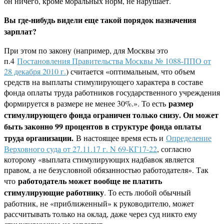
он ничего, кроме моральных норм, не нарушает.
Вы где-нибудь видели еще такой порядок назначения
зарплат?
При этом по закону (например, для Москвы это
п.4
Постановления Правительства Москвы № 1088-ППО от
28 декабря 2010 г.
) считается «оптимальным, что объем
средств на выплаты стимулирующего характера в составе
фонда оплаты труда работников государственного учреждения
размер
формируется в размере не менее 30%.». То есть
стимулирующего фонда ограничен только снизу. Он может
быть законно 99 процентов в структуре фонда оплаты
труда организации.
В настоящее время есть и
Определение
Верховного суда от 27.11.17 г. N 69-КГ17-22
, согласно
которому «выплата стимулирующих надбавок является
правом, а не безусловной обязанностью работодателя». Так
работодатель может вообще не платить
что
стимулирующие работнику
. То есть любой обычный
работник, не «приближенный» к руководителю, может
рассчитывать только на оклад, даже через суд никто ему