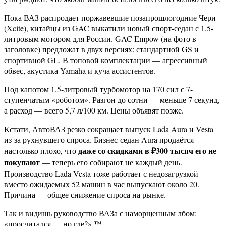
Пока ВАЗ распродает поржавевшие позапрошлогодние Чери
(Xcite), китайцы из GAC выкатили новый спорт-седан с 1,5-
литровым мотором для России. GAC Empow (на фото в
заголовке) предложат в двух версиях: стандартной GS и
спортивной GL. В топовой комплектации — агрессивный
обвес, акустика Yamaha и куча ассистентов.
Под капотом 1,5-литровый турбомотор на 170 сил с 7-
ступенчатым «роботом». Разгон до сотни — меньше 7 секунд,
а расход — всего 5,7 л/100 км. Цены объявят позже.
Кстати, АвтоВАЗ резко сокращает выпуск Lada Aura и Vesta
из-за рухнувшего спроса. Бизнес-седан Aura продаётся
даже со скидками в ₽300 тысяч его не
настолько плохо, что
покупают
— теперь его собирают не каждый день.
Производство Lada Vesta тоже работает с недозагрузкой —
вместо ожидаемых 52 машин в час выпускают около 20.
Причина — общее снижение спроса на рынке.
Так и видишь руководство ВАЗа с наморщенным лбом:
«просчитался — но где?» ™