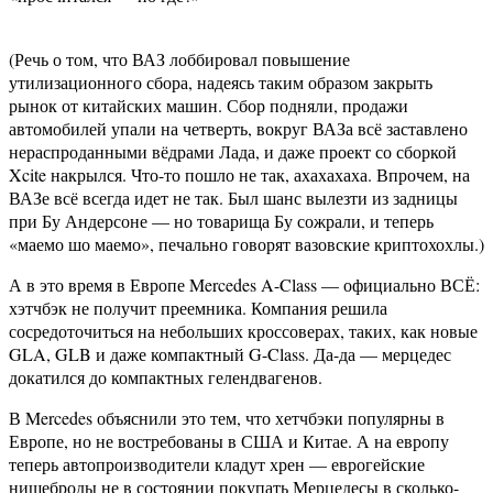
(Речь о том, что ВАЗ лоббировал повышение
утилизационного сбора, надеясь таким образом закрыть
рынок от китайских машин. Сбор подняли, продажи
автомобилей упали на четверть, вокруг ВАЗа всё заставлено
нераспроданными вёдрами Лада, и даже проект со сборкой
Xcite накрылся. Что-то пошло не так, ахахахаха. Впрочем, на
ВАЗе всё всегда идет не так. Был шанс вылезти из задницы
при Бу Андерсоне — но товарища Бу сожрали, и теперь
«маемо шо маемо», печально говорят вазовские криптохохлы.)
А в это время в Европе Mercedes A-Class — официально ВСЁ:
хэтчбэк не получит преемника. Компания решила
сосредоточиться на небольших кроссоверах, таких, как новые
GLA, GLB и даже компактный G-Class. Да-да — мерцедес
докатился до компактных гелендвагенов.
В Mercedes объяснили это тем, что хетчбэки популярны в
Европе, но не востребованы в США и Китае. А на европу
теперь автопроизводители кладут хрен — еврогейские
нищеброды не в состоянии покупать Мерцедесы в сколько-