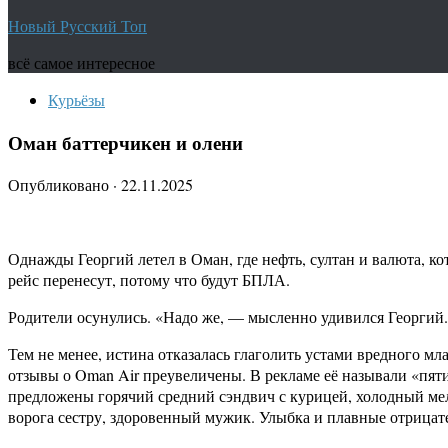
Новый Русский Топ
всё самое интересное
Курьёзы
Оман баттерчикен и олени
Опубликовано
·
22.11.2025
Однажды Георгий летел в Оман, где нефть, султан и валюта, ко
рейс перенесут, потому что будут БПЛА.
Родители осунулись. «Надо же, — мысленно удивился Георгий. 
Тем не менее, истина отказалась глаголить устами вредного мл
отзывы о Oman Air преувеличены. В рекламе её называли «пят
предложены горячий средний сэндвич с курицей, холодный мел
ворога сестру, здоровенный мужик. Улыбка и плавные отрицат