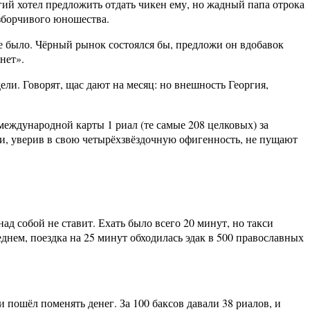
ий хотел предложить отдать чикен ему, но жадный папа отрока
азборчивого юношества.
не было. Чёрный рынок состоялся бы, предложи он вдобавок
нет».
ли. Говорят, щас дают на месяц: но внешность Георгия,
международной карты 1 риал (те самые 208 целковых) за
ели, уверив в свою четырёхзвёздочную офигенность, не пущают
ад собой не ставит. Ехать было всего 20 минут, но такси
днем, поездка на 25 минут обходилась эдак в 500 православных
и пошёл поменять денег. За 100 баксов давали 38 риалов, и