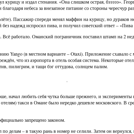
 курицу и издал стенания. «Она слишком острая, бэээээ». Георг
и благодаря небеса за внезапное питание со стороны чересчур р
молёте). Пассажир спереди менял маффин на курицу, но дураков 
без надежд испросил пива, и получил советский ответ – «Пива 
 Всё работало. Оманский пограничник поставил штамп на 2 неде
ию Yango (в местном варианте – Otaxi). Приложение схавало с 
реждён, что из аэропорта в отель особая система. Некоторые от
тив, пилигрим, и тащи бэг оттудова, солнцем палим.
ше, начал любить себя чутка больше прежнего, и эксперименты н
отелям) такси в Омане было нередко дешевле московского. В сре
официально запрещено законом.
по делам – в такую рань в номер не селили. Затем он вернулся, 