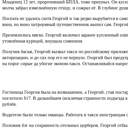
Младенец 12 лет, пророчивший БПЛА, тоже приуныл. Он куснул
молча забрал измельчённую птицу, и сожрал её. В глубине душ
Поспать не удалось (хотя Георгий и так редко вырубается в са
вина, но вино хитроумный путешественник выпил сам. Георгий 
Приземлились мягко. Георгий включил заранее купленный esim.
утомлённая курицей, внушала сомнения.
Получив багаж, Георгий вызвал такси по российскому приложен
авторизацию, и до сих пор его не вернуло. Георгий был предуп
на порог сирые да убогие эконом-такси. Останавливайся напро
Гостиница Георгия была на возвышении, а Георгий, став постар
поглотило $17. В дальнейшем (исключая странности подъезда к 
рублёв.
Водители были только оманцы. Работать в такси иностранцам 
Положив бэг на сохранность отельных церберов, Георгий отбыл 