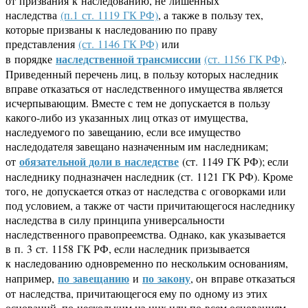
от призвания к наследованию, не лишенных
наследства
(п.1 ст. 1119 ГК РФ)
, а также в пользу тех,
которые призваны к наследованию по праву
представления
(ст. 1146 ГК РФ)
или
наследственной трансмиссии
в порядке
(ст. 1156 ГК РФ)
.
Приведенный перечень лиц, в пользу которых наследник
вправе отказаться от наследственного имущества является
исчерпывающим. Вместе с тем не допускается в пользу
какого-либо из указанных лиц отказ от имущества,
наследуемого по завещанию, если все имущество
наследодателя завещано назначенным им наследникам;
обязательной доли в наследстве
от
(ст. 1149 ГК РФ); если
наследнику подназначен наследник (ст. 1121 ГК РФ). Кроме
того, не допускается отказ от наследства с оговорками или
под условием, а также от части причитающегося наследнику
наследства в силу принципа универсальности
наследственного правопреемства. Однако, как указывается
в п. 3 ст. 1158 ГК РФ, если наследник призывается
к наследованию одновременно по нескольким основаниям,
по завещанию
по закону
например,
и
, он вправе отказаться
от наследства, причитающегося ему по одному из этих
оснований, по нескольким из них или по всем основаниям.