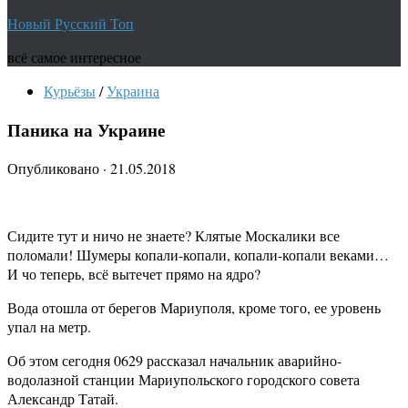
Новый Русский Топ
всё самое интересное
Курьёзы
/
Украина
Паника на Украине
Опубликовано
·
21.05.2018
Сидите тут и ничо не знаете? Клятые Москалики все
поломали! Шумеры копали-копали, копали-копали веками…
И чо теперь, всё вытечет прямо на ядро?
Вода отошла от берегов Мариуполя, кроме того, ее уровень
упал на метр.
Об этом сегодня 0629 рассказал начальник аварийно-
водолазной станции Мариупольского городского совета
Александр Татай.