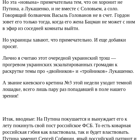
Но эта «новына» примечательна тем, что он хоронит не
Путина, а Лукашенко, и не вместе с Соловьем, а соло.
Говорящий болванчик Васыль Голованов не в счет. Гордон
зовет его только тогда, когда его жена Бацман не может с ним
в эфир из соседней комнаты выйти.
Но украинцы хавают, что примечательно. И еще добавки
просят.
Лично я считаю этот очередной украинский трэш —
прогревом украинских экзальтированных громадян к
раскрутке темы про «двойников» и «тройников» Лукашенко.
А звание киевского кретина №3 этой недели уходит темной
лошадке, всего лишь пару раз попадавшей в поле нашего
зрения!
Итак, вводные: На Путина покушается и вынуждает его к
лету покинуть свой пост российское ФСБ. То есть коварная
российская гэбня как властвовала, так и будет властвовать.
Путина заменит Сергей Собянин, ярый российский патриот и