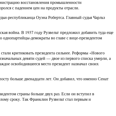
министрацию восстановления промышленности
оролся с падением цен на продукты отрасли.
удьи-республиканца Оуэна Робертса. Главный судья Чарльз
ская война. В 1937 году Рузвельт предложил добавить туда еще
его однопартийцы-демократы во главе с вице-президентом
, стали критиковать президента сильнее. Реформы «Нового
 изначальных девяти судей — двое из первого списка умерли, а
каждое освободившееся место президент назначал своих
 посту больше двенадцати лет. Он добавил, что именно Сенат
зидентом страны больше двух раз. Если он вступил в
елому сроку. Так Франклин Рузвельт стал первым и