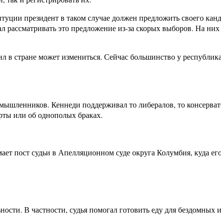
итуции президент в таком случае должен предложить своего кан
ал рассматривать это предложение из-за скорых выборов. На ни
 в стране может измениться. Сейчас большинство у республикан
мышленников. Кеннеди поддерживал то либералов, то консервато
рты или об однополых браках.
мает пост судьи в Апелляционном суде округа Колумбия, куда е
ности. В частности, судья помогал готовить еду для бездомных