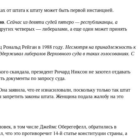
х от штата к штату может быть первой инстанцией.
но
.
Сейчас из девяти судей пятеро — республиканцы, а
других четверых — либералами, а еще один может принять
ц Рональд Рейган в 1988 году.
Несмотря на принадлежность к
держивал либералов Верховного суда в таких голосованиях. С
ого скандала, президент Ричард Никсон не захотел отдавать
ть документы по запросу суда.
а заявила, что ее изнасиловали, поскольку только так штат
я запретить законы штата. Женщина подала жалобу на это
овек, в том числе Джеймс Оберегефелл, обратились в
, что это противоречит 14-й статье конституции страны, а