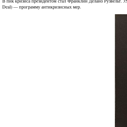
В пик кризиса президентом стал Франклин Делано Рузвельт. 3
Deal) — программу антикризисных мер.