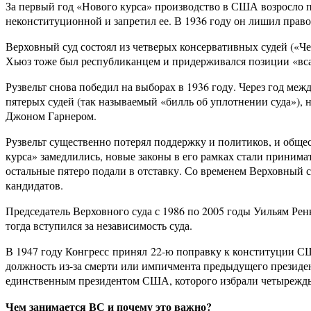
За первый год «Нового курса» производство в США возросло 
неконституционной и запретил ее. В 1936 году он лишил право
Верховный суд состоял из четверых консервативных судей («Че
Хьюз тоже был республиканцем и придерживался позиции «вс
Рузвельт снова победил на выборах в 1936 году. Через год ме
пятерых судей (так называемый «билль об уплотнении суда»), 
Джоном Гарнером.
Рузвельт существенно потерял поддержку и политиков, и общес
курса» замедлились, новые законы в его рамках стали принимат
остальные пятеро подали в отставку. Со временем Верховный с
кандидатов.
Председатель Верховного суда с 1986 по 2005 годы Уильям Ренк
тогда вступился за независимость суда.
В 1947 году Конгресс принял 22-ю поправку к конституции США
должность из-за смерти или импичмента предыдущего президент
единственным президентом США, которого избрали четырежд
Чем занимается ВС и почему это важно?