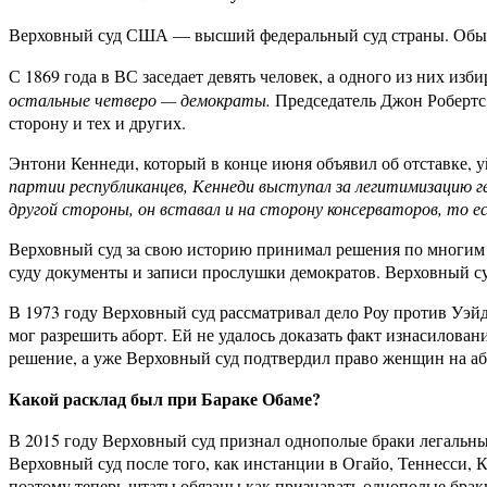
Верховный суд США — высший федеральный суд страны. Обычно
С 1869 года в ВС заседает девять человек, а одного из них и
остальные четверо — демократы.
Председатель Джон Робертс 
сторону и тех и других.
Энтони Кеннеди, который в конце июня объявил об отставке, у
партии республиканцев, Кеннеди выступал за легитимизацию г
другой стороны, он вставал и на сторону консерваторов, то 
Верховный суд за свою историю принимал решения по многим ре
суду документы и записи прослушки демократов. Верховный су
В 1973 году Верховный суд рассматривал дело Роу против Уэйд
мог разрешить аборт. Ей не удалось доказать факт изнасилован
решение, а уже Верховный суд подтвердил право женщин на аб
Какой расклад был при Бараке Обаме?
В 2015 году Верховный суд признал однополые браки легальны
Верховный суд после того, как инстанции в Огайо, Теннесси, К
поэтому теперь штаты обязаны как признавать однополые браки