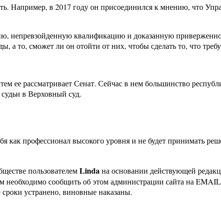
ать. Например, в 2017 году он присоединился к мнению, что Уп
ацию, непревзойденную квалификацию и доказанную приверженно
ды, а то, сможет ли он отойти от них, чтобы сделать то, что тре
атем ее рассматривает Сенат. Сейчас в нем большинство республ
 судьи в Верховный суд.
ебя как профессионал высокого уровня и не будет принимать ре
Linda
бществе пользователем
на основании действующей редак
ам необходимо сообщить об этом администрации сайта на EMAI
 сроки устранено, виновные наказаны.