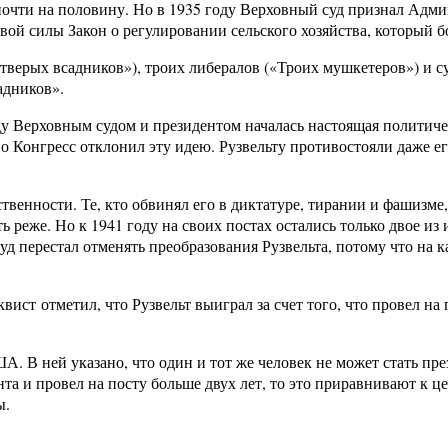
почти на половину. Но в 1935 году Верховный суд признал Ад
вой силы Закон о регулировании сельского хозяйства, который б
тверых всадников»), троих либералов («Троих мушкетеров») и с
адников».
жду Верховным судом и президентом началась настоящая политиче
но Конгресс отклонил эту идею. Рузвельту противостояли даже 
твенности. Те, кто обвинял его в диктатуре, тирании и фашизме
ь реже. Но к 1941 году на своих постах остались только двое из
уд перестал отменять преобразования Рузвельта, потому что на 
вист отметил, что Рузвельт выиграл за счет того, что провел на
. В ней указано, что один и тот же человек не может стать пре
а и провел на посту больше двух лет, то это приравнивают к ц
ы.