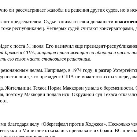
 он рассматривает жалобы на решения других судов, но в иска
пожизнен
збирают председателем. Судьи занимают свои должности
тоже республиканец. Четверых судей считают консерваторами, 
йдет с поста 31 июля. Его назначил еще президент-республикане
ей-браков в США, защищал права женщин на аборты и часто под
есть его голос часто становился решающим.
зонансным делам. Например, в 1974 году, в разгар Уотергейтск
д постановил, что президент США не может отказаться передава
а. Жительница Техаса Норма Маккорви узнала о беременности. Он
ия, поэтому Маккорви подала иск. Окружной суд Техаса отказалс
орт.
ми благодаря делу «Обергефелл против Ходжеса». Несколько чел
ентукки и Мичигане отказались признавать их браки. ВС признал
, так и регистрировать их.