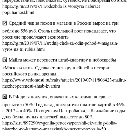
https://rg.ru/2019/07/11/odezhda-iz-vtorsyria-nabiraet-
populiarnost.html
2️⃣ Средний чек за поход в магазин в России вырос на три
рубля до 556 руб. Столь небольшой рост показывает, что
россияне продолжают экономить.
https://rg.ru/2019/07/11/srednij-chek-za-odin-pohod-v-magazin-
vyros-na-tri-rublia.html
3️⃣ Mail.ru может перенести штаб-квартиру в небоскребы
«Москва-сити». Сделка станет крупнейшей в истории
российского рынка аренды.
https://www.vedomosti.ru/realty/articles/2019/07/11/806423-mailru-
mozhet-perenesti-shtab-kvartiru
4️⃣ В РФ доля покупок, оплаченных картами, впервые
превысила 50%. Год назад покупатели платили картой в 46%,
в 2017 – в 40%. По оценкам Центробанка, в ближайшие годы
доля безналичных платежей вырастет до 80%.
https://iz.ru/897290/evgeniia-pertceva/pereshli-ekvairing-dolia-
platezhei-po-kartam-v-magazinakh-vpervye-prevysila-50