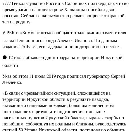
???? Генкольсульство России в Салониках подтвердило, что во
время урагана на полуострове Халкидики погибли двое
россиян. Сейчас генкольсульство решает вопрос с отправкой
тел на родину.
⚡️ РБК и «Коммерсантъ» сообщают о задержании заместителя
главы Пенсионного фонда Алексея Иванова. По данным
издания TAdviser, его задержали по подозрению во взятке.
⚫️ 12 июля объявлен днем траура на территории Иркутской
области
Указ об этом 11 июля 2019 года подписал губернатор Сергей
Левченко.
«В связи с чрезвычайной ситуацией, сложившейся на
территории Иркутской области в результате паводка,
вызванного сильными дождями, большим количеством
пострадавших в результате подтопления отдельных
населенных пунктов Иркутской области, выражая скорбь по
погибшим, соболезнуя их родным и близким, руководствуясь
статьей 59 Устава Иркутской области, постановляю объявить