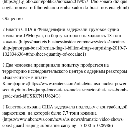
(https://g1.globo.com/politica/noticia/2019/07/11/bolsonaro-diz-que-
cogita-nomear-o-filho-eduardo-embaixador-do-brasil-nos-eua.ghtml)
Общество
? Власти США в Филадельфии задержали грузовое судно
компании JPMorgan, на борту которого находилось 18 тонн
кокаина(https://markets.businessinsider.com/news/stocks/cocaine-
ship-jpmorgan-boat-liberian-flag-1-billion-drugs-surprising-2019-7-
1028346364#the-sheer-quantity-of-cocaine1)
? Два человека предприняли попытку пробраться на
территорию исследовательского центра с ядерным реактором
«Вальеситос» в штате
Калифорния(https://www.reuters.com/article/us-usa-nuclearpower-
security/intruders-jump-fence-at-u-s-nuclear-reactor-that-uses-bomb-
grade-fuel-idUSKCN1U624G)
? Береговая охрана США задержала подлодку с контрабандой
наркотиков, на которой было 7,7 тонн кокаина
(https://www.nbcnews.com/news/us-news/dramatic-video-shows-
coast-guard-leaping-submarine-carrying-17-000-n1028986)