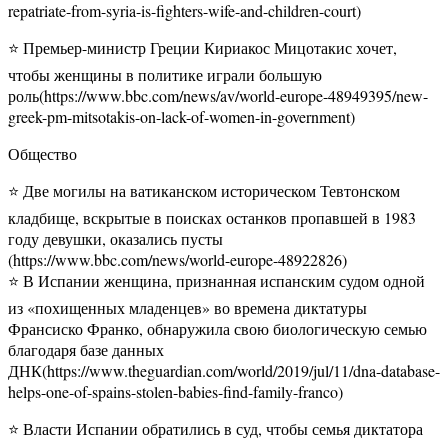
repatriate-from-syria-is-fighters-wife-and-children-court)
⭐️ Премьер-министр Греции Кириакос Мицотакис хочет,
чтобы женщины в политике играли большую
роль(https://www.bbc.com/news/av/world-europe-48949395/new-
greek-pm-mitsotakis-on-lack-of-women-in-government)
Общество
⭐️ Две могилы на ватиканском историческом Тевтонском
кладбище, вскрытые в поисках останков пропавшей в 1983
году девушки, оказались пусты
(https://www.bbc.com/news/world-europe-48922826)
⭐️ В Испании женщина, признанная испанским судом одной
из «похищенных младенцев» во времена диктатуры
Франсиско Франко, обнаружила свою биологическую семью
благодаря базе данных
ДНК(https://www.theguardian.com/world/2019/jul/11/dna-database-
helps-one-of-spains-stolen-babies-find-family-franco)
⭐️ Власти Испании обратились в суд, чтобы семья диктатора