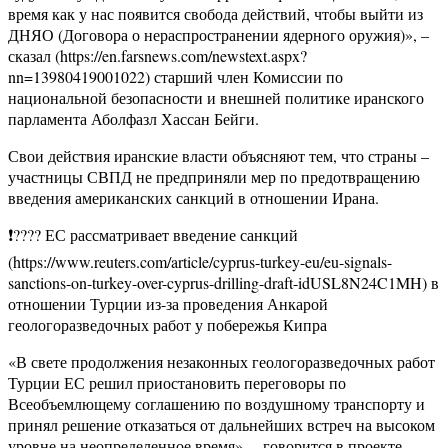
время как у нас появится свобода действий, чтобы выйти из
ДНЯО (Договора о нераспространении ядерного оружия)», –
сказал (https://en.farsnews.com/newstext.aspx?
nn=13980419001022) старший член Комиссии по
национальной безопасности и внешней политике иранского
парламента Аболфазл Хассан Бейги.
Свои действия иранские власти объясняют тем, что страны –
участницы СВПД не предприняли мер по предотвращению
введения американских санкций в отношении Ирана.
❗️???? ЕС рассматривает введение санкций
(https://www.reuters.com/article/cyprus-turkey-eu/eu-signals-
sanctions-on-turkey-over-cyprus-drilling-draft-idUSL8N24C1MH) в
отношении Турции из-за проведения Анкарой
геологоразведочных работ у побережья Кипра
«В свете продолжения незаконных геологоразведочных работ
Турции ЕС решил приостановить переговоры по
Всеобъемлющему соглашению по воздушному транспорту и
принял решение отказаться от дальнейших встреч на высоком
уровне на неопределенное время», – говорится в проекте