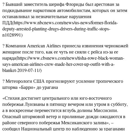
? Бывший заместитель шерифа Флориды был арестован за
подкидывание наркотиков автомобилистам, которых он затем
останавливал за незначительные нарушения
ПДД(https://www.nbcnews.com/news/us-news/former-florida-
deputy-arrested-planting-drugs-drivers-during-traffic-stops-
n1028991)
? Компания American Airlines принесла извинения чернокожей
женщине после того, как ее чуть не сняли с рейса из-за ее
наряда(https://www.cbsnews.com/news/tisha-rowe-black-woman-
says-american-airlines-crew-made-her-cover-up-outfit-with-a-
blanket-2019-07-11/)
? Метеорологи США прогнозируют усиление тропического
шторма «Барри» до урагана
«Стихия достигнет центрального или юго-восточного
побережья Луизианы в пятницу вечером или утром в субботу,
а в воскресенье переместится вглубь долины Миссисипи.
Опасный штормовой ветер и проливные дожди ожидаются в
районе северного побережья Мексиканского залива», –
сообщил Национальный центр по наблюдению за ураганами