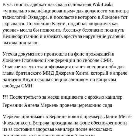
В частности, адвокат называла основателя WikiLeaks
«уникально квалифицированным» для должности министра
технологий Эквадора, в посольстве которого в Лондоне тот
скрывался. По мнению Клуни, подобная «юридическая
уловка» могла бы позволить Ассанжу безопасно покинуть
Великобританию и избежать ареста за нарушение условий
выхода под залог.
Утечка документов произошла на фоне проходящей в
Лондоне Глобальной конференции по свободе СМИ.
Отмечается, что эта информация станет «неприятной» для
главы британского МИД Джереми Ханта, который в апреле
назначил Клуни своим спецпосланником по вопросам
свободы СМИ.
❗️?? После третьего за месяц инцидента с дрожью канцлер
Германии Ангела Меркель провела церемонию сидя
Меркель принимает в Берлине нового премьера Дании Метте
Фредериксен. Встреча проходила на фоне обеспокоенности
из-за состояния здоровья канцлера после нескольких
инцидентов с ее неконтролируемой дрожью.