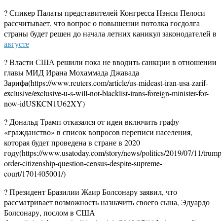
? Спикер Палаты представителей Конгресса Нэнси Пелоси
рассчитывает, что вопрос о повышении потолка госдолга
страны будет решен до начала летних каникул законодателей в
августе
? Власти США решили пока не вводить санкции в отношении
главы МИД Ирана Мохаммада Джавада
Зарифа(https://www.reuters.com/article/us-mideast-iran-usa-zarif-
exclusive/exclusive-u-s-will-not-blacklist-irans-foreign-minister-for-
now-idUSKCN1U62XY)
? Дональд Трамп отказался от идеи включить графу
«гражданство» в список вопросов переписи населения,
которая будет проведена в стране в 2020
году(https://www.usatoday.com/story/news/politics/2019/07/11/trump
order-citizenship-question-census-despite-supreme-
court/1701405001/)
? Президент Бразилии Жаир Болсонару заявил, что
рассматривает возможность назначить своего сына, Эдуардо
Болсонару, послом в США