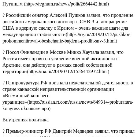
Путиным (https://regnum.ru/news/polit/2664442.html)
? Российский сенатор Алексей Пушков заявил, что продление
российско-американского договора СНВ-3 и возвращение
США в ядерную сделку с Ираном – очень важные шаги для
международной стабильности(https://rg.ru/2019/07/12/pushkov-
prokommentiroval-obeshchanie-bajdena-prodlit-snv-3.html)
? Посол Финляндии в Москве Микко Хаутала заявил, что
Россия имеет право на усиление военной активности в
Арктике, она действует в рамках своей собственной
территории(https://ria.ru/20190712/1556442972.html)
? Генпрокуратура РФ признала нежелательной деятельность в
стране канадской неправительственной организации
«Всемирный конгресс
украинцев»(https://russian.rt.com/russia/news/649314-prokuratura-
kongress-ukraincev-npo)
Внутренняя политика
? Премьер-министр РФ Дмитрий Медведев заявил, что принял