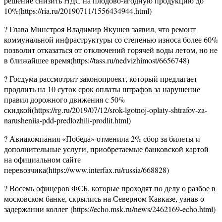
решение снизить НДС на плодово-ягодную продукцию до
10%(https://ria.ru/20190711/1556434944.html)
? Глава Минстроя Владимир Якушев заявил, что ремонт
коммунальной инфраструктуры со степенью износа более 60%
позволит отказаться от отключений горячей воды летом, но не
в ближайшее время(https://tass.ru/nedvizhimost/6656748)
? Госдума рассмотрит законопроект, который предлагает
продлить на 10 суток срок оплаты штрафов за нарушение
правил дорожного движения с 50%
скидкой(https://rg.ru/2019/07/12/srok-lgotnoj-oplaty-shtrafov-za-
narusheniia-pdd-predlozhili-prodlit.html)
? Авиакомпания «Победа» отменила 2% сбор за билеты и
дополнительные услуги, приобретаемые банковской картой
на официальном сайте
перевозчика(https://www.interfax.ru/russia/668828)
? Восемь офицеров ФСБ, которые проходят по делу о разбое в
московском банке, скрылись на Северном Кавказе, узнав о
задержании коллег (https://echo.msk.ru/news/2462169-echo.html)