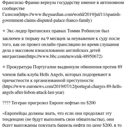
Франсиско Франко вернула государству имение в автономном
сообществе
Галисия(https://www.theguardian.com/world/2019/jul/11/spanish-
government-claims-disputed-palace-franco-family)
⭐️ Экс-лидер британских правых Томми Робинсон был
заключен в тюрьму на 9 месяцев за неуважение к суду после
того, как он провел онлайн-трансляцию во время слушания
дела о массовом изнасиловании английских детей
мигрантами(https://www.bbc.com/news/uk-48950672)
⭐️ Прокуратура Португалии выдвинули обвинения против 89
членов байк-клуба Hells Angels, которых подозревают в
причастности к организованной преступности
(https://www.euronews.com/2019/07/12/portugal-charges-89-hells-
angels-after-lisbon-attack-last-year)
???? Тегеран пригрозил Европе нефтью по $200
«Европейцы должны знать, что если они продолжат эту
тенденцию (не будут выполнять свои обязательства), они
будут вынуждены покупать баррель нефти по цене $200, в то