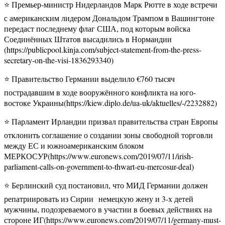
⭐️ Премьер-министр Нидерландов Марк Рютте в ходе встречи
с американским лидером Дональдом Трампом в Вашингтоне
передаст последнему флаг США, под которым войска
Соединённых Штатов высадились в Нормандии
(https://publicpool.kinja.com/subject-statement-from-the-press-
secretary-on-the-visi-1836293340)
⭐️ Правительство Германии выделило €760 тысяч
пострадавшим в ходе вооружённого конфликта на юго-
востоке Украины(https://kiew.diplo.de/ua-uk/aktuelles/-/2232882)
⭐️ Парламент Ирландии призвал правительства стран Европы
отклонить соглашение о создании зоны свободной торговли
между ЕС и южноамериканским блоком
МЕРКОСУР(https://www.euronews.com/2019/07/11/irish-
parliament-calls-on-government-to-thwart-eu-mercosur-deal)
⭐️ Берлинский суд постановил, что МИД Германии должен
репатриировать из Сирии немецкую жену и 3-х детей
мужчины, подозреваемого в участии в боевых действиях на
стороне ИГ(https://www.euronews.com/2019/07/11/germany-must-