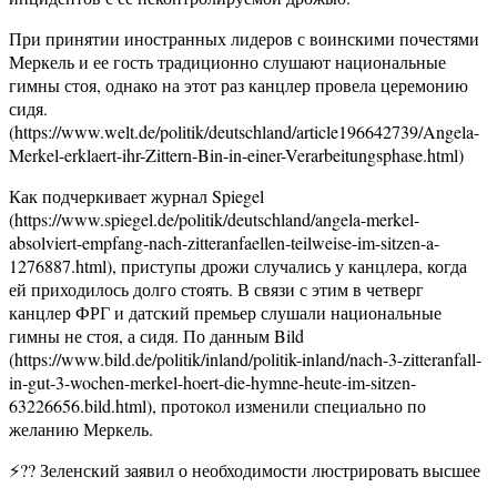
При принятии иностранных лидеров с воинскими почестями
Меркель и ее гость традиционно слушают национальные
гимны стоя, однако на этот раз канцлер провела церемонию
сидя.
(https://www.welt.de/politik/deutschland/article196642739/Angela-
Merkel-erklaert-ihr-Zittern-Bin-in-einer-Verarbeitungsphase.html)
Как подчеркивает журнал Spiegel
(https://www.spiegel.de/politik/deutschland/angela-merkel-
absolviert-empfang-nach-zitteranfaellen-teilweise-im-sitzen-a-
1276887.html), приступы дрожи случались у канцлера, когда
ей приходилось долго стоять. В связи с этим в четверг
канцлер ФРГ и датский премьер слушали национальные
гимны не стоя, а сидя. По данным Bild
(https://www.bild.de/politik/inland/politik-inland/nach-3-zitteranfall-
in-gut-3-wochen-merkel-hoert-die-hymne-heute-im-sitzen-
63226656.bild.html), протокол изменили специально по
желанию Меркель.
⚡️?? Зеленский заявил о необходимости люстрировать высшее