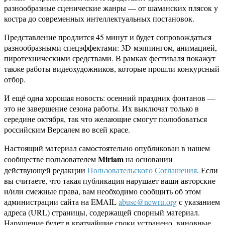
разнообразные сценические жанры — от шаманских плясок у
костра до современных интеллектуальных постановок.
Представление продлится 45 минут и будет сопровождаться
разнообразными спецэффектами: 3D-мэппингом, анимацией,
пиротехническими средствами. В рамках фестиваля покажут
также работы видеохудожников, которые прошли конкурсный
отбор.
И ещё одна хорошая новость: осенний праздник фонтанов —
это не завершение сезона работы. Их выключат только в
середине октября, так что желающие смогут полюбоваться
российским Версалем во всей красе.
Настоящий материал самостоятельно опубликован в нашем
Miriam
сообществе пользователем
на основании
действующей редакции
Пользовательского Соглашения
. Если
вы считаете, что такая публикация нарушает ваши авторские
и/или смежные права, вам необходимо сообщить об этом
администрации сайта на EMAIL
abuse@newru.org
с указанием
адреса (URL) страницы, содержащей спорный материал.
Нарушение будет в кратчайшие сроки устранено, виновные