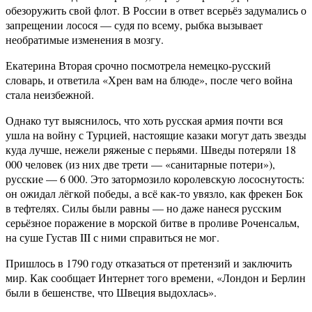
обезоружить свой флот. В России в ответ всерьёз задумались о
запрещении лосося — судя по всему, рыбка вызывает
необратимые изменения в мозгу.
Екатерина Вторая срочно посмотрела немецко-русский
словарь, и ответила «Хрен вам на блюде», после чего война
стала неизбежной.
Однако тут выяснилось, что хоть русская армия почти вся
ушла на войну с Турцией, настоящие казаки могут дать звезды
куда лучше, нежели ряженые с перьями. Шведы потеряли 18
000 человек (из них две трети — «санитарные потери»),
русские — 6 000. Это затормозило королевскую лососнутость:
он ожидал лёгкой победы, а всё как-то увязло, как фрекен Бок
в тефтелях. Силы были равны — но даже нанеся русским
серьёзное поражение в морской битве в проливе Роченсальм,
на суше Густав III с ними справиться не мог.
Пришлось в 1790 году отказаться от претензий и заключить
мир. Как сообщает Интернет того времени, «Лондон и Берлин
были в бешенстве, что Швеция выдохлась».