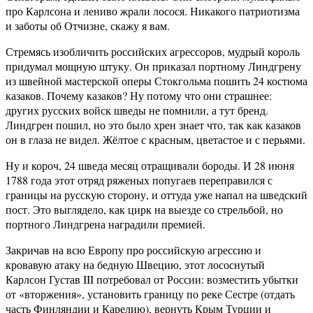
про Карлсона и лениво жрали лосося. Никакого патриотизма
и заботы об Отчизне, скажу я вам.
Стремясь изобличить российских агрессоров, мудрый король
придумал мощную штуку. Он приказал портному Линдгрену
из швейной мастерской оперы Стокгольма пошить 24 костюма
казаков. Почему казаков? Ну потому что они страшнее:
других русских войск шведы не помнили, а тут бренд.
Линдгрен пошил, но это было хрен знает что, так как казаков
он в глаза не видел. Жёлтое с красным, цветастое и с перьями.
Ну и короч, 24 шведа месяц отращивали бороды. И 28 июня
1788 года этот отряд ряженых попугаев переправился с
границы на русскую сторону, и оттуда уже напал на шведский
пост. Это выглядело, как цирк на выезде со стрельбой, но
портного Линдгрена наградили премией.
Закричав на всю Европу про российскую агрессию и
кровавую атаку на бедную Швецию, этот лососнутый
Карлсон Густав III потребовал от России: возместить убытки
от «вторжения», установить границу по реке Сестре (отдать
часть Финляндии и Карелию), вернуть Крым Турции и