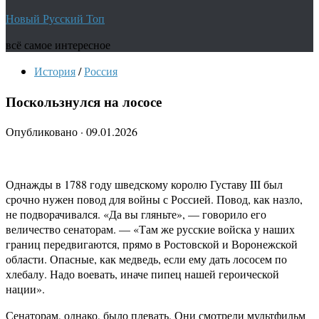
Новый Русский Топ
всё самое интересное
История
/
Россия
Поскользнулся на лососе
Опубликовано
·
09.01.2026
Однажды в 1788 году шведскому королю Густаву III был
срочно нужен повод для войны с Россией. Повод, как назло,
не подворачивался. «Да вы гляньте», — говорило его
величество сенаторам. — «Там же русские войска у наших
границ передвигаются, прямо в Ростовской и Воронежской
области. Опасные, как медведь, если ему дать лососем по
хлебалу. Надо воевать, иначе пипец нашей героической
нации».
Сенаторам, однако, было плевать. Они смотрели мультфильм