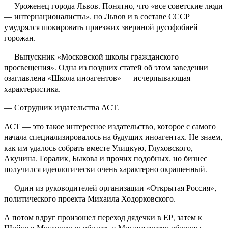
— Уроженец города Львов. Понятно, что «все советские люди
— интернационалисты», но Львов и в составе СССР
умудрялся шокировать приезжих звериной русофобией
горожан.
— Выпускник «Московской школы гражданского
просвещения». Одна из поздних статей об этом заведении
озаглавлена «Школа иноагентов» — исчерпывающая
характеристика.
— Сотрудник издательства АСТ.
АСТ — это такое интересное издательство, которое с самого
начала специализировалось на будущих иноагентах. Не знаем,
как им удалось собрать вместе Улицкую, Глуховского,
Акунина, Горалик, Быкова и прочих подобных, но бизнес
получился идеологически очень характерно окрашенный.
— Один из руководителей организации «Открытая Россия»,
политического проекта Михаила Ходорковского.
А потом вдруг произошел переход дядечки в ЕР, затем к
Шойгу в Московскую область и Министерство обороны.