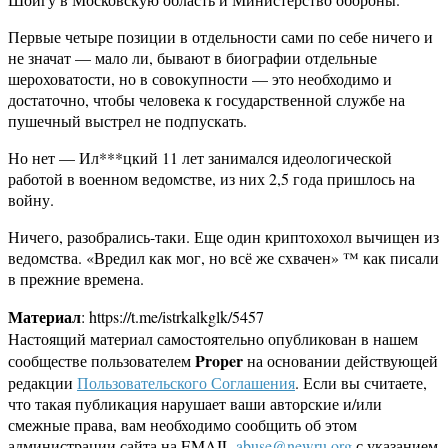
Первые четыре позиции в отдельности сами по себе ничего и
не значат — мало ли, бывают в биографии отдельные
шероховатости, но в совокупности — это необходимо и
достаточно, чтобы человека к государственной службе на
пушечный выстрел не подпускать.
Но нет — Ил***цкий 11 лет занимался идеологической
работой в военном ведомстве, из них 2,5 года пришлось на
войну.
Ничего, разобрались-таки. Еще один криптохохол вычищен из
ведомства. «Вредил как мог, но всё же схвачен» ™ как писали
в прежние времена.
Материал
: https://t.me/istrkalkglk/5457
Настоящий материал самостоятельно опубликован в нашем
Proper
сообществе пользователем
на основании действующей
редакции
Пользовательского Соглашения
. Если вы считаете,
что такая публикация нарушает ваши авторские и/или
смежные права, вам необходимо сообщить об этом
администрации сайта на EMAIL
abuse@newru.org
с указанием