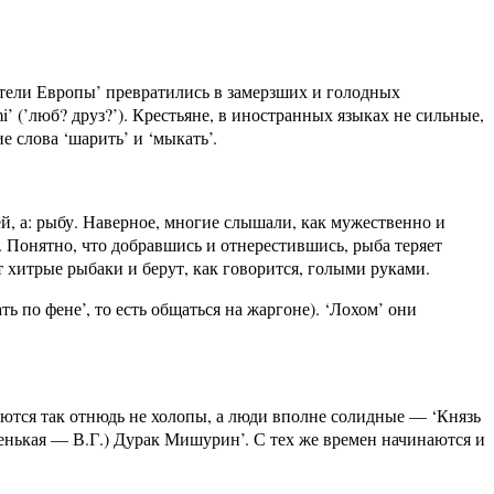
ватели Европы’ превратились в замерзших и голодных
i’ (’люб? друз?’). Крестьяне, в иностранных языках не сильные,
 слова ‘шарить’ и ‘мыкать’.
ей, а: рыбу. Наверное, многие слышали, как мужественно и
. Понятно, что добравшись и отнерестившись, рыба теряет
т хитрые рыбаки и берут, как говорится, голыми руками.
 по фене’, то есть общаться на жаргоне). ‘Лохом’ они
уются так отнюдь не холопы, а люди вполне солидные — ‘Князь
енькая — В.Г.) Дурак Мишурин’. С тех же времен начинаются и