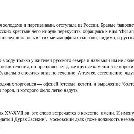
я холодами и партизанами, отступала из России. Бравые ‘завое
ских крестьян чего-нибудь перекусить, обращаясь к ним ‘сher am
оследнюю роль в этих метаморфозах сыграли, видимо, и русские
о в ходу только у жителей русского севера и называли им не люд
ротив течения, он преодолевает даже крутые каменистые пороги
буквально сносится вниз по течению. А там ее, естественно, жду
дячих торговцев — офеней (отсюда, кстати, и выражение ‘болтать
город, и которого было легко надуть.
х XV-XVII вв. это слово встречается в качестве: имени. И имен
атый Дурак Засекин’, ‘московский дьяк (тоже должность немал
: