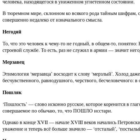
человека, находящегося в униженном угнетенном состоянии.
В тюремном мире, склонном ко всякого рода тайным шифрам, с
совершенно недалеко от изначального смысла.
Негодяй
То, что это человек к чему-то не годный, в общем-то, понятно:
строевой службе. То есть, раз не служил в армии — значит него
Мерзавец
Этимология ‘мерзавца’ восходит к слову ‘мерзлый’. Холод даж
бесчувственного, равнодушного, черствого, бесчеловечного: в 
Пошляк
‘Пошлость’ — слово исконно русское, которое коренится в гла
совершаемое по обычаю, то, что ПОШЛО исстари.
Однако в конце XVII — начале XVIII веков начались Петровски
уважение и теперь всё больше значило — ‘отсталый’, ‘постылый