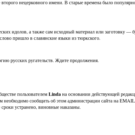
тве второго нецерковного имени. В старые времена было популяр
ких идолов, а также сам исходный материал или заготовку — буд
о слово пришло в славянские языки из тюркского.
огию русских ругательств. Ждите продолжения.
Linda
бществе пользователем
на основании действующей редак
ам необходимо сообщить об этом администрации сайта на EMAI
 сроки устранено, виновные наказаны.