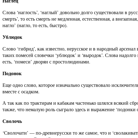
Наглец
Слова ‘наглость’, ‘наглый’ довольно долго существовали в рус
смерть’, то есть смерть не медленная, естественная, а внезапн
нагло’ (нагло, то есть, быстро).
Ублюдок
Слово ‘гибрид’, как известно, нерусское и в народный арсена
таких помесей словечки ‘ублюдок’ и ‘выродок’. Слова надолго 
есть, ‘помеси’ дворян с простолюдинами.
Подонок
Еще одно слово, которое изначально существовало исключитель
вместе с осадком.
А так как по трактирам и кабакам частенько шлялся всякий сб
также, что немалую роль сыграло здесь и выражение ‘подонки о
Сволочь
‘Сволочати’ — по-древнерусски то же самое, что и ‘сволакиват