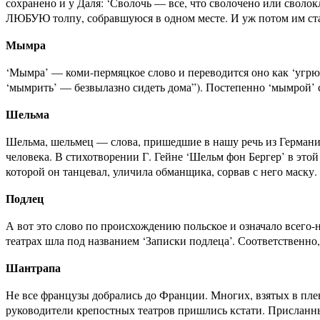
сохранено и у Даля: ‘Сволочь — все, что сволочено или сволок
ЛЮБУЮ толпу, собравшуюся в одном месте. И уж потом им ста
Мымра
‘Мымра’ — коми-пермяцкое слово и переводится оно как ‘угрюмы
‘мымрить’ — безвылазно сидеть дома”). Постепенно ‘мымрой’ с
Шельма
Шельма, шельмец — слова, пришедшие в нашу речь из Германии
человека. В стихотворении Г. Гейне ‘Шельм фон Бергер’ в это
которой он танцевал, уличила обманщика, сорвав с него маску.
Подлец
А вот это слово по происхождению польское и означало всего-н
театрах шла под названием ‘Записки подлеца’. Соответственно,
Шантрапа
Не все французы добрались до Франции. Многих, взятых в плен,
руководители крепостных театров пришлись кстати. Присланных 