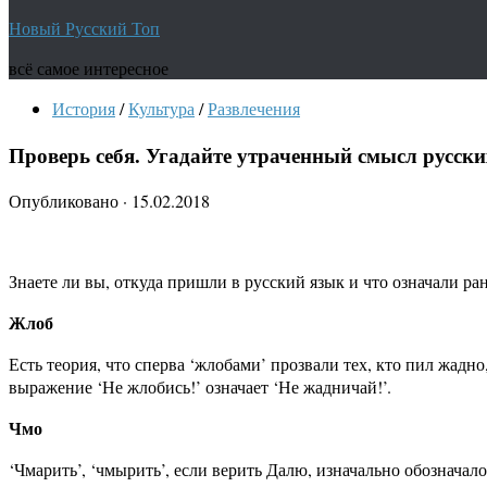
Новый Русский Топ
всё самое интересное
История
/
Культура
/
Развлечения
Проверь себя. Угадайте утраченный смысл русски
Опубликовано
·
15.02.2018
Знаете ли вы, откуда пришли в русский язык и что означали 
Жлоб
Есть теория, что сперва ‘жлобами’ прозвали тех, кто пил жадно
выражение ‘Не жлобись!’ означает ‘Не жадничай!’.
Чмо
‘Чмарить’, ‘чмырить’, если верить Далю, изначально обозначало