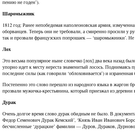
пению не годен’).
Шаромыжник
1812 год: Ранее непобедимая наполеоновская армия, измученна
оборванцев. Теперь они не требовали, а смиренно просили у рус
так и прозвали французских попрошаек — ‘шаромыжники’. Не п
Лох
Это весьма популярное ныне словечко [лох] два века назад был
упорно идет к месту нереста знаменитый лосось. Поднимаясь п
последние силы (как говорили ‘облоховивается’) и израненная 
Постепенно это слово перешло из народного языка в жаргон бро
прозвали мужичка-крестьянина, который приезжал из деревни в 
Дурак
Очень долгое время слово дурак обидным не было. В документа
Федор Семенович Дурак Кемский’, ‘Князь Иван Иванович Бород
бесчисленные ‘дурацкие’ фамилии — Дуров, Дураков, Дурново