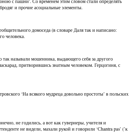
ороною с пашни’. Со временем этим словом стали определять
бродяг и прочие асоциальные элементы.
еобщительного домоседа (в словаре Даля так и написано:
го человека.
о так называли мошенника, выдающего себя за другого
 маскарад, притворившись знатным человеком. Герцогиня, с
стровского ‘На всякого мудреца довольно простоты’ в польских
нечно, не годились, а вот как гувернеры, учителя и
нденте не видели, махали рукой и говорили ‘Сhantra pas’ (’к