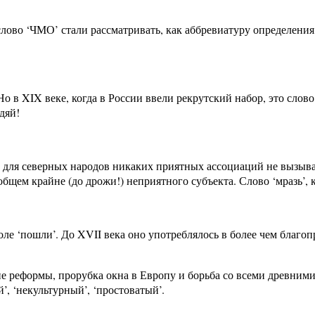
лово ‘ЧМО’ стали рассматривать, как аббревиатуру определения
 Но в XIX веке, когда в России ввели рекрутский набор, это сло
дяй!
е для северных народов никаких приятных ассоциаций не вызывае
общем крайне (до дрожи!) неприятного субъекта. Слово ‘мразь’, 
голе ‘пошли’. До XVII века оно употреблялось в более чем благ
е реформы, прорубка окна в Европу и борьба со всеми древними
’, ‘некультурный’, ‘простоватый’.