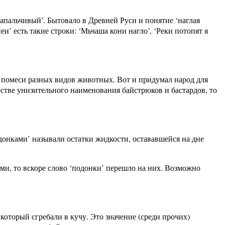
запальчивый’. Бытовало в Древней Руси и понятие ‘наглая
еи’ есть такие строки: ‘Мьчаша кони нагло’, ‘Реки потопят я
— помеси разных видов животных. Вот и придумал народ для
естве унизительного наименования байстрюков и бастардов, то
донками’ называли остатки жидкости, остававшейся на дне
ми, то вскоре слово ‘подонки’ перешло на них. Возможно
который сгребали в кучу. Это значение (среди прочих)