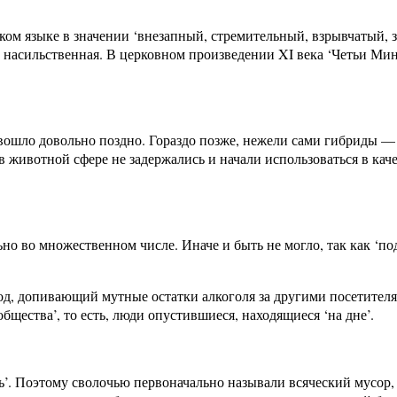
ском языке в значении ‘внезапный, стремительный, взрывчатый, 
ая, насильственная. В церковном произведении XI века ‘Четьи Мин
л вошло довольно поздно. Гораздо позже, нежели сами гибриды 
в животной сфере не задержались и начали использоваться в кач
но во множественном числе. Иначе и быть не могло, так как ‘по
род, допивающий мутные остатки алкоголя за другими посетителя
бщества’, то есть, люди опустившиеся, находящиеся ‘на дне’.
ь’. Поэтому сволочью первоначально называли всяческий мусор, 