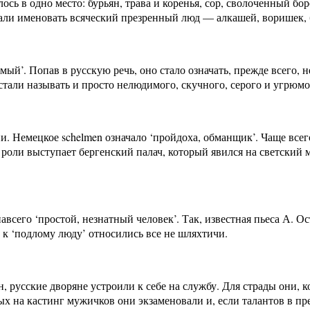
лось в одно место: бурьян, трава и коренья, сор, сволоченный б
ли именовать всяческий презренный люд — алкашей, воришек, 
й’. Попав в русскую речь, оно стало означать, прежде всего, н
тали называть и просто нелюдимого, скучного, серого и угрюмо
. Немецкое schelmen означало ‘пройдоха, обманщик’. Чаще всег
й роли выступает бергенский палач, который явился на светский
авсего ‘простой, незнатный человек’. Так, известная пьеса А. О
 к ‘подлому люду’ относились все не шляхтичи.
 русские дворяне устроили к себе на службу. Для страды они, ко
на кастинг мужичков они экзаменовали и, если талантов в прете