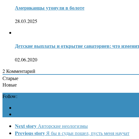
Американцы утонули в болоте
28.03.2025
Детские выплаты и открытие санаториев: что изменит
02.06.2020
2
Комментарий
Старые
Новые
Follow:
Next story
Авторские неологизмы
Previous story
Я бы в судьи пошел, пусть меня научат