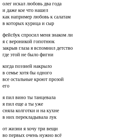
олег искал любовь два года
и даже кое что нашел
как например любовь к салатам
в которых курица и сыр
фейсбук спросил меня знаком ли
я с вероникой гопотнюк
закрыв глаза я вспомнил детство
где этой не было фигни
когда поэзией накрыло
в семье хотя бы одного
все остальные кроют прозой
его
я пил вино ты танцевала
я пил еще а ты уже
сняла колготки и на кухне
в них перекладывала лук
от жизни я хочу три вещи
во первых очень нужно всё