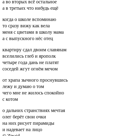
а во вторых всё остальное
а в третьих что нибудь ещё
когда о школе вспоминаю
то сразу вижу как вела
меня с цветами в школу мама
а с выпускного нёс отец
квартиру сдал двоим славянам
вселились глеб и ярополк
четыре года дань не платят
соседей жгут огнём мечом
от храпа зычного проснувшись
лежу и думаю о том
чего мне не жилось спокойно
с котом
о дальних странствиях мечтая
олег берёт свои очки
на них рисует пирамиды
и надевает на лицо
© Zinаid