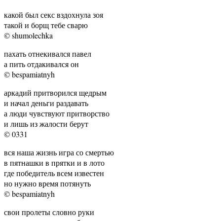
какой был секс вздохнула зоя
такой и борщ тебе сварю
© shumolechka
пахать отнекивался павел
а пить отдакивался он
© bespamiatnyh
аркадий притворился щедрым
и начал деньги раздавать
а люди чувствуют притворство
и лишь из жалости берут
© 0331
вся наша жизнь игра со смертью
в пятнашки в прятки и в лото
где победитель всем известен
но нужно время потянуть
© bespamiatnyh
свои пролеты словно руки