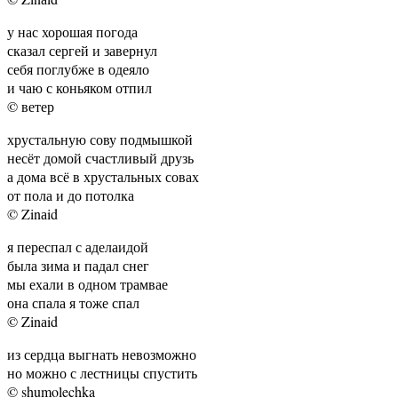
у нас хорошая погода
сказал сергей и завернул
себя поглубже в одеяло
и чаю с коньяком отпил
© ветер
хрустальную сову подмышкой
несёт домой счастливый друзь
а дома всё в хрустальных совах
от пола и до потолка
© Zinаid
я переспал с аделаидой
была зима и падал снег
мы ехали в одном трамвае
она спала я тоже спал
© Zinаid
из сердца выгнать невозможно
но можно с лестницы спустить
© shumolechka