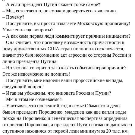
– А если президент Путин скажет то же самое?
– Мы, естественно, не сможем доверять его заявлению.
– Почему?
– Послушайте, вы просто излагаете Московскую пропаганду!
У вас есть еще вопросы?
– А как сама первая леди комментирует причины инцидента?
– Она считает, что поскольку возможность причастности к
нему дружественных США стран полностью исключается,
значит это был несомненно акт агрессии со стороны России и
лично президента Путина.
– Но что она говорит о так сказать событии-первопричине?
Это же невозможно не помнить!
– Послушайте, мне надоели ваши пророссийские выпады,
следующий вопрос!
– Итак вы убеждены, что виновата Россия и Путин?
– Мы в этом не сомневаемся.
– Учитывая, что последний год в семье Обамы то и дело
бывал президент Порошенко, младенец как две капли воды
похож на Порошенко и генетическая экспертиза определила
отцовство Порошенко, а президент Путин согласно данных со
спутников находился от первой леди минимум за 20 тыс. км,