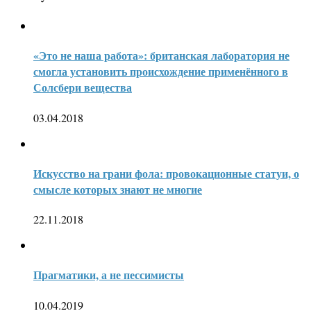
«Это не наша работа»: британская лаборатория не
смогла установить происхождение применённого в
Солсбери вещества
03.04.2018
Искусство на грани фола: провокационные статуи, о
смысле которых знают не многие
22.11.2018
Прагматики, а не пессимисты
10.04.2019