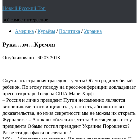
Новый Русский Топ
всё самое интересное
Америка
/
Курьёзы
/
Политика
/
Украина
Рука…эм…Кремля
Опубликовано
·
30.03.2018
Случилась страшная трагедия – у четы Обама родился белый
ребенок. По этому поводу на пресс-конференции докладывает
пресс-секретарь Госдепа США Мари Харф.
– Россия и лично президент Путин несомненно являются
виновниками этого инцидента, у нас есть, абсолютно все
доказательства, но из-за секретности мы не можем их открыть.
Журналист: – А как вы объясните, что за 9 месяцев до того у
президента Обамы гостил президент Украины Порошенко?
Разве эти два факта не связаны?
МХ: – Абсолютно не связаны. Их даже сравнивать нельзя. К