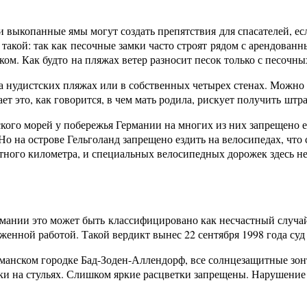
и выкопанные ямы могут создать препятствия для спасателей, ес
 такой: так как песочные замки часто строят рядом с арендова
ком. Как будто на пляжах ветер разносит песок только с песочн
а нудистских пляжах или в собственных четырех стенах. Можно
ет это, как говорится, в чем мать родила, рискует получить штра
ского морей у побережья Германии на многих из них запрещено е
Но на острове Гельголанд запрещено ездить на велосипедах, чт
ного километра, и специальных велосипедных дорожек здесь нет
ермании это может быть классифицировано как несчастный случай 
женной работой. Такой вердикт вынес 22 сентября 1998 года су
ерманском городке Бад-Зоден-Аллендорф, все солнцезащитные з
шки на стульях. Слишком яркие расцветки запрещены. Нарушение