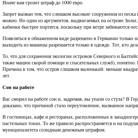
Иначе вам грозит штраф до 1000 евро.
Запрет вызван тем, что слишком высокие сооружения из песка 
можно. Но один из аргументов, выдвигаемых на острове Зильт,
кабинки быстрее портятся, поскольку при ветре забиваются пес
Появляться в обнаженном виде разрешено в Германии только н
выходить из машины разрешается только в одежде. Тот, кто дела
То, что для сохранения экологии островов Северного и Балтий
также машин скорой помощи и спасательных служб), понятно. 
Причина в том, что остров слишком маленький: меньше квадрат
лет.
Сон на работе
Вас сморил на работе сон и, задремав, вы упали со стула? В Г
доказано, что причиной стало переутомление, вызванное напря
В гостиницах, кафе и ресторанах, расположенных в западног
пастельных тонах. То же правило распространяется и на поду
муниципалитета солидным денежным штрафом.