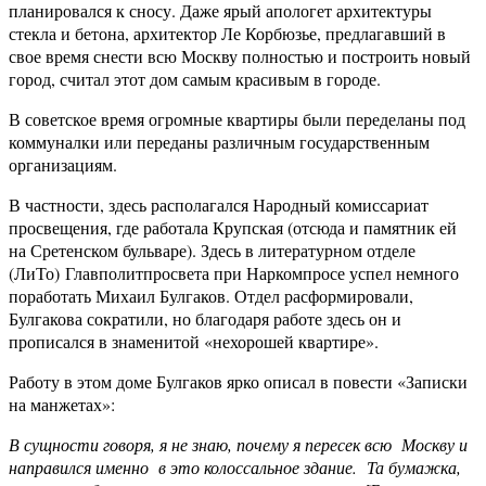
планировался к сносу. Даже ярый апологет архитектуры
стекла и бетона, архитектор Ле Корбюзье, предлагавший в
свое время снести всю Москву полностью и построить новый
город, считал этот дом самым красивым в городе.
В советское время огромные квартиры были переделаны под
коммуналки или переданы различным государственным
организациям.
В частности, здесь располагался Народный комиссариат
просвещения, где работала Крупская (отсюда и памятник ей
на Сретенском бульваре). Здесь в литературном отделе
(ЛиТо) Главполитпросвета при Наркомпросе успел немного
поработать Михаил Булгаков. Отдел расформировали,
Булгакова сократили, но благодаря работе здесь он и
прописался в знаменитой «нехорошей квартире».
Работу в этом доме Булгаков ярко описал в повести «Записки
на манжетах»:
В сущности говоря, я не знаю, почему я пересек всю Москву и
направился именно в это колоссальное здание. Та бумажка,