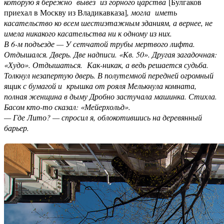
которую я бережно вывез из горного царства
[Булгаков
приехал в Москву из Владикавказа]
, могла иметь
касательство ко всем шестиэтажным зданиям, а вернее, не
имела никакого касательства ни к одному из них.
В 6-м подъезде — У сетчатой трубы мертвого лифта.
Отдышался. Дверь. Две надписи. «Кв. 50». Другая загадочная:
«Худо». Отдышаться. Как-никак, а ведь решается судьба.
Толкнул незапертую дверь. В полутемной передней огромный
ящик с бумагой и крышка от рояля Мелькнула комната,
полная женщина в дыму Дробно застучала машинка. Стихла.
Басом кто-то сказал: «Мейерхольд».
— Где Лито? — спросил я, облокотившись на деревянный
барьер.