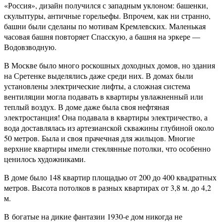
«Россия», дизайн получился с западным уклоном: башенки,
скульптуры, античные горельефы. Впрочем, как ни странно,
башни были сделаны по мотивам Кремлевских. Маленькая
часовая башня повторяет Спасскую, а башня на эркере —
Водовзводную.
В Москве было много роскошных доходных домов, но здания
на Сретенке выделялись даже среди них. В домах были
установлены электрические лифты, а сложная система
вентиляции могла подавать в квартиры увлажненный или
теплый воздух. В доме даже была своя нефтяная
электростанция! Она подавала в квартиры электричество, а
вода доставлялась из артезианской скважины глубиной около
50 метров. Была и своя прачечная для жильцов. Многие
верхние квартиры имели стеклянные потолки, что особенно
ценилось художниками.
В доме было 148 квартир площадью от 200 до 400 квадратных
метров. Высота потолков в разных квартирах от 3,8 м. до 4,2
м.
В богатые на дикие фантазии 1930-е дом никогда не