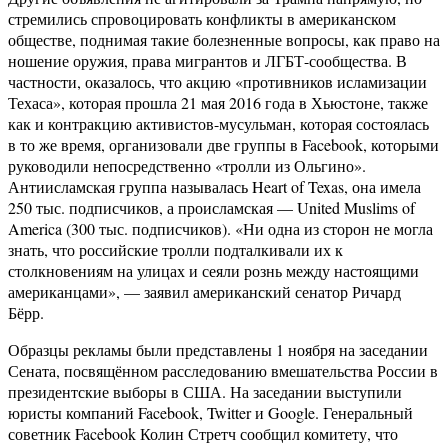
стремились спровоцировать конфликты в американском
обществе, поднимая такие болезненные вопросы, как право на
ношение оружия, права мигрантов и ЛГБТ-сообщества. В
частности, оказалось, что акцию «противников исламизации
Техаса», которая прошла 21 мая 2016 года в Хьюстоне, также
как и контракцию активистов-мусульман, которая состоялась
в то же время, организовали две группы в Facebook, которыми
руководили непосредственно «тролли из Ольгино».
Антиисламская группа называлась Heart of Texas, она имела
250 тыс. подписчиков, а происламская — United Muslims of
America (300 тыс. подписчиков). «Ни одна из сторон не могла
знать, что российские тролли подталкивали их к
столкновениям на улицах и сеяли рознь между настоящими
американцами», — заявил американский сенатор Ричард
Бёрр.
Образцы рекламы были представлены 1 ноября на заседании
Сената, посвящённом расследованию вмешательства России в
президентские выборы в США. На заседании выступили
юристы компаний Facebook, Twitter и Google. Генеральный
советник Facebook Колин Стретч сообщил комитету, что