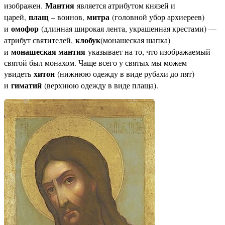
Мантия
изображен.
является атрибутом князей и
плащ
митра
царей,
– воинов,
(головной убор архиереев)
омофор
и
(длинная широкая лента, украшенная крестами) —
клобук
атрибут святителей,
(монашеская шапка)
монашеская мантия
и
указывает на то, что изображаемый
святой был монахом. Чаще всего у святых мы можем
хитон
увидеть
(нижнюю одежду в виде рубахи до пят)
гиматий
и
(верхнюю одежду в виде плаща).