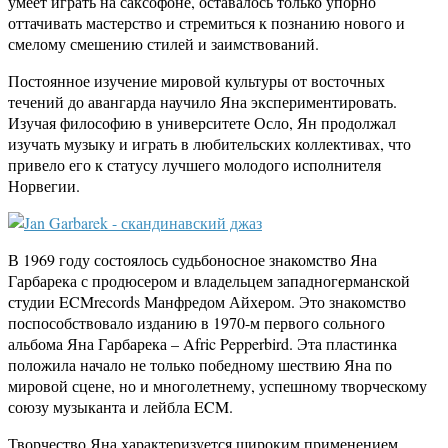
умеет играть на саксофоне, оставалось только упорно
оттачивать мастерство и стремиться к познанию нового и
смелому смешению стилей и заимствований.
Постоянное изучение мировой культуры от восточных
течений до авангарда научило Яна экспериментировать.
Изучая философию в университете Осло, Ян продолжал
изучать музыку и играть в любительских коллективах, что
привело его к статусу лучшего молодого исполнителя
Норвегии.
В 1969 году состоялось судьбоносное знакомство Яна
Гарбарека с продюсером и владельцем западногерманской
студии ECMrecords Манфредом Айхером. Это знакомство
поспособствовало изданию в 1970-м первого сольного
альбома Яна Гарбарека – Afric Pepperbird. Эта пластинка
положила начало не только победному шествию Яна по
мировой сцене, но и многолетнему, успешному творческому
союзу музыканта и лейбла ECM.
Творчество Яна характеризуется широким применением