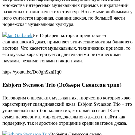
множества интересных музыкальных приемов и вкраплений
различных стилистических структур. Но самыми любимыми у
него считается народная, скандинавская, по большей части
норвежская музыкальная культура.
Ян Гарбарек, который представляет
скандинавский джаз, применяет этнические мотивы ближнего
востока. Что касается музыкальных, технических приемов, то
его музыка характеризуется длительными ритмическими
паузами, резкими тонами и акцентами.
https://youtu.be/Do9ghSznHq0
Esbjorn
Svensson
Trio (Эсбьёрн Свенссон трио)
Поговорим о шведских музыкантах, творчество которых ярко
характеризует скандинавский джаз. Esbjorn Svensson Trio – это
уникальный пост-боп коллектив, который за свои 18 лет
сумел перевернуть мир ортодоксального джаза и найти как
поддержку, так и яростное отрицание среди знатоков джаза.
Эсбьёрн Свенссон смело