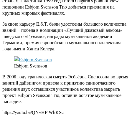
странах. Пластинка 1999 года From Gagarin’s point of view
позволили Esbjorn Svensson Trio добиться признания на
крупных мировых фестивалях.
За свою карьеру E.S.T. были удостоены большого количества
званий – победа в номинации «Лучший джазовый альбом»
шведского «Грэмми», награды музыкальной академии
Германии, премия европейского музыкального коллектива
года имени Ханса Колера.
Esbjorn Svensson
В 2008 году трагическая смерть Эсбьёрна Свенссона во время
занятий дайвингом привела к принятию единогласного
решения двух оставшихся участников коллектива закрыть
проект Esbjorn Svensson Trio, оставив богатое музыкальное
наследие.
https://youtu.be/QNvHPiWhKSc