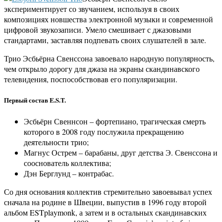
экспериментирует со звучанием, используя в своих
композициях новшества электронной музыки и современной
цифровой звукозаписи. Умело смешивает с джазовыми
стандартами, заставляя подпевать своих слушателей в зале.
Трио Эсбьёрна Свенссона завоевало народную популярность,
чем открыло дорогу для джаза на экраны скандинавского
телевидения, поспособствовав его популяризации.
Первый состав E.S.T.
Эсбьёрн Свеннсон – фортепиано, трагическая смерть
которого в 2008 году послужила прекращению
деятельности трио;
Магнус Острем – барабаны, друг детства Э. Свенссона и
сооснователь коллектива;
Дэн Берглунд – контрабас.
Со дня основания коллектив стремительно завоевывал успех
сначала на родине в Швеции, выпустив в 1996 году второй
альбом ESTplaymonk, а затем и в остальных скандинавских