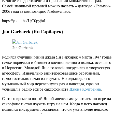
В числе его достижений и признаний множество наград.
Самой значимой премией можно назвать – датскую «Грэмми»
2006 года за композицию Nadeovernade.
https://youtu.be/J-jC0pyjiaI
Jan
Garbarek (Ян Гарбарек)
Jan Garbarek
Родился будущий гений джаза Ян Гарбарек 4 марта 1947 годав
семье норвежки и бывшего военнопленного поляка, осевшего
в Норвегии. Молодой Ян с головой погрузился в творческую
атмосферу. Изначально заинтересовавшись барабанами,
самостоятельно начал их изучать. Но однажды его
музыкальный мир перевернулся раз и навсегда, едва он
услышал в радио эфире саксофониста
Джона Колтрейна
.
С этого времени юный Ян обзавелся самоучителем по игре на
саксофоне и стал изучать игру на нем. Когда у него наконец
появился инструмент, оказалось, что он уже вполне неплохо