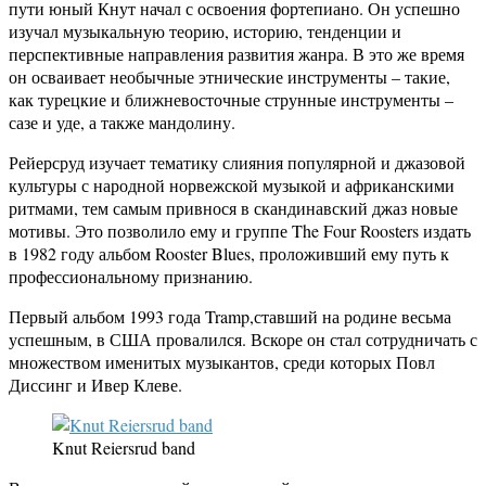
пути юный Кнут начал с освоения фортепиано. Он успешно
изучал музыкальную теорию, историю, тенденции и
перспективные направления развития жанра. В это же время
он осваивает необычные этнические инструменты – такие,
как турецкие и ближневосточные струнные инструменты –
сазе и уде, а также мандолину.
Рейерсруд изучает тематику слияния популярной и джазовой
культуры с народной норвежской музыкой и африканскими
ритмами, тем самым привнося в скандинавский джаз новые
мотивы. Это позволило ему и группе The Four Roosters издать
в 1982 году альбом Rooster Blues, проложивший ему путь к
профессиональному признанию.
Первый альбом 1993 года Tramp,ставший на родине весьма
успешным, в США провалился. Вскоре он стал сотрудничать с
множеством именитых музыкантов, среди которых Повл
Диссинг и Ивер Клеве.
Knut Reiersrud band