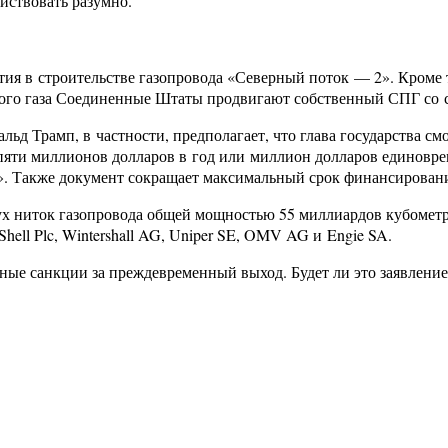
йствовать разумно.
ия в строительстве газопровода «Северный поток — 2». Кроме 
йского газа Соединенные Штаты продвигают собственный СПГ со
ьд Трамп, в частности, предполагает, что глава государства 
пяти миллионов долларов в год или миллион долларов единовре
. Также документ сокращает максимальный срок финансирования
х ниток газопровода общей мощностью 55 миллиардов кубометров
ell Plc, Wintershall AG, Uniper SE, OMV AG и Engie SA.
ные санкции за преждевременный выход. Будет ли это заявлени