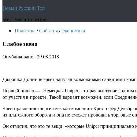
Новый Русский Топ
всё самое интересное
Политика
/
События
/
Экономика
Слабое звено
Опубликовано
·
29.08.2018
Дядюшка Донни всерьез напугал возможными санкциями компан
Первый пошел — Немецкая Uniper, которая выступает одним из
от участия в проекте. Такой вариант возможен, если Соедине
Член правления энергетической компании Кристофер Дельбрюк 
из платежного оборота и она не сможет проводить торговые оп
Он отметил, что это те вещи, «которые Uniper принципиально 