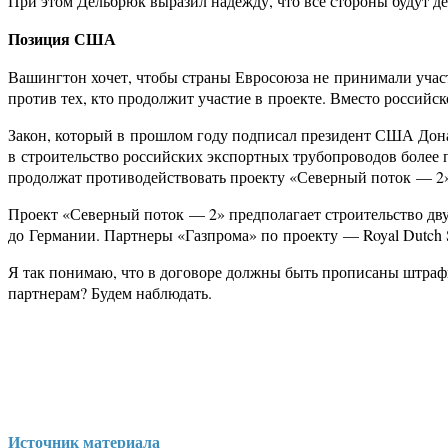
При этом Дельбрюк выразил надежду, что все стороны будут де
Позиция США
Вашингтон хочет, чтобы страны Евросоюза не принимали участ
против тех, кто продолжит участие в проекте. Вместо росси
Закон, который в прошлом году подписал президент США Донал
в строительство российских экспортных трубопроводов более 
продолжат противодействовать проекту «Северный поток — 2»
Проект «Северный поток — 2» предполагает строительство дву
до Германии. Партнеры «Газпрома» по проекту — Royal Dutch Sh
Я так понимаю, что в договоре должны быть прописаны штраф
партнерам? Будем наблюдать.
Источник материала