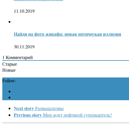
11.10.2019
Найди на фото жирафа: новая оптическая иллюзия
30.11.2019
1
Комментарий
Старые
Новые
Follow:
Next story
Размышлизмы
Previous story
Мир ждет нефтяной суперкартель?