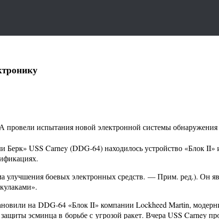
ктронику
провели испытания новой электронной системы обнаружения и
рли Берк» USS Carney (DDG-64) находилось устройство «Блок II
дификациях.
улучшения боевых электронных средств. — Прим. ред.). Он явля
 кулаками».
вили на DDG-64 «Блок II» компании Lockheed Martin, модерни
 защиты эсминца в борьбе с угрозой ракет. Вчера USS Carney 