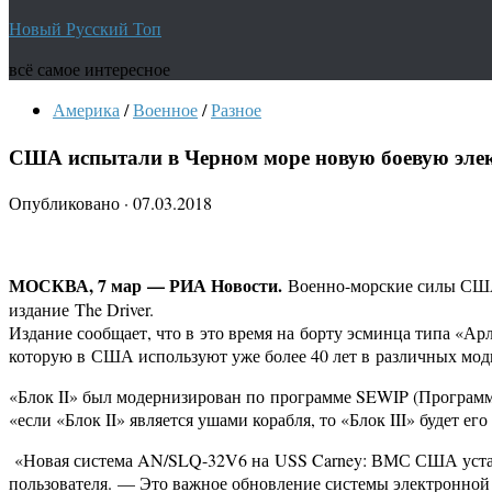
Новый Русский Топ
всё самое интересное
Америка
/
Военное
/
Разное
США испытали в Черном море новую боевую эле
Опубликовано
·
07.03.2018
МОСКВА, 7 мар — РИА Новости.
Военно-морские силы США 
издание The Driver.
Издание сообщает, что в это время на борту эсминца типа «А
которую в США используют уже более 40 лет в различных мо
«Блок II» был модернизирован по программе SEWIP (Программа 
«если «Блок II» является ушами корабля, то «Блок III» будет его
«Новая система AN/SLQ-32V6 на USS Carney: ВМС США устано
пользователя. — Это важное обновление системы электронной