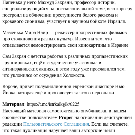
Папенька у него Махмуд Захрани, профессор-историк,
специализирующийся на постколониальной теме, всю карьеру
построил на обличении преступности белого расизма и
кровавого сионизма, участвует в научном бойкоте Израиля.
Маменька Мира Наир — режиссер прогрессивных фильмов
про столкновения разных культур. Известна тем, что
отказывается демонстрировать свои кинокартины в Израиле.
Сам Захран с детства работал в различных пропалестинских
группировках, ещё в студенчестве участвовал в
антиизраильских акциях, в этом году уже прославился тем,
что уклонился от осуждения Холокоста.
Короче, привет полумиллионной еврейской диаспоре Нью-
Йорка, которая ещё и проголосует за этого персонажа.
Материал
: https://t.me/istrkalkglk/6225
Настоящий материал самостоятельно опубликован в нашем
Proper
сообществе пользователем
на основании действующей
редакции
Пользовательского Соглашения
. Если вы считаете,
что такая публикация нарушает ваши авторские и/или