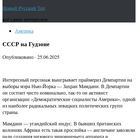
Новый Русский Топ
всё самое интересное
Америка
СССР на Гудзоне
Опубликовано
·
25.06.2025
Интересный персонаж выигрывает праймериз Демпартии на
выборы мэра Нью-Йорка — Захран Мамдани. В Демпартии
он состоит чисто номинально, так-то он активист
организации «Демократические социалисты Америки», одной
из наиболее радикальных левацких политических групп
страны.
Мамдани — угандийский индус. В бывших британских
колониях Африки есть такая прослойка — англичане завозили
ради создания низового чиновничьего аппарата и