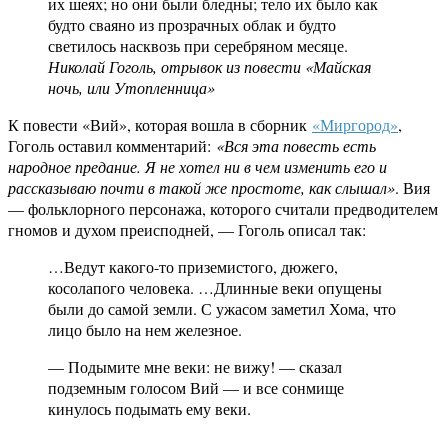
их шеях; но они были бледны; тело их было как
будто сваяно из прозрачных облак и будто
светилось насквозь при серебряном месяце.
Николай Гоголь, отрывок из повести «Майская
ночь, или Утопленница»
К повести «Вий», которая вошла в сборник
«Миргород»
,
Гоголь оставил комментарий:
«Вся эта повесть есть
народное предание. Я не хотел ни в чем изменить его и
рассказываю почти в такой же простоте, как слышал»
. Вия
— фольклорного персонажа, которого считали предводителем
гномов и духом преисподней, — Гоголь описал так:
…Ведут какого-то приземистого, дюжего,
косолапого человека. …Длинные веки опущены
были до самой земли. С ужасом заметил Хома, что
лицо было на нем железное.
— Подымите мне веки: не вижу! — сказал
подземным голосом Вий — и все сонмище
кинулось подымать ему веки.