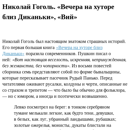
Николай Гоголь. «Вечера на хуторе
близ Диканьки», «Вий»
Николай Гоголь был настоящим знатоком страшных историй.
Его первая большая книга
«Вечера на хуторе близ
Диканьки»
поразила современников. Пушкин писал о
ней:
«Вот настоящая веселость, искренняя, непринужденная,
без жеманства, без чопорности»
. Из восьми повестей
сборника семь представляют собой по форме бывальщины,
которые пересказывает пасечник Рудый Панько. Перед
читателями оживают русалки, колдуны и черти, описанные не
со страхом и трепетом — что было бы обычно для фольклора,
— но с юмором, а иногда и поэтически возвышенно.
Левко посмотрел на берег: в тонком серебряном
тумане мелькали легкие, как будто тени, девушки,
в белых, как луг, убранный ландышами, рубашках;
золотые ожерелья, монисты, дукаты блистали на