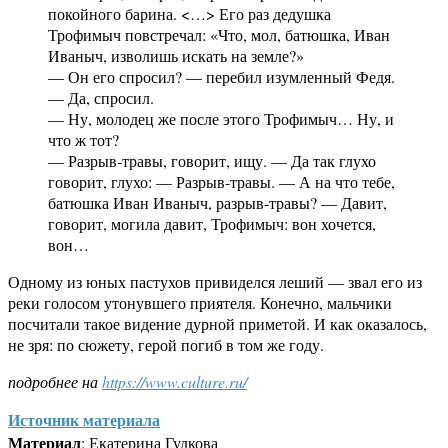
покойного барина. <…> Его раз дедушка
Трофимыч повстречал: «Что, мол, батюшка, Иван
Иваныч, изволишь искать на земле?»
— Он его спросил? — перебил изумленный Федя.
— Да, спросил.
— Ну, молодец же после этого Трофимыч… Ну, и
что ж тот?
— Разрыв-травы, говорит, ищу. — Да так глухо
говорит, глухо: — Разрыв-травы. — А на что тебе,
батюшка Иван Иваныч, разрыв-травы? — Давит,
говорит, могила давит, Трофимыч: вон хочется,
вон…
Одному из юных пастухов привиделся леший — звал его из
реки голосом утонувшего приятеля. Конечно, мальчики
посчитали такое видение дурной приметой. И как оказалось,
не зря: по сюжету, герой погиб в том же году.
подробнее на
https://www.culture.ru/
Источник материала
Материал
: Екатерина Гудкова