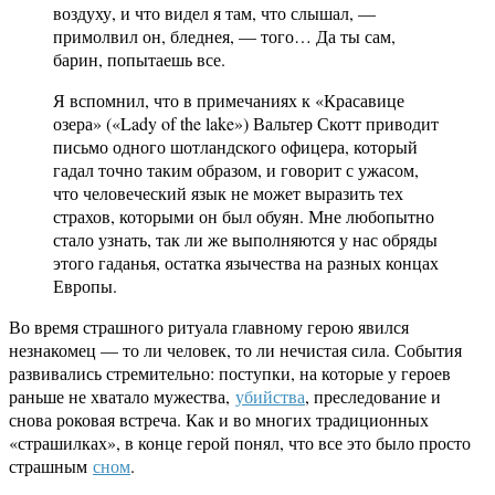
воздуху, и что видел я там, что слышал, —
примолвил он, бледнея, — того… Да ты сам,
барин, попытаешь все.
Я вспомнил, что в примечаниях к «Красавице
озера» («Lady of the lake») Вальтер Скотт приводит
письмо одного шотландского офицера, который
гадал точно таким образом, и говорит с ужасом,
что человеческий язык не может выразить тех
страхов, которыми он был обуян. Мне любопытно
стало узнать, так ли же выполняются у нас обряды
этого гаданья, остатка язычества на разных концах
Европы.
Во время страшного ритуала главному герою явился
незнакомец — то ли человек, то ли нечистая сила. События
развивались стремительно: поступки, на которые у героев
раньше не хватало мужества,
убийства
, преследование и
снова роковая встреча. Как и во многих традиционных
«страшилках», в конце герой понял, что все это было просто
страшным
сном
.