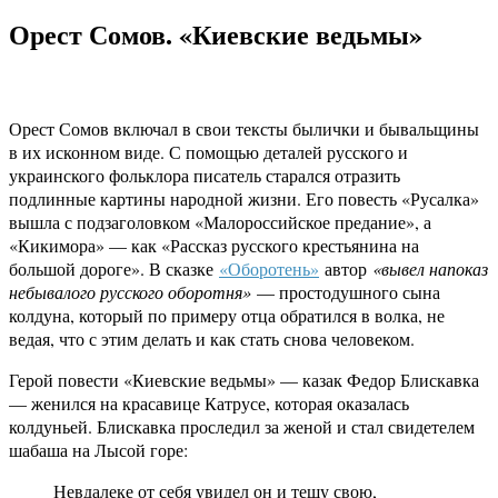
Орест Сомов. «Киевские ведьмы»
Орест Сомов включал в свои тексты былички и бывальщины
в их исконном виде. С помощью деталей русского и
украинского фольклора писатель старался отразить
подлинные картины народной жизни. Его повесть «Русалка»
вышла с подзаголовком «Малороссийское предание», а
«Кикимора» — как «Рассказ русского крестьянина на
большой дороге». В сказке
«Оборотень»
автор
«вывел напоказ
небывалого русского оборотня»
— простодушного сына
колдуна, который по примеру отца обратился в волка, не
ведая, что с этим делать и как стать снова человеком.
Герой повести «Киевские ведьмы» — казак Федор Блискавка
— женился на красавице Катрусе, которая оказалась
колдуньей. Блискавка проследил за женой и стал свидетелем
шабаша на Лысой горе:
Невдалеке от себя увидел он и тещу свою,