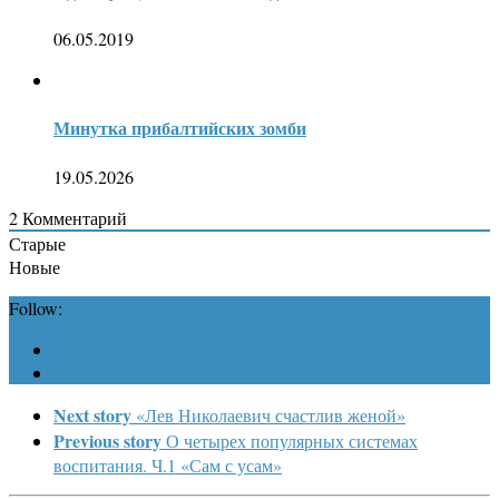
06.05.2019
Минутка прибалтийских зомби
19.05.2026
2
Комментарий
Старые
Новые
Follow:
Next story
«Лев Николаевич счастлив женой»
Previous story
О четырех популярных системах
воспитания. Ч.1 «Сам с усам»