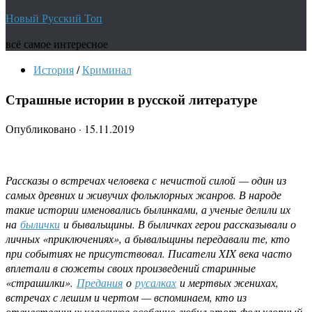
Новый Русский Топ
всё самое интересное
История
/
Криминал
Страшные истории в русской литературе
Опубликовано
·
15.11.2019
Р
ассказы о встречах человека с нечистой силой — один из
самых древних и живучих фольклорных жанров. В народе
такие истории именовались былинками, а ученые делили их
на
былички
и бывальщины. В быличках герои рассказывали о
личных «приключениях», а бывальщины передавали те, кто
при событиях не присутствовал. Писатели XIX века часто
вплетали в сюжеты своих произведений старинные
«страшилки».
Предания
о
русалках
и мертвых женихах,
встречах с лешим и чертом — вспоминаем, кто из
отечественных классиков особенно любил этот фольклорный