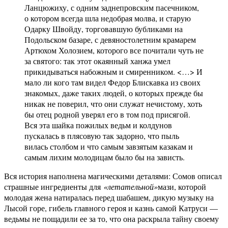
Ланцюжиху, с одним заднепровским пасечником,
о котором всегда шла недобрая молва, и старую
Одарку Швойду, торговавшую бубликами на
Подольском базаре, с девяностолетним крамарем
Артюхом Холозием, которого все почитали чуть не
за святого: так этот окаянный ханжа умел
прикидываться набожным и смиренником. <…> И
мало ли кого там видел Федор Блискавка из своих
знакомых, даже таких людей, о которых прежде бы
никак не поверил, что они служат нечистому, хоть
бы отец родной уверял его в том под присягой.
Вся эта шайка пожилых ведьм и колдунов
пускалась в плясовую так задорно, что пыль
вилась столбом и что самым завзятым казакам и
самым лихим молодицам было бы на зависть.
Вся история наполнена магическими деталями: Сомов описал
страшные ингредиенты для
«летательной»
мази, которой
молодая жена натиралась перед шабашем, дикую музыку на
Лысой горе, гибель главного героя и казнь самой Катруси —
ведьмы не пощадили ее за то, что она раскрыла тайну своему