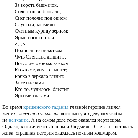
За ворота башмачок,
Сняв с ноги, бросали;
Снег пололи; под окном
Слушали; кормили
Счетным курицу зерном;
Ярый воск топили…
<…>
Подпершися локотком,
Чуть Светлана дышит…
Вот… легохонько замком
Кто-то стукнул, слышит;
Робко в зеркало глядит:
За ее плечами
Кто-то, чудилось, блестит
Яркими глазами…
Во время
крещенского гадания
главной героине явился
жених,
«бледен и унылый»
, который увез девушку якобы
на
венчание
. А на самом деле тоже оказался мертвецом.
Однако, в отличие от Леноры и Людмилы, Светлана осталась
жива: страшная история оказалась ночным кошмаром.