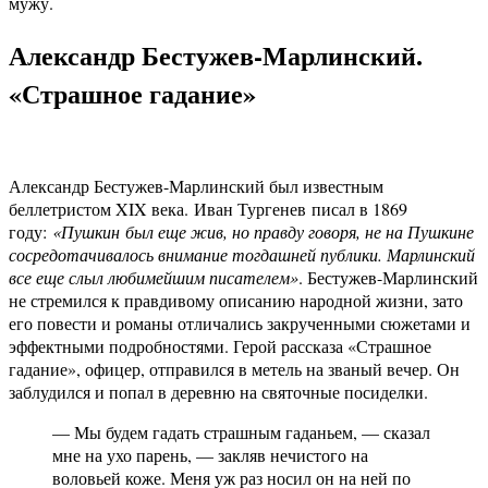
мужу.
Александр Бестужев-Марлинский.
«Страшное гадание»
Александр Бестужев-Марлинский был известным
беллетристом XIX века. Иван Тургенев писал в 1869
году:
«Пушкин был еще жив, но правду говоря, не на Пушкине
сосредотачивалось внимание тогдашней публики. Марлинский
все еще слыл любимейшим писателем»
. Бестужев-Марлинский
не стремился к правдивому описанию народной жизни, зато
его повести и романы отличались закрученными сюжетами и
эффектными подробностями. Герой рассказа «Страшное
гадание», офицер, отправился в метель на званый вечер. Он
заблудился и попал в деревню на святочные посиделки.
— Мы будем гадать страшным гаданьем, — сказал
мне на ухо парень, — закляв нечистого на
воловьей коже. Меня уж раз носил он на ней по