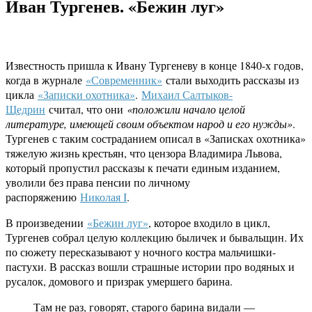
Иван Тургенев. «Бежин луг»
Известность пришла к Ивану Тургеневу в конце 1840-х годов,
когда в журнале
«Современник»
стали выходить рассказы из
цикла
«Записки охотника»
.
Михаил Салтыков-
Щедрин
считал, что они
«положили начало целой
литературе, имеющей своим объектом народ и его нужды»
.
Тургенев с таким состраданием описал в «Записках охотника»
тяжелую жизнь крестьян, что цензора Владимира Львова,
который пропустил рассказы к печати единым изданием,
уволили без права пенсии по личному
распоряжению
Николая I
.
В произведении
«Бежин луг»
, которое входило в цикл,
Тургенев собрал целую коллекцию быличек и бывальщин. Их
по сюжету пересказывают у ночного костра мальчишки-
пастухи. В рассказ вошли страшные истории про водяных и
русалок, домового и призрак умершего барина.
Там не раз, говорят, старого барина видали —