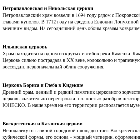
Петропавловская и Никольская церкви
Петропавловский храм возвели в 1694 году рядом с Покровской
главами куполов. В 1712 году на средства Евдокии Лопухино
внешним видом. На сегодняшний день обоим храмам возвраще
Ильинская церковь
Храм находится на одном из крутых изгибов реки Каменка. Каме
Церковь сильно пострадала в XX веке, колокольню и трапезную 
воссоздать первоначальный облик сооружения.
Церковь Бориса и Глеба в Кидекше
Древний храм, ценный и редкий памятник церковного зодчеств
церковь значительно перестроили, полностью разобрав некотор
ЮНЕСКО. В наше время на его территории располагается музе
Воскресенская и Казанская церкви
Неподалеку от главной городской площади стоит Воскресенская
кубической формы, его основа – мощный четверик, оформленны