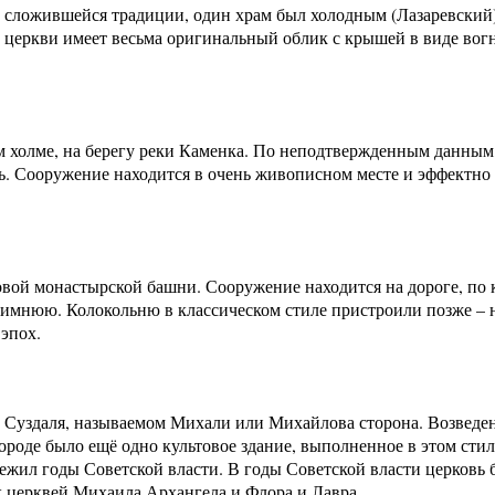
о сложившейся традиции, один храм был холодным (Лазаревский
 церкви имеет весьма оригинальный облик с крышей в виде вогн
 холме, на берегу реки Каменка. По неподтвержденным данным,
вь. Сооружение находится в очень живописном месте и эффектно 
овой монастырской башни. Сооружение находится на дороге, по
зимнюю. Колокольню в классическом стиле пристроили позже – 
 эпох.
 Суздаля, называемом Михали или Михайлова сторона. Возведен
городе было ещё одно культовое здание, выполненное в этом ст
ережил годы Советской власти. В годы Советской власти церковь
х церквей Михаила Архангела и Флора и Лавра.