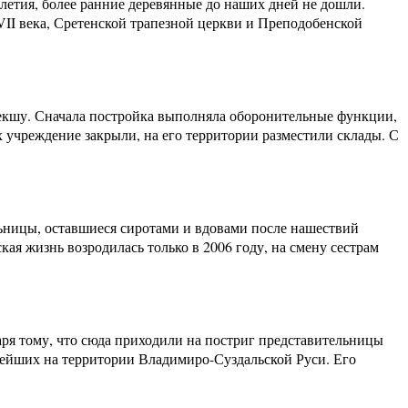
олетия, более ранние деревянные до наших дней не дошли.
II века, Сретенской трапезной церкви и Преподобенской
идекшу. Сначала постройка выполняла оборонительные функции,
 учреждение закрыли, на его территории разместили склады. С
льницы, оставшиеся сиротами и вдовами после нашествий
кая жизнь возродилась только в 2006 году, на смену сестрам
аря тому, что сюда приходили на постриг представительницы
нейших на территории Владимиро-Суздальской Руси. Его