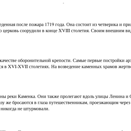
еденная после пожара 1719 года. Она состоит из четверика и п
 церковь соорудили в конце XVIII столетия. Своим внешним в
качестве оборонительной крепости. Самые первые постройки ар
 в XVI-XVII столетиях. На возведение каменных храмов жертвов
ны реки Каменка. Они также пролегают вдоль улицы Ленина и Сп
разу же бросаются в глаза путешественникам, проезжающим чере
 никогда не штурмовали.