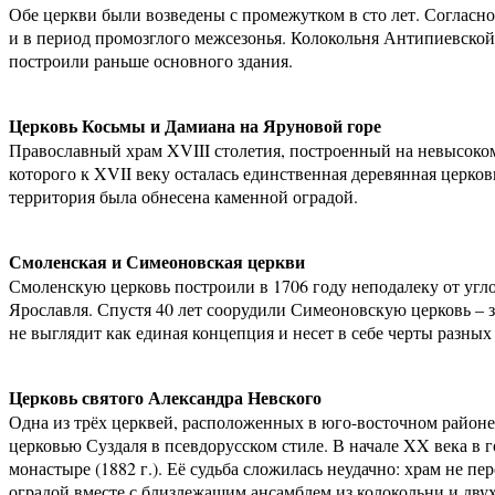
Обе церкви были возведены с промежутком в сто лет. Согласн
и в период промозглого межсезонья. Колокольня Антипиевской
построили раньше основного здания.
Церковь Косьмы и Дамиана на Яруновой горе
Православный храм XVIII столетия, построенный на невысоком
которого к XVII веку осталась единственная деревянная церко
территория была обнесена каменной оградой.
Смоленская и Симеоновская церкви
Смоленскую церковь построили в 1706 году неподалеку от угл
Ярославля. Спустя 40 лет соорудили Симеоновскую церковь – 
не выглядит как единая концепция и несет в себе черты разных
Церковь святого Александра Невского
Одна из трёх церквей, расположенных в юго-восточном районе
церковью Суздаля в псевдорусском стиле. В начале XX века в 
монастыре (1882 г.). Её судьба сложилась неудачно: храм не п
оградой вместе с близлежащим ансамблем из колокольни и дву