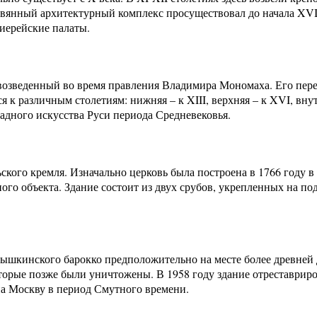
вянный архитектурный комплекс просуществовал до начала XVIII
иерейские палаты.
возведенный во время правления Владимира Мономаха. Его перес
тся к различным столетиям: нижняя – к XIII, верхняя – к XVI, в
дного искусства Руси периода Средневековья.
кого кремля. Изначально церковь была построена в 1766 году в
ного объекта. Здание состоит из двух срубов, укрепленных на п
рышкинского барокко предположительно на месте более древней 
торые позже были уничтожены. В 1958 году здание отреставрир
на Москву в период Смутного времени.