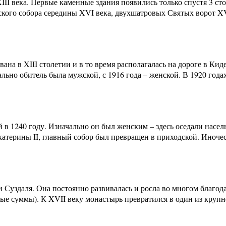
III века. Первые каменные здания появились только спустя 3 ст
кого собора середины XVI века, двухшатровых Святых ворот XV
вана в XIII столетии и в то время располагалась на дороге в К
но обитель была мужской, с 1916 года – женской. В 1920 годах
 в 1240 году. Изначально он был женским – здесь оседали насе
катерины II, главный собор был превращен в приходской. Иночес
и Суздаля. Она постоянно развивалась и росла во многом благод
ные суммы). К XVII веку монастырь превратился в один из круп