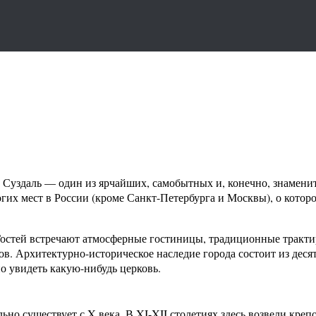
 Суздаль — один из ярчайших, самобытных и, конечно, знаменит
огих мест в России (кроме Санкт-Петербурга и Москвы), о кото
Гостей встречают атмосферные гостиницы, традиционные тракти
в. Архитектурно-историческое наследие города состоит из десят
о увидеть какую-нибудь церковь.
ьно существует с X века. В XI-XII столетиях здесь возвели креп