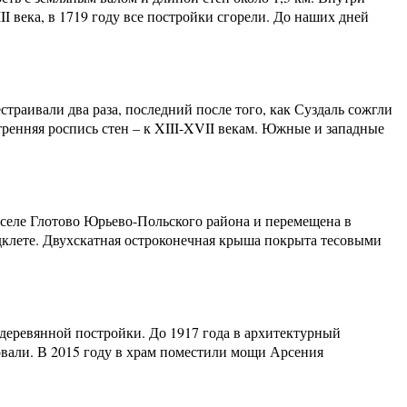
 века, в 1719 году все постройки сгорели. До наших дней
траивали два раза, последний после того, как Суздаль сожгли
нутренняя роспись стен – к XIII-XVII векам. Южные и западные
 селе Глотово Юрьево-Польского района и перемещена в
одклете. Двухскатная остроконечная крыша покрыта тесовыми
деревянной постройки. До 1917 года в архитектурный
овали. В 2015 году в храм поместили мощи Арсения