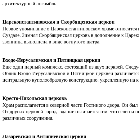
архитектурный ансамбль.
Цареконстантиновская и Скорбященская церкви
Первое упоминание о Цареконстантиновском храме относится к
Суздале. Зимняя Скорбященская церковь в дополнение к Цареко
звонница выполнена в виде вогнутого шатра.
Входо-Иерусалимская и Пятницкая церкви
Еще один парный комплекс, состоящий из двух церквей. Следуе
Облик Входо-Иерусалимской и Пятницкой церквей различается в
центральную куполообразную конструкцию, укрепленную на к
Кресто-Никольская церковь
Храм располагается в северной части Гостиного двора. Он был 
От других церквей города здание отличается тем, что если на 
различных сооружения.
Лазаревская и Антипиевская церкви