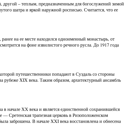
), другой – теплым, предназначенным для богослужений зимой
утого шатра и яркой наружной росписью. Считается, что ее
 ранее на ее месте находился одноименный монастырь, от
смотрится на фоне извилистого речного русла. До 1917 года
 которой путешественники попадают в Суздаль со стороны
на рубеже XIX века. Таким образом, архитектурный ансамбль
а в начале XX века и является единственной сохранившейся
иле — Сретенская трапезная церковь в Ризоположенском
 была заброшена. В начале XXI века восстановлена и обнесена