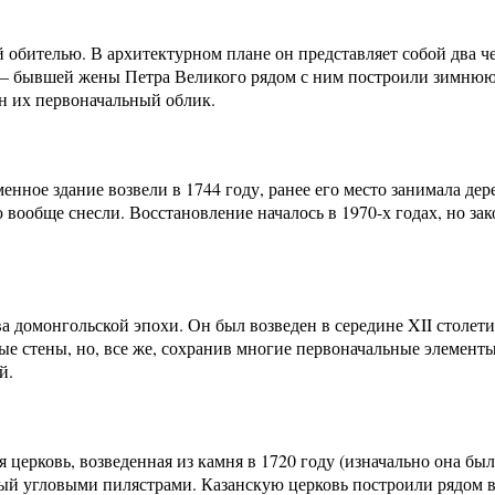
 обителью. В архитектурном плане он представляет собой два ч
й – бывшей жены Петра Великого рядом с ним построили зимнюю
н их первоначальный облик.
нное здание возвели в 1744 году, ранее его место занимала дере
вообще снесли. Восстановление началось в 1970-х годах, но зако
а домонгольской эпохи. Он был возведен в середине XII столет
ые стены, но, все же, сохранив многие первоначальные элемент
й.
 церковь, возведенная из камня в 1720 году (изначально она бы
й угловыми пилястрами. Казанскую церковь построили рядом в 