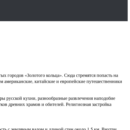
ых городов «Золотого кольца». Сюда стремятся попасть на
ром американские, китайские и европейские путешественники
ры русской кухни, разнообразные развлечения наподобие
ков древних храмов и обителей. Религиозная застройка
ость с земляным валом и длиной стен около 1,5 км. Внутри