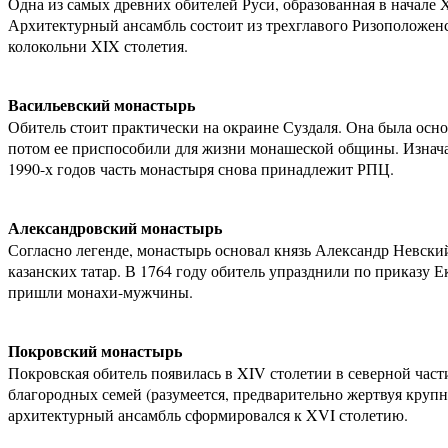
Одна из самых древних обителей Руси, образованная в начале X
Архитектурный ансамбль состоит из трехглавого Ризоположенс
колокольни XIX столетия.
Васильевский монастырь
Обитель стоит практически на окраине Суздаля. Она была осно
потом ее приспособили для жизни монашеской общины. Изначаль
1990-х годов часть монастыря снова принадлежит РПЦ.
Александровский монастырь
Согласно легенде, монастырь основал князь Александр Невский
казанских татар. В 1764 году обитель упразднили по приказу Е
пришли монахи-мужчины.
Покровский монастырь
Покровская обитель появилась в XIV столетии в северной част
благородных семей (разумеется, предварительно жертвуя круп
архитектурный ансамбль сформировался к XVI столетию.