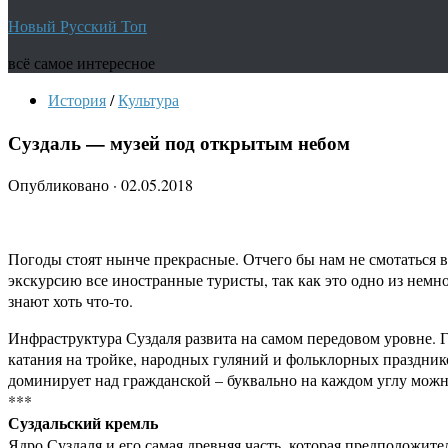
Новый Русский Топ
всё самое интересное
История
/
Культура
Суздаль — музей под открытым небом
Опубликовано
·
02.05.2018
Погоды стоят нынче прекрасные. Отчего бы нам не смотаться в
экскурсию все иностранные туристы, так как это одно из немн
знают хоть что-то.
Инфраструктура Суздаля развита на самом передовом уровне. 
катания на тройке, народных гуляний и фольклорных празднико
доминирует над гражданской – буквально на каждом углу можн
***
Суздальский кремль
Ядро Суздаля и его самая древняя часть, которая предположител