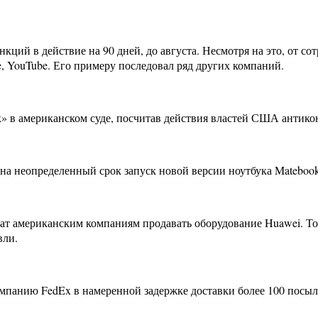
ий в действие на 90 дней, до августа. Несмотря на это, от сотр
, YouTube. Его примеру последовал ряд других компаний.
» в американском суде, посчитав действия властей США антико
 на неопределенный срок запуск новой версии ноутбука Matebook
 американским компаниям продавать оборудование Huawei. Тол
вли.
панию FedEx в намеренной задержке доставки более 100 посыло