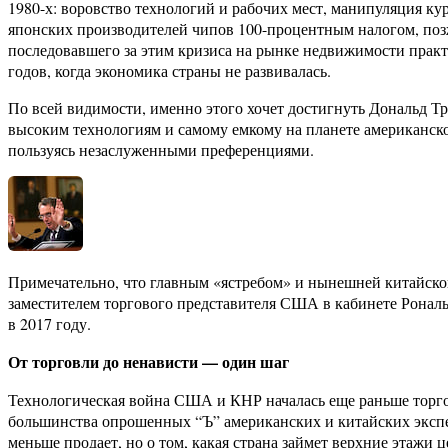
1980-х: воровство технологий и рабочих мест, манипуляция 
японских производителей чипов 100-процентным налогом, поз
последовавшего за этим кризиса на рынке недвижимости практ
годов, когда экономика страны не развивалась.
По всей видимости, именно этого хочет достигнуть Дональд Тр
высоким технологиям и самому емкому на планете американско
пользуясь незаслуженными преференциями.
Примечательно, что главным «ястребом» и нынешней китайско
заместителем торгового представителя США в кабинете Рональд
в 2017 году.
От торговли до ненависти — один шаг
Технологическая война США и КНР началась еще раньше торгов
большинства опрошенных “Ъ” американских и китайских эксперто
меньше продает, но о том, какая страна займет верхние этажи