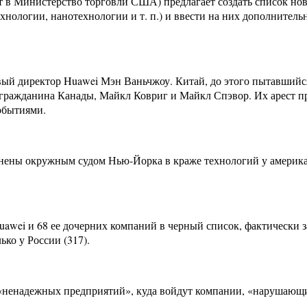
 в Министерство торговли США) предлагает создать список но
хнологии, нанотехнологии и т. п.) и ввести на них дополнител
вый директор Huawei Мэн Ваньчжоу. Китай, до этого пытавший
 гражданина Канады, Майкл Ковриг и Майкл Спэвор. Их арест пр
обытиями.
ены окружным судом Нью-Йорка в краже технологий у американ
ei и 68 ее дочерних компаний в черный список, фактически за
ько у России (317).
а «ненадежных предприятий», куда войдут компании, «нарушаю