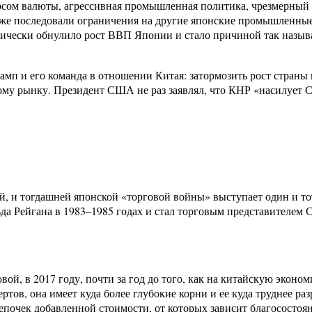
курсом валюты, агрессивная промышленная политика, чрезмерны
же последовали ограничения на другие японские промышленные
ически обнулило рост ВВП Японии и стало причиной так называ
амп и его команда в отношении Китая: затормозить рост страны
му рынку. Президент США не раз заявлял, что КНР «насилует С
й, и тогдашней японской «торговой войны» выступает один и т
а Рейгана в 1983–1985 годах и стал торговым представителем С
ой, в 2017 году, почти за год до того, как на китайскую эко
в, она имеет куда более глубокие корни и ее куда труднее разр
 цепочек добавленной стоимости, от которых зависит благососто