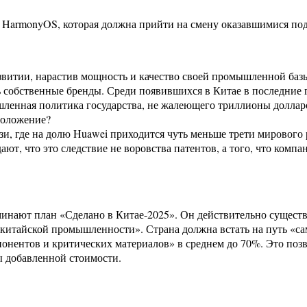
HarmonyOS, которая должна прийти на смену оказавшимися под 
азвитии, нарастив мощность и качество своей промышленной базы
собственные бренды. Среди появившихся в Китае в последние го
ленная политика государства, не жалеющего триллионы долларо
положение?
зи, где на долю Huawei приходится чуть меньше трети мирового
ют, что это следствие не воровства патентов, а того, что комп
нают план «Сделано в Китае-2025». Он действительно существу
итайской промышленности». Страна должна встать на путь «сам
онентов и критических материалов» в среднем до 70%. Это позв
 добавленной стоимости.