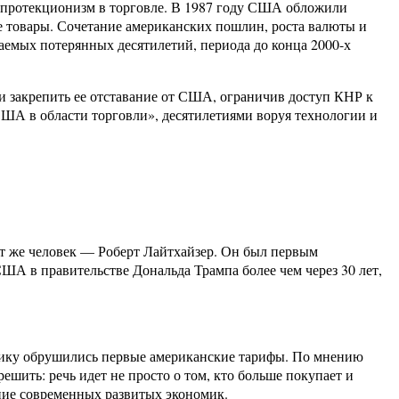
й протекционизм в торговле. В 1987 году США обложили
 товары. Сочетание американских пошлин, роста валюты и
емых потерянных десятилетий, периода до конца 2000-х
 и закрепить ее отставание от США, ограничив доступ КНР к
ША в области торговли», десятилетиями воруя технологии и
от же человек — Роберт Лайтхайзер. Он был первым
ША в правительстве Дональда Трампа более чем через 30 лет,
номику обрушились первые американские тарифы. По мнению
ешить: речь идет не просто о том, кто больше покупает и
яние современных развитых экономик.