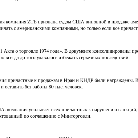
ия компания ZTE признана судом США виновной в продаже амер
чать с американскими компаниями, но только если все причаст
01 Акта о торговле 1974 года». В документе консолидированы п
 всегда до того удавалось избежать серьезных последствий.
ия причастные к продажам в Иран и КНДР были награждены. Вв
и оставить без работы 80 тыс. человек.
А: компания увольняет всех причастных к нарушению санкций, п
ктованный по соглашению с Минторговли.