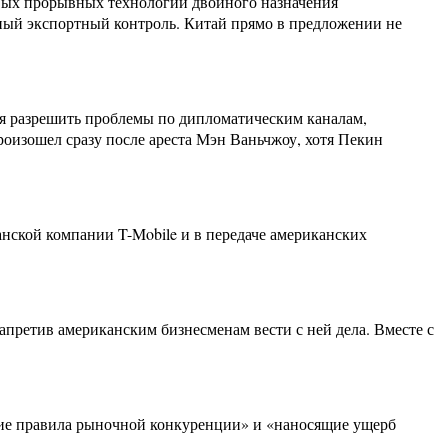
вых прорывных технологий двойного назначения
ьный экспортный контроль. Китай прямо в предложении не
ся разрешить проблемы по дипломатическим каналам,
оизошел сразу после ареста Мэн Ваньчжоу, хотя Пекин
ской компании T-Mobile и в передаче американских
претив американским бизнесменам вести с ней дела. Вместе с
щие правила рыночной конкуренции» и «наносящие ущерб