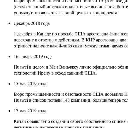
Бюро промышленности и безопасности США (BIS, входит
(искусственный интеллект, квантовые вычисления, биоте
упомянут, но является главной целью законопроекта.
Декабрь 2018 года
1 декабря в Канаде по просьбе США арестована финансо
переходит к ответным действиям. В КНР арестованы два
отрицает наличие какой-либо связи между этими двумя с
16 января 2019 года
Huawei в целом и Мэн Ваньчжоу лично официально обвин
технологий Ирану в обход санкций США.
15 мая 2019 года
Бюро промышленности и безопасности США добавило Huaw
Huawei в список попали 143 компании, больше теперь тол
17 мая 2019 года
Китай объявляет о создании своего собственного списк
легитимным интересам китайских компаний».