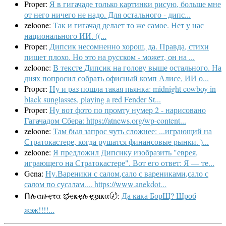
Proper:
Я в гигачаде только картинки рисую, больше мне
от него ничего не надо. Для остального - дипс...
zeloone:
Так и гигачад делает то же самое. Нет у нас
национального ИИ. ((...
Proper:
Дипсик несомненно хорош, да. Правда, стихи
пишет плохо. Но это на русском - может, он на ...
zeloone:
В тексте Дипсик на голову выше остального. На
днях попросил собрать офисный комп Алисе, ИИ о...
Proper:
Ну и раз пошла такая пьянка: midnight cowboy in
black sunglasses, playing a red Fender St...
Proper:
Ну вот фото по промту нумер 2 - нарисовано
Гагачадом Сбера: https://atnews.org/wp-content...
zeloone:
Там был запрос чуть сложнее: ...играющий на
Стратокастере, когда рушатся финансовые рынки. )...
zeloone:
Я предложил Дипсику изобразить "еврея,
играющего на Стратокастере". Вот его ответ: Я — те...
Gena:
Ну.Вареники с салом,сало с варениками,сало с
салом по сусалам.... https://www.anekdot...
Ոሉαዙҿτα ಭҿҝҿሉҿʓяҝα〄:
Да кака БорЩ? Щроб
жэж!!!!...