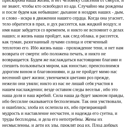
не знают, чтобы кто освободил из ада. Случайно мы рождены
и после будем как небывшие: дыхание в ноздрях наших - дым,
и слово - искра в движении нашего сердца. Когда она угаснет,
тело обратится в прах, и дух рассеется, как жидкий воздух; и
имя наше забудется со временем, и никто не вспомнит о делах
наших; и жизнь наша пройдет, как след облака, и рассеется,
как туман, разогнанный лучами солнца и отягченный
теплотою его. Ибо жизнь наша - прохождение тени, и нет нам
возврата от смерти: ибо положена печать, и никто не
возвращается. Будем же наслаждаться настоящими благами и
спешить пользоваться миром, как юностью; преисполнимся
дорогим вином и благовониями, и да не пройдет мимо нас
весенний цвет жизни; увенчаемся цветами роз прежде,
нежели они увяли; никто из нас не лишай себя участия в
нашем наслаждении; везде оставим следы веселья , ибо это
наша доля и наш жребий. Сила наша да будет законом правды,
ибо бессилие оказывается бесполезным. Так они умствовали,
и ошиблись; злоба их ослепила их, ибо презирающий
мудрость и наставление несчастен, и надежда его суетна, и
труды бесплодны, и дела его непотребны. Жены их
несмысленны, и дети их злы, проклят род их. Плод добрых