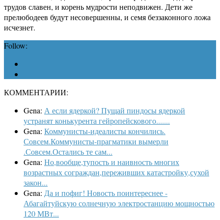
трудов славен, и корень мудрости неподвижен. Дети же
прелюбодеев будут несовершенны, и семя беззаконного ложа
исчезнет.
Follow:
КОММЕНТАРИИ:
Gena:
А если ядеркой? Пущай пиндосы ядеркой
устранят конькурента гейропейскового.......
Gena:
Коммунисты-идеалисты кончились.
Совсем.Коммунисты-прагматики вымерли
.Совсем.Остались те сам...
Gena:
Но,вообще,тупость и наивность многих
возрастных сограждан,переживших катастройку,сухой
закон...
Gena:
Да и пофиг! Новость поинтереснее -
Абагайтуйскую солнечную электростанцию мощностью
120 МВт...