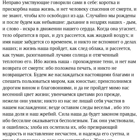
Неправо умствующие говорили сами в себе: коротка и
прискорбна наша жизнь, и нет человеку спасения от смерти, и
не знают, чтобы кто освободил из ада. Случайно мы рождены
и после будем как небывшие: дыхание в ноздрях наших - дым,
и слово - искра в движении нашего сердца. Когда она угаснет,
тело обратится в прах, и дух рассеется, как жидкий воздух; и
имя наше забудется со временем, и никто не вспомнит о делах
наших; и жизнь наша пройдет, как след облака, и рассеется,
как туман, разогнанный лучами солнца и отягченный
теплотою его. Ибо жизнь наша - прохождение тени, и нет нам
возврата от смерти: ибо положена печать, и никто не
возвращается. Будем же наслаждаться настоящими благами и
спешить пользоваться миром, как юностью; преисполнимся
дорогим вином и благовониями, и да не пройдет мимо нас
весенний цвет жизни; увенчаемся цветами роз прежде,
нежели они увяли; никто из нас не лишай себя участия в
нашем наслаждении; везде оставим следы веселья , ибо это
наша доля и наш жребий. Сила наша да будет законом правды,
ибо бессилие оказывается бесполезным. Так они умствовали,
и ошиблись; злоба их ослепила их, ибо презирающий
мудрость и наставление несчастен, и надежда его суетна, и
труды бесплодны, и дела его непотребны. Жены их