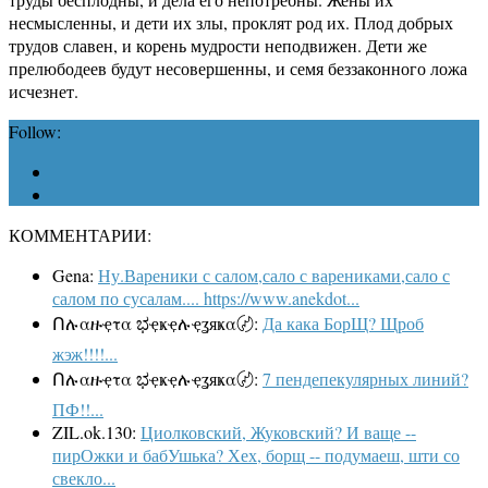
несмысленны, и дети их злы, проклят род их. Плод добрых
трудов славен, и корень мудрости неподвижен. Дети же
прелюбодеев будут несовершенны, и семя беззаконного ложа
исчезнет.
Follow:
КОММЕНТАРИИ:
Gena:
Ну.Вареники с салом,сало с варениками,сало с
салом по сусалам.... https://www.anekdot...
Ոሉαዙҿτα ಭҿҝҿሉҿʓяҝα〄:
Да кака БорЩ? Щроб
жэж!!!!...
Ոሉαዙҿτα ಭҿҝҿሉҿʓяҝα〄:
7 пендепекулярных линий?
ПФ!!...
ZIL.ok.130:
Циолковский, Жуковский? И ваще --
пирОжки и бабУшька? Хех, борщ -- подумаеш, шти со
свекло...