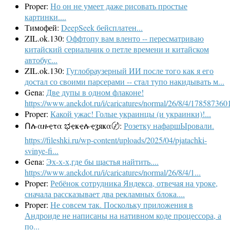
Proper:
Но он не умеет даже рисовать простые
картинки....
Тимофей:
DeepSeek бейсплатен...
ZIL.ok.130:
Оффтопу вам вленто -- пересматриваю
китайский сериальчик о петле времени и китайском
автобус...
ZIL.ok.130:
Гуглобраузерный ИИ после того как я его
достал со своими парсерами -- стал тупо накидывать м...
Gena:
Две дупы в одном флаконе!
https://www.anekdot.ru/i/caricatures/normal/26/8/4/1785873601
Proper:
Какой ужас! Голые украинцы (и украинки)!...
Ոሉαዙҿτα ಭҿҝҿሉҿʓяҝα〄:
Розетку нафаршЫровали.
https://fileshki.ru/wp-content/uploads/2025/04/pjatachki-
svinye-fi...
Gena:
Эх-х-х,где бы щастья найтить....
https://www.anekdot.ru/i/caricatures/normal/26/8/4/1...
Proper:
Ребёнок сотрудника Яндекса, отвечая на уроке,
сначала рассказывает два рекламных блока....
Proper:
Не совсем так. Поскольку приложения в
Андроиде не написаны на нативном коде процессора, а
по...