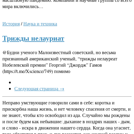
мира включились…
История
/
Наука и техника
Трижды нелауриат
@Будни ученого Малоизвестный советский, но весьма
признанный американский ученый, “трижды нелауреат
Нобелевской премии” Георгий “Джордж” Гамов
(https://t.me/Xscience/749) помимо
Следующая страница →
Неправо умствующие говорили сами в себе: коротка и
прискорбна наша жизнь, и нет человеку спасения от смерти, и
не знают, чтобы кто освободил из ада. Случайно мы рождены
и после будем как небывшие: дыхание в ноздрях наших - дым,
и слово - искра в движении нашего сердца. Когда она угаснет,
тело обратится в прах, и дух рассеется, как жидкий воздух; и