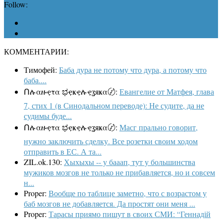
Follow:
КОММЕНТАРИИ:
Тимофей:
Баба дура не потому что дура, а потому что
баба....
Ոሉαዙҿτα ಭҿҝҿሉҿʓяҝα〄:
Евангелие от Матфея, глава
7, стих 1 (в Синодальном переводе): Не судите, да не
судимы буде...
Ոሉαዙҿτα ಭҿҝҿሉҿʓяҝα〄:
Масг прально говорит,
нужно заключить сделку. Все розетки своим ходом
отправить в ЕС. А та...
ZIL.ok.130:
Хыхыхы -- у бааап, тут у большинства
мужиков мозгов не только не прибавляется, но и совсем
н...
Proper:
Вообще по таблице заметно, что с возрастом у
баб мозгов не добавляется. Да простят они меня ...
Proper:
Тарасы приямо пишут в своих СМИ: “Геннадій