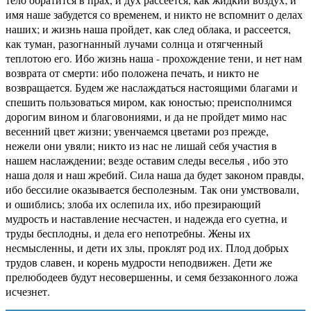
имя наше забудется со временем, и никто не вспомнит о делах
наших; и жизнь наша пройдет, как след облака, и рассеется,
как туман, разогнанный лучами солнца и отягченный
теплотою его. Ибо жизнь наша - прохождение тени, и нет нам
возврата от смерти: ибо положена печать, и никто не
возвращается. Будем же наслаждаться настоящими благами и
спешить пользоваться миром, как юностью; преисполнимся
дорогим вином и благовониями, и да не пройдет мимо нас
весенний цвет жизни; увенчаемся цветами роз прежде,
нежели они увяли; никто из нас не лишай себя участия в
нашем наслаждении; везде оставим следы веселья , ибо это
наша доля и наш жребий. Сила наша да будет законом правды,
ибо бессилие оказывается бесполезным. Так они умствовали,
и ошиблись; злоба их ослепила их, ибо презирающий
мудрость и наставление несчастен, и надежда его суетна, и
труды бесплодны, и дела его непотребны. Жены их
несмысленны, и дети их злы, проклят род их. Плод добрых
трудов славен, и корень мудрости неподвижен. Дети же
прелюбодеев будут несовершенны, и семя беззаконного ложа
исчезнет.