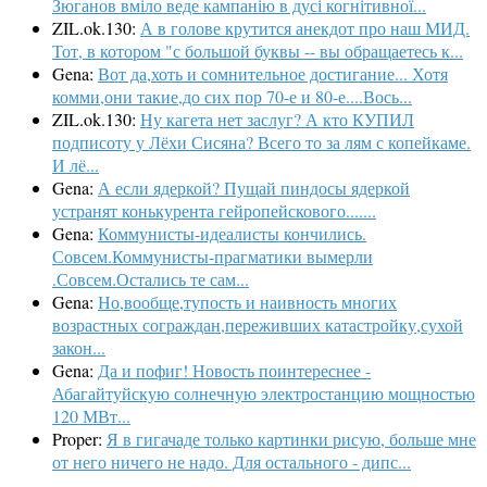
Зюганов вміло веде кампанію в дусі когнітивної...
ZIL.ok.130:
А в голове крутится анекдот про наш МИД.
Тот, в котором "с большой буквы -- вы обращаетесь к...
Gena:
Вот да,хоть и сомнительное достигание... Хотя
комми,они такие,до сих пор 70-е и 80-е....Вось...
ZIL.ok.130:
Ну кагета нет заслуг? А кто КУПИЛ
подписоту у Лёхи Сисяна? Всего то за лям с копейкаме.
И лё...
Gena:
А если ядеркой? Пущай пиндосы ядеркой
устранят конькурента гейропейскового.......
Gena:
Коммунисты-идеалисты кончились.
Совсем.Коммунисты-прагматики вымерли
.Совсем.Остались те сам...
Gena:
Но,вообще,тупость и наивность многих
возрастных сограждан,переживших катастройку,сухой
закон...
Gena:
Да и пофиг! Новость поинтереснее -
Абагайтуйскую солнечную электростанцию мощностью
120 МВт...
Proper:
Я в гигачаде только картинки рисую, больше мне
от него ничего не надо. Для остального - дипс...