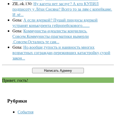
ZIL.ok.130:
Ну кагета нет заслуг? А кто КУПИЛ
подписоту у Лёхи Сисяна? Всего то за лям с копейкаме.
И лё...
Gena:
А если ядеркой? Пущай пиндосы ядеркой
устранят конькурента гейропейскового.......
Gena:
Коммунисты-идеалисты кончились.
Совсем.Коммунисты-прагматики вымерли
.Совсем.Остались те сам...
Gena:
Но,вообще,тупость и наивность многих
возрастных сограждан,переживших катастройку,сухой
закон...
Привет, гость!
Рубрики
События