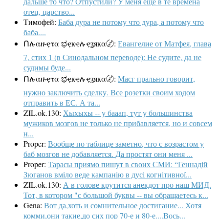
дальше то что? Отпустили? У меня еще в те времена
отец, царство...
Тимофей:
Баба дура не потому что дура, а потому что
баба....
Ոሉαዙҿτα ಭҿҝҿሉҿʓяҝα〄:
Евангелие от Матфея, глава
7, стих 1 (в Синодальном переводе): Не судите, да не
судимы буде...
Ոሉαዙҿτα ಭҿҝҿሉҿʓяҝα〄:
Масг прально говорит,
нужно заключить сделку. Все розетки своим ходом
отправить в ЕС. А та...
ZIL.ok.130:
Хыхыхы -- у бааап, тут у большинства
мужиков мозгов не только не прибавляется, но и совсем
н...
Proper:
Вообще по таблице заметно, что с возрастом у
баб мозгов не добавляется. Да простят они меня ...
Proper:
Тарасы приямо пишут в своих СМИ: “Геннадій
Зюганов вміло веде кампанію в дусі когнітивної...
ZIL.ok.130:
А в голове крутится анекдот про наш МИД.
Тот, в котором "с большой буквы -- вы обращаетесь к...
Gena:
Вот да,хоть и сомнительное достигание... Хотя
комми,они такие,до сих пор 70-е и 80-е....Вось...