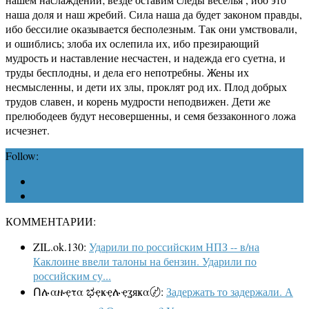
наша доля и наш жребий. Сила наша да будет законом правды,
ибо бессилие оказывается бесполезным. Так они умствовали,
и ошиблись; злоба их ослепила их, ибо презирающий
мудрость и наставление несчастен, и надежда его суетна, и
труды бесплодны, и дела его непотребны. Жены их
несмысленны, и дети их злы, проклят род их. Плод добрых
трудов славен, и корень мудрости неподвижен. Дети же
прелюбодеев будут несовершенны, и семя беззаконного ложа
исчезнет.
Follow:
КОММЕНТАРИИ:
ZIL.ok.130:
Ударили по российским НПЗ -- в/на
Каклоине ввели талоны на бензин. Ударили по
российским су...
Ոሉαዙҿτα ಭҿҝҿሉҿʓяҝα〄:
Задержать то задержали. А