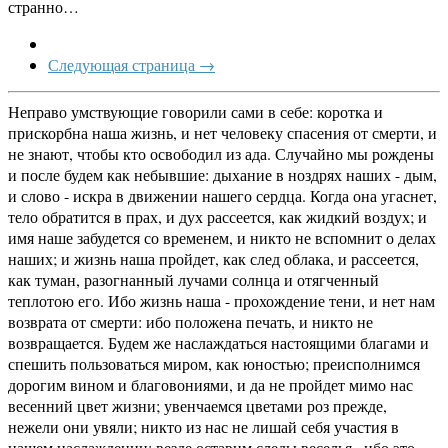
странно…
Следующая страница →
Неправо умствующие говорили сами в себе: коротка и
прискорбна наша жизнь, и нет человеку спасения от смерти, и
не знают, чтобы кто освободил из ада. Случайно мы рождены
и после будем как небывшие: дыхание в ноздрях наших - дым,
и слово - искра в движении нашего сердца. Когда она угаснет,
тело обратится в прах, и дух рассеется, как жидкий воздух; и
имя наше забудется со временем, и никто не вспомнит о делах
наших; и жизнь наша пройдет, как след облака, и рассеется,
как туман, разогнанный лучами солнца и отягченный
теплотою его. Ибо жизнь наша - прохождение тени, и нет нам
возврата от смерти: ибо положена печать, и никто не
возвращается. Будем же наслаждаться настоящими благами и
спешить пользоваться миром, как юностью; преисполнимся
дорогим вином и благовониями, и да не пройдет мимо нас
весенний цвет жизни; увенчаемся цветами роз прежде,
нежели они увяли; никто из нас не лишай себя участия в
нашем наслаждении; везде оставим следы веселья , ибо это