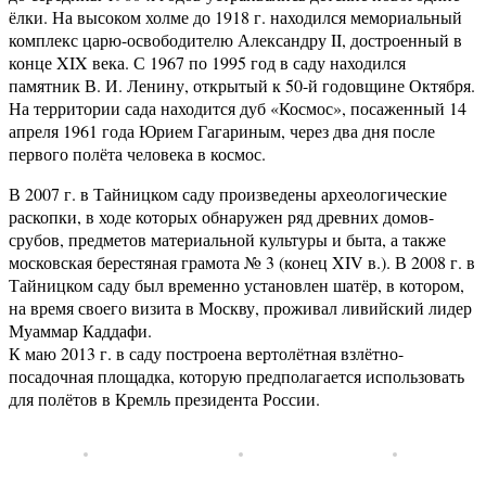
ёлки. На высоком холме до 1918 г. находился мемориальный
комплекс царю-освободителю Александру II, достроенный в
конце XIX века. С 1967 по 1995 год в саду находился
памятник В. И. Ленину, открытый к 50-й годовщине Октября.
На территории сада находится дуб «Космос», посаженный 14
апреля 1961 года Юрием Гагариным, через два дня после
первого полёта человека в космос.
В 2007 г. в Тайницком саду произведены археологические
раскопки, в ходе которых обнаружен ряд древних домов-
срубов, предметов материальной культуры и быта, а также
московская берестяная грамота № 3 (конец XIV в.). В 2008 г. в
Тайницком саду был временно установлен шатёр, в котором,
на время своего визита в Москву, проживал ливийский лидер
Муаммар Каддафи.
К маю 2013 г. в саду построена вертолётная взлётно-
посадочная площадка, которую предполагается использовать
для полётов в Кремль президента России.