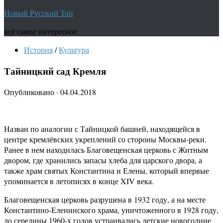
Новый Русский Топ
всё самое интересное
История
/
Культура
Тайницкий сад Кремля
Опубликовано
·
04.04.2018
Назван по аналогии с Тайницкой башней, находящейся в
центре кремлёвских укреплений со стороны Москвы-реки.
Ранее в нем находилась Благовещенская церковь с Житным
двором, где хранились запасы хлеба для царского двора, а
также храм святых Константина и Елены, который впервые
упоминается в летописях в конце XIV века.
Благовещенская церковь разрушена в 1932 году, а на месте
Константино-Еленинского храма, уничтоженного в 1928 году,
до середины 1960-х годов устраивались детские новогодние