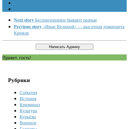
Next story
Беспризорники бывают разные
Previous story
«Иван Великий» — высотная доминанта
Кремля
Привет, гость!
Рубрики
События
История
Криминал
Культура
Курьёзы
Военное
Гаджеты