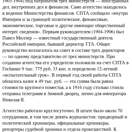
1903-1904) под патронатом трех министерств — иностранных
дел, внутренних дел и финансов. Само агентство находилось
в ведении Министерства финансов. СПТА сообщало «внутри
Империи и за границей политические, финансовые,
экономические, торговые и другие имеющие общественный
интерес сведения». Первым руководителем (1904-1906) был
Павел Миллер — известный государственный деятель
Российской империи, бывший директор ТТА. Общее
руководство возлагалось на совет в составе трех директоров
— по одному представителю от трех министерств. При
создании агентства его учредители положили на счет СПТА в
Госбанке 9 тыс. 775 руб. 33 коп. и определили 12-летний
«испытательный срок». В первый год своей работы СПТА
обошлось казне в 49 тыс. руб. — эта сумма была равна
стоимости крупного поместья, а к 1916 году столько стоила
отправка телеграмм в Зимний дворец, лично для императора
Николая II.
Агентство работало круглосуточно. В штате было около 70
сотрудников, в том числе девять журналистов: придворный и
политический хроникеры, официальные хроникеры,
репортеры судебной хроники и отдела происшествий. К