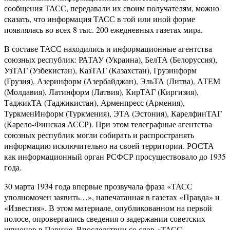
сообщения ТАСС, передавали их своим получателям, можно
сказать, что информация ТАСС в той или иной форме
появлялась во всех 8 тыс. 200 ежедневных газетах мира.
В составе ТАСС находились и информационные агентства
союзных республик: РАТАУ (Украина), БелТА (Белоруссия),
УзТАГ (Узбекистан), КазТАГ (Казахстан), Грузинформ
(Грузия), Азеринформ (Азербайджан), ЭльТА (Литва), АТЕМ
(Молдавия), Латинформ (Латвия), КирТАГ (Киргизия),
ТаджикТА (Таджикистан), Арменпресс (Армения),
ТуркменИнформ (Туркмения), ЭТА (Эстония), КарелфинТАГ
(Карело-Финская АССР). При этом телеграфные агентства
союзных республик могли собирать и распространять
информацию исключительно на своей территории. РОСТА
как информационный орган РСФСР просуществовало до 1935
года.
30 марта 1934 года впервые прозвучала фраза «ТАСС
уполномочен заявить…», напечатанная в газетах «Правда» и
«Известия». В этом материале, опубликованном на первой
полосе, опровергались сведения о задержании советских
шпионов в Париже. Впоследствии со слов «ТАСС