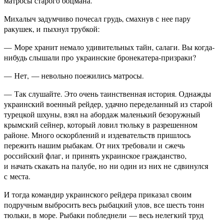
матросы старого боцмана.
Михалыч задумчиво почесал грудь, смахнув с нее пару
ракушек, и пыхнул трубкой:
— Море хранит немало удивительных тайн, салаги. Вы когда-
нибудь слышали про украинские бронекатера-призраки?
— Нет, — невольно поежились матросы.
— Так слушайте. Это очень таинственная история. Однажды
украинский военный рейдер, удачно переделанный из старой
турецкой шхуны, взял на абордаж маленький безоружный
крымский сейнер, который ловил тюльку в разрешенном
районе. Много оскорблений и издевательств пришлось
пережить нашим рыбакам. От них требовали и сжечь
российский флаг, и принять украинское гражданство,
и начать скакать на палубе, но ни один из них не сдвинулся
с места.
И тогда командир украинского рейдера приказал своим
подручным выбросить весь рыбацкий улов, все шесть тонн
тюльки, в море. Рыбаки побледнели — весь нелегкий труд