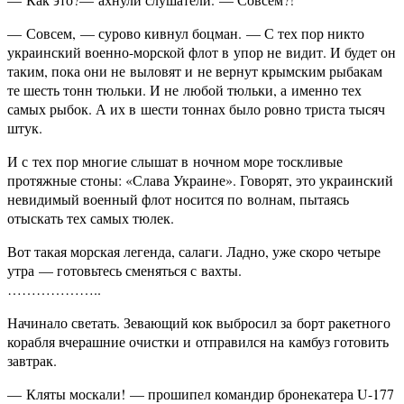
— Совсем, — сурово кивнул боцман. — С тех пор никто
украинский военно-морской флот в упор не видит. И будет он
таким, пока они не выловят и не вернут крымским рыбакам
те шесть тонн тюльки. И не любой тюльки, а именно тех
самых рыбок. А их в шести тоннах было ровно триста тысяч
штук.
И с тех пор многие слышат в ночном море тоскливые
протяжные стоны: «Слава Украине». Говорят, это украинский
невидимый военный флот носится по волнам, пытаясь
отыскать тех самых тюлек.
Вот такая морская легенда, салаги. Ладно, уже скоро четыре
утра — готовьтесь сменяться с вахты.
………………..
Начинало светать. Зевающий кок выбросил за борт ракетного
корабля вчерашние очистки и отправился на камбуз готовить
завтрак.
— Кляты москали! — прошипел командир бронекатера U-177