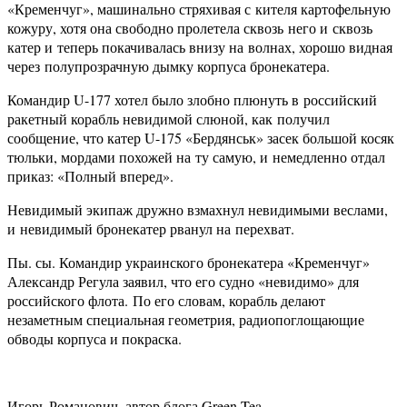
«Кременчуг», машинально стряхивая с кителя картофельную
кожуру, хотя она свободно пролетела сквозь него и сквозь
катер и теперь покачивалась внизу на волнах, хорошо видная
через полупрозрачную дымку корпуса бронекатера.
Командир U-177 хотел было злобно плюнуть в российский
ракетный корабль невидимой слюной, как получил
сообщение, что катер U-175 «Бердянськ» засек большой косяк
тюльки, мордами похожей на ту самую, и немедленно отдал
приказ: «Полный вперед».
Невидимый экипаж дружно взмахнул невидимыми веслами,
и невидимый бронекатер рванул на перехват.
Пы. сы. Командир украинского бронекатера «Кременчуг»
Александр Регула заявил, что его судно «невидимо» для
российского флота. По его словам, корабль делают
незаметным специальная геометрия, радиопоглощающие
обводы корпуса и покраска.
Игорь Романович, автор блога Green Tea