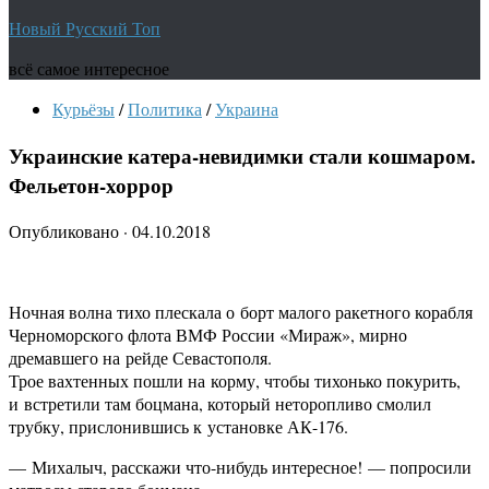
Новый Русский Топ
всё самое интересное
Курьёзы
/
Политика
/
Украина
Украинские катера-невидимки стали кошмаром.
Фельетон-хоррор
Опубликовано
·
04.10.2018
Ночная волна тихо плескала о борт малого ракетного корабля
Черноморского флота ВМФ России «Мираж», мирно
дремавшего на рейде Севастополя.
Трое вахтенных пошли на корму, чтобы тихонько покурить,
и встретили там боцмана, который неторопливо смолил
трубку, прислонившись к установке АК-176.
— Михалыч, расскажи что-нибудь интересное! — попросили