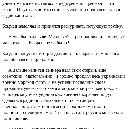
уничтожался на их глазах, а ведь рыба для рыбака — это
жизнь. И тут на мостик сейнера медленно поднялся старый
седой капитан…
Боцман замолчал и принялся раскуривать потухшую трубку.
— А что было дальше, Михалыч?— разволновались молодые
матросы. — Что дальше-то было?
Боцман выпустил изо рта дымок в виде краба, немного им
полюбовался и продолжил:
— А дальше капитан сейнера взял свой старый, еще
советский «матюгальник» и громко проклял весь украинский
военно-морской флот. И не успели последние слова
проклятия улететь со свежим морским ветром, как обводы
и покраска у всех украинских военных кораблей вдруг
сделались радиопоглощающими, их геометрия —
специальной, а сами они вместе с экипажами стали
полностью невидимыми. И не только для российского флота,
но и вообще.
— Как это?— ахнули слушатели. — Совсем?!