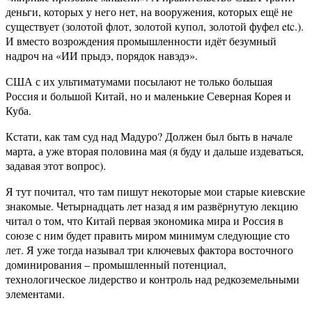
деньги, которых у него нет, на вооружения, которых ещё не
существует (золотой флот, золотой купол, золотой фуфел etc.).
И вместо возрождения промышленности идёт безумный
надроч на «ИИ прыдэ, порядок навэдэ».
США с их ультиматумами посылают не только большая
Россия и большой Китай, но и маленькие Северная Корея и
Куба.
Кстати, как там суд над Мадуро? Должен был быть в начале
марта, а уже вторая половина мая (я буду и дальше издеваться,
задавая этот вопрос).
Я тут почитал, что там пишут некоторые мои старые киевские
знакомые. Четырнадцать лет назад я им развёрнутую лекцию
читал о том, что Китай первая экономика мира и Россия в
союзе с ним будет править миром минимум следующие сто
лет. Я уже тогда называл три ключевых фактора восточного
доминирования – промышленный потенциал,
технологическое лидерство и контроль над редкоземельными
элементами.