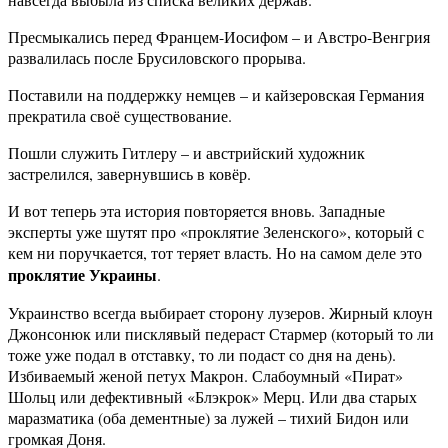
Пресмыкались перед Францем-Иосифом – и Австро-Венгрия
развалилась после Брусиловского прорыва.
Поставили на поддержку немцев – и кайзеровская Германия
прекратила своё существование.
Пошли служить Гитлеру – и австрийский художник
застрелился, завернувшись в ковёр.
И вот теперь эта история повторяется вновь. Западные
эксперты уже шутят про «проклятие Зеленского», который с
кем ни поручкается, тот теряет власть. Но на самом деле это
проклятие Украины
.
Украинство всегда выбирает сторону лузеров. Жирный клоун
Джонсонюк или писклявый педераст Стармер (который то ли
тоже уже подал в отставку, то ли подаст со дня на день).
Избиваемый женой петух Макрон. Слабоумный «Пират»
Шольц или дефективный «Блэкрок» Мерц. Или два старых
маразматика (оба дементные) за лужей – тихий Бидон или
громкая Доня.