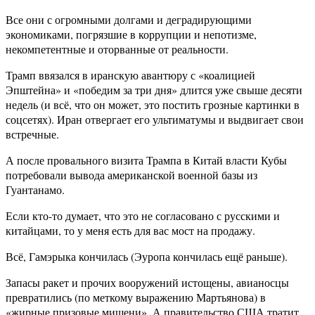
Все они с огромными долгами и деградирующими
экономиками, погрязшие в коррупции и непотизме,
некомпетентные и оторванные от реальности.
Трамп ввязался в иранскую авантюру с «коалицией
Эпштейна» и «победим за три дня» длится уже свыше десяти
недель (и всё, что он может, это постить грозные картинки в
соцсетях). Иран отвергает его ультиматумы и выдвигает свои
встречные.
А после провального визита Трампа в Китай власти Кубы
потребовали вывода американской военной базы из
Гуантанамо.
Если кто-то думает, что это не согласовано с русскими и
китайцами, то у меня есть для вас мост на продажу.
Всё, Гамэрыка кончилась (Эуропа кончилась ещё раньше).
Запасы ракет и прочих вооружений истощены, авианосцы
превратились (по меткому выражению Мартьянова) в
«жирные призовые мишени». А правительство США тратит