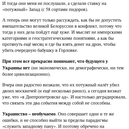
И тогда они меня не послушали, а сделали ставку на
«потужный» Запад (с 58 сортами пидоров).
А теперь они могут только рассуждать, как бы не допустить
вмешательство великой Белоруссии в конфликт, потому что
тогда у них дела пойдут ещё хуже. И мыслят не имперскими
категориями и геостратегическими понятиями, а как бы
протянуть ещё месяц и где бы взять денег на дрон, чтобы
убить очередную бабушку в Горловке.
При этом все прекрасно понимают, что будущего у
Украины нет
(ни экономически, ни демографически, ни тем
более цивилизационно).
Вчера они радостно визжали, что их потужный налёт убил
двоих москвичей (и ещё несколько ранил), а сегодня визжат
уже, что «в Днепропетровске ад». И настолько деградировали,
что связать эти два события между собой не способны.
Украинство – необучаемо
. Оно совершает одни и те же
ошибки, и не способно выйти за пределы парадигмы
«служить западному пану». И поэтому обречено на