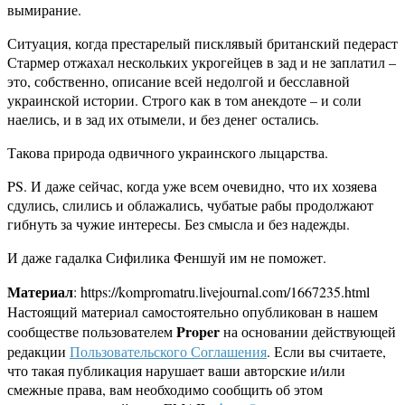
вымирание.
Ситуация, когда престарелый писклявый британский педераст
Стармер отжахал нескольких укрогейцев в зад и не заплатил –
это, собственно, описание всей недолгой и бесславной
украинской истории. Строго как в том анекдоте – и соли
наелись, и в зад их отымели, и без денег остались.
Такова природа одвичного украинского лыцарства.
PS. И даже сейчас, когда уже всем очевидно, что их хозяева
сдулись, слились и облажались, чубатые рабы продолжают
гибнуть за чужие интересы. Без смысла и без надежды.
И даже гадалка Сифилика Феншуй им не поможет.
Материал
: https://kompromatru.livejournal.com/1667235.html
Настоящий материал самостоятельно опубликован в нашем
Proper
сообществе пользователем
на основании действующей
редакции
Пользовательского Соглашения
. Если вы считаете,
что такая публикация нарушает ваши авторские и/или
смежные права, вам необходимо сообщить об этом