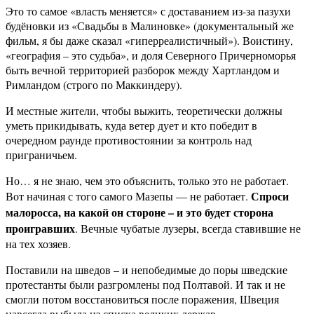
Это то самое «власть меняется» с доставанием из-за пазухи
будёновки из «Свадьбы в Малиновке» (документальный же
фильм, я бы даже сказал «гиперреалистичный»). Воистину,
«география – это судьба», и доля Северного Причерноморья
быть вечной территорией разборок между Хартландом и
Римландом (строго по Маккиндеру).
И местные жители, чтобы выжить, теоретически должны
уметь прикидывать, куда ветер дует и кто победит в
очередном раунде противостоянии за контроль над
приграничьем.
Но… я не знаю, чем это объяснить, только это не работает.
Спроси
Вот начиная с того самого Мазепы — не работает.
малоросса, на какой он стороне – и это будет сторона
проигравших
. Вечные чубатые лузеры, всегда ставившие не
на тех хозяев.
Поставили на шведов – и непобедимые до поры шведские
протестанты были разгромлены под Полтавой. И так и не
смогли потом восстановиться после поражения, Швеция
навсегда выбыла из списка великих держав.