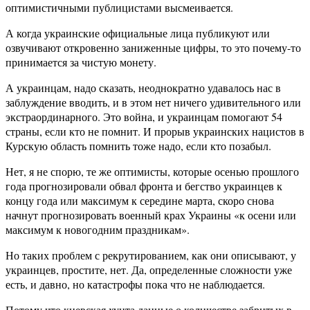
оптимистичными публицистами высмеивается.
А когда украинские официальные лица публикуют или
озвучивают откровенно заниженные цифры, то это почему-то
принимается за чистую монету.
А украинцам, надо сказать, неоднократно удавалось нас в
заблуждение вводить, и в этом нет ничего удивительного или
экстраординарного. Это война, и украинцам помогают 54
страны, если кто не помнит. И прорыв украинских нацистов в
Курскую область помнить тоже надо, если кто позабыл.
Нет, я не спорю, те же оптимисты, которые осенью прошлого
года прогнозировали обвал фронта и бегство украинцев к
концу года или максимум к середине марта, скоро снова
начнут прогнозировать военный крах Украины «к осени или
максимум к новогодним праздникам».
Но таких проблем с рекрутированием, как они описывают, у
украинцев, простите, нет. Да, определенные сложности уже
есть, и давно, но катастрофы пока что не наблюдается.
Потому что киевская хунта данные о количестве забритых в