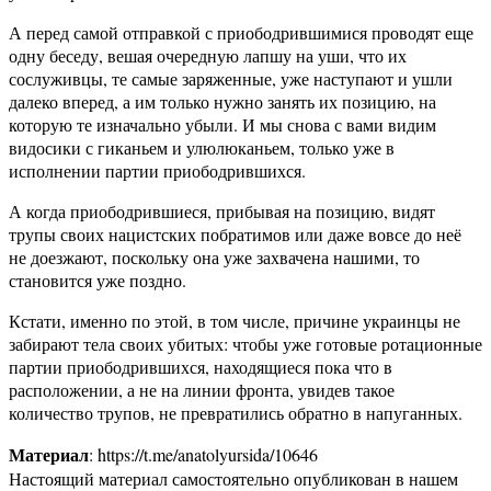
А перед самой отправкой с приободрившимися проводят еще
одну беседу, вешая очередную лапшу на уши, что их
сослуживцы, те самые заряженные, уже наступают и ушли
далеко вперед, а им только нужно занять их позицию, на
которую те изначально убыли. И мы снова с вами видим
видосики с гиканьем и улюлюканьем, только уже в
исполнении партии приободрившихся.
А когда приободрившиеся, прибывая на позицию, видят
трупы своих нацистских побратимов или даже вовсе до неё
не доезжают, поскольку она уже захвачена нашими, то
становится уже поздно.
Кстати, именно по этой, в том числе, причине украинцы не
забирают тела своих убитых: чтобы уже готовые ротационные
партии приободрившихся, находящиеся пока что в
расположении, а не на линии фронта, увидев такое
количество трупов, не превратились обратно в напуганных.
Материал
: https://t.me/anatolyursida/10646
Настоящий материал самостоятельно опубликован в нашем