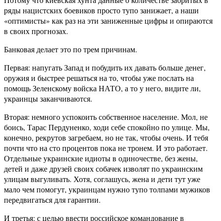
ряды нацистских боевиков просто тупо занижает, а наши
«оптимисты» как раз на эти заниженные цифры и опираются
в своих прогнозах.
Банковая делает это по трем причинам.
Первая: напугать Запад и побудить их давать больше денег,
оружия и быстрее решаться на то, чтобы уже послать на
помощь Зеленскому войска НАТО, а то у него, видите ли,
украинцы заканчиваются.
Вторая: немного успокоить собственное население. Мол, не
боись, Тарас Пердуненко, ходи себе спокойно по улице. Мы,
конечно, рекрутов загребаем, но не так, чтобы очень. И тебя
почти что на сто процентов пока не тронем. И это работает.
Отдельные украинские идиоты в одиночестве, без жены,
детей и даже друзей своих собачек изволят по украинским
улицам выгуливать. Хотя, соглашусь, жена и дети тут уже
мало чем помогут, украинцам нужно тупо толпами мужиков
передвигаться для гарантии.
И третья: с целью ввести российское командование в