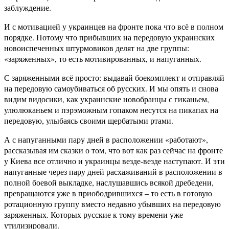
заблуждение.
И с мотивацией у украинцев на фронте пока что всё в полном
порядке. Потому что прибывших на передовую украинских
новоиспеченных штурмовиков делят на две группы:
«заряженных», то есть мотивированных, и напуганных.
С заряженными всё просто: выдавай боекомплект и отправляй
на передовую самоубиваться об русских. И мы опять и снова
видим видосики, как украинские новобранцы с гиканьем,
улюлюканьем и пэрэможным гопаком несутся на пикапах на
передовую, улыбаясь своими щербатыми ртами.
А с напуганными пару дней в расположении «работают»,
рассказывая им сказки о том, что вот как раз сейчас на фронте
у Киева все отлично и украинцы везде-везде наступают. И эти
напуганные через пару дней расхаживаний в расположении в
полной боевой выкладке, наслушавшись всякой дребедени,
превращаются уже в приободрившихся – то есть в готовую
ротационную группу вместо недавно убывших на передовую
заряженных. Которых русские к тому времени уже
утилизировали.