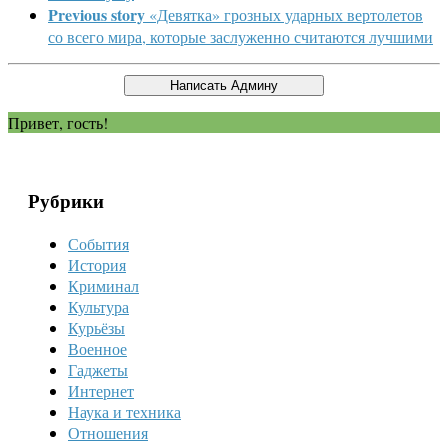
Previous story
«Девятка» грозных ударных вертолетов
со всего мира, которые заслуженно считаются лучшими
Привет, гость!
Рубрики
События
История
Криминал
Культура
Курьёзы
Военное
Гаджеты
Интернет
Наука и техника
Отношения