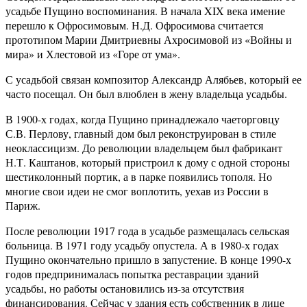
усадьбе Пущино воспоминания. В начала XIX века имение
перешло к Офросимовым. Н.Д. Офросимова считается
прототипом Марии Дмитриевны Ахросимовой из «Войны и
мира» и Хлестовой из «Горе от ума».
С усадьбой связан композитор Александр Алябьев, который ее
часто посещал. Он был влюблен в жену владельца усадьбы.
В 1900-х годах, когда Пущино принадлежало чаеторговцу
С.В. Перлову, главный дом был реконструирован в стиле
неоклассицизм. До революции владельцем был фабрикант
Н.Т. Каштанов, который пристроил к дому с одной стороны
шестиколонный портик, а в парке появились тополя. Но
многие свои идеи не смог воплотить, уехав из России в
Париж.
После революции 1917 года в усадьбе размещалась сельская
больница. В 1971 году усадьбу опустела. А в 1980-х годах
Пущино окончательно пришло в запустение. В конце 1990-х
годов предпринималась попытка реставрации зданий
усадьбы, но работы остановились из-за отсутствия
финансирования. Сейчас у здания есть собственник в лице