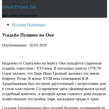
Новый Русский Топ
всё самое интересное
История
/
Криминал
Усадьба Пущино на Оке
Опубликовано
·
20.03.2019
Недалеко от Серпухова на берегу Оки находится старинная
усадьба, известная с XVI века. В писцовых книгах 1578-79
годов указано, что Царь Иван Грозный жаловал эти земли
боярину Пуще. В конце XVIII века помещиком Я.И.
Арцыбашевым был отстроен двухэтажный с антресолями дом
в стиле классицизм. Со временем здесь сформировался целый
усадебный комплекс, в который кроме главного дома входили
хозяйственные постройки, парк, каскадные пруды и храм.
Соседом Арцыбашевых был Андрей Болотов, оставивший об