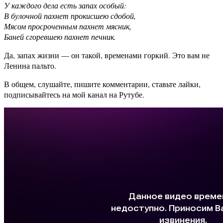
У каждого дела есть запах особый:
В булочной пахнет прокисшею сдобой,
Мясом просроченным пахнет мясник,
Баней сгоревшею пахнет печник.
Да, запах жизни — он такой, временами горкий. Это вам не
Ленина пальто.
В общем, слушайте, пишите комментарии, ставьте лайки,
подписывайтесь на мой канал на Рутубе.