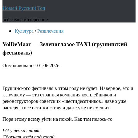
Новый Русский Топ
всё самое интересное
Культура
/
Развлечения
VolDeMaar — Зеленоглазое TAXI (грушинский
фестиваль)
Опубликовано
·
01.06.2026
Грушинского фестиваля в этом году не будет. Наверное, это и
к лучшему — эта странная компания косплейщиков и
реконструкторов советских «шестидесятников» давно уже
растеряла все остатки стиля и даже уже не смешит.
Пора этому всему уйти на покой. Как там пелось-то:
LG у печки стоят
Сдохнет козёл под горой