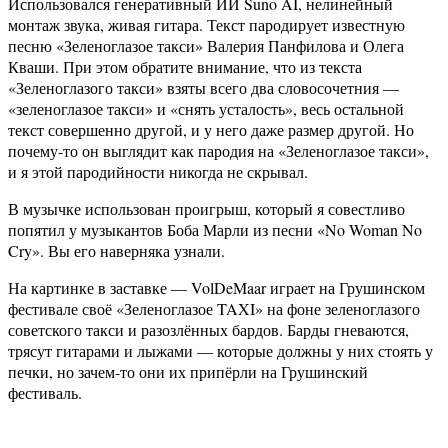
Использовался генеративный ИИ Suno AI, нелинейный
монтаж звука, живая гитара. Текст пародирует известную
песню «Зеленоглазое такси» Валерия Панфилова и Олега
Кваши. При этом обратите внимание, что из текста
«Зеленоглазого такси» взяты всего два словосочетния —
«зеленоглазое такси» и «снять усталость», весь остальной
текст совершенно другой, и у него даже размер другой. Но
почему-то он выглядит как пародия на «Зеленоглазое такси»,
и я этой пародийности никогда не скрывал.
В музычке использован проигрыш, который я совестливо
попятил у музыкантов Боба Марли из песни «No Woman No
Cry». Вы его наверняка узнали.
На картинке в заставке — VolDeMaar играет на Грушинском
фестивале своё «Зеленоглазое TAXI» на фоне зеленоглазого
советского такси и разозлённых бардов. Барды гневаются,
трясут гитарами и лыжами — которые должны у них стоять у
печки, но зачем-то они их припёрли на Грушинский
фестиваль.