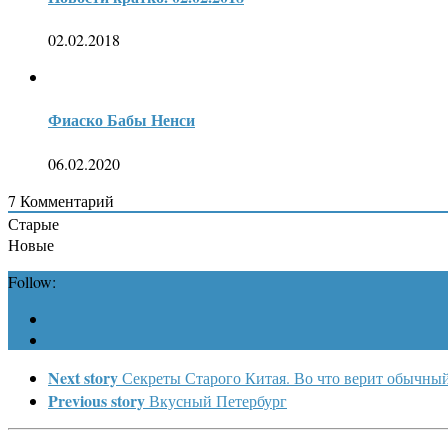
02.02.2018
Фиаско Бабы Ненси
06.02.2020
7
Комментарий
Старые
Новые
Follow:
Next story
Секреты Старого Китая. Во что верит обычны
Previous story
Вкусный Петербург