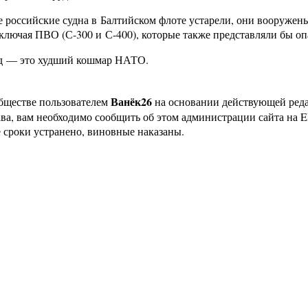
рые российские судна в Балтийском флоте устарели, они воору
включая ПВО (С-300 и С-400), которые также представляли бы о
ад — это худший кошмар НАТО.
Ванёк26
бществе пользователем
на основании действующей ре
ава, вам необходимо сообщить об этом администрации сайта на
 сроки устранено, виновные наказаны.