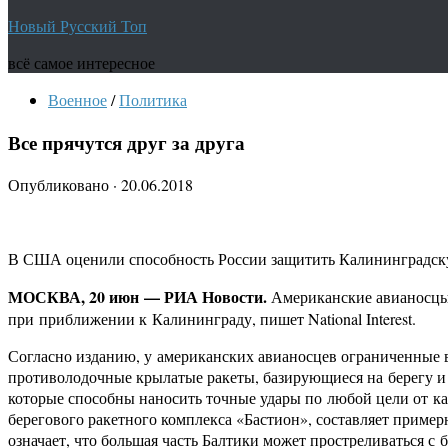
Новый Русский Топ
всё самое интересное
Военное
/
Политика
Все прячутся друг за друга
Опубликовано
·
20.06.2018
В США оценили способность России защитить Калининградску
МОСКВА, 20 июн — РИА Новости.
Американские авианосцы 
при приближении к Калининграду, пишет National Interest.
Согласно изданию, у американских авианосцев ограниченные 
противолодочные крылатые ракеты, базирующиеся на берегу и
которые способны наносить точные удары по любой цели от ка
берегового ракетного комплекса «Бастион», составляет пример
означает, что большая часть Балтики может простреливаться с 