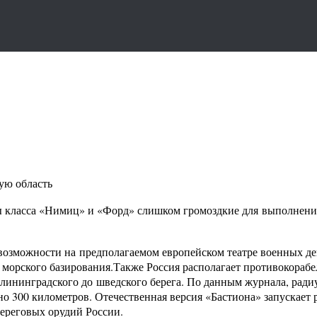
ю область‍
класса «Нимиц» и «Форд» слишком громоздкие для выполнения 
возможности на предполагаемом европейском театре военных де
 морского базирования.Также Россия располагает противокораб
лининградского до шведского берега. По данным журнала, ради
но 300 километров. Отечественная версия «Бастиона» запускает р
береговых орудий России.