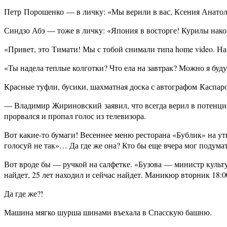
Петр
Порошенко
— в личку: «Мы верили в вас, Ксения Анатол
Синдзо Абэ — тоже в личку: «
Япония
в восторге! Курилы нако
«Привет, это
Тимати
! Мы с тобой снимали типа home video. На
«Ты надела теплые колготки? Что ела на завтрак? Можно я буд
Красные туфли, бусики, шахматная доска с автографом
Каспар
— Владимир
Жириновский
заявил, что всегда верил в потенц
прорвался и пропал голос из телевизора.
Вот какие-то бумаги! Весеннее меню ресторана «Бублик» на у
голосуй не так»… Да где же она? Кто бы еще вчера мог подума
Вот вроде бы — ручкой на салфетке. «
Бузова
— министр культ
найдет, 25 лет находил и сейчас найдет. Маникюр вторник 18:00
Да где же?!
Машина мягко шурша шинами въехала в Спасскую башню.