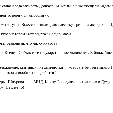
ьевна! Когда забирать
Донбасс
? И
Крым
, вы же обещали. Ждем
нец-то вернутся на родину».
 меня тут из Вrazzers вышли, дают десятку
грина
за авторские. П
у губернатором
Петербурга
? Целую, мама!».
ова
, бездонная, что ли, сумка эта?
иал Ксении Собчак и ее государственное мышление. В ближайше
тверждение, квитанция из химчистки — «забрать беличье манто 
ть, что она вообще понадобится?
уры,
Шнурова
— в
МИД
, Ксюху
Бородину
— спикером в Думу.
». Нет, не то!