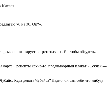
 в
Киеве
».
редлагаю 70 на 30. Ок?».
е время он планирует встретиться с ней, чтобы обсудить… —
19 марта», рецепты какие-то, предвыборный плакат «Собчак —
Чубайс
.
Куда
девать Чубайса? Ладно, он сам себе что-нибудь