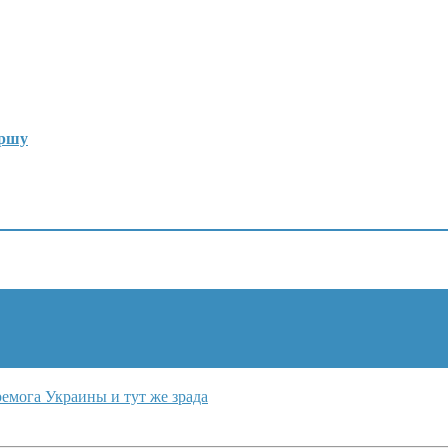
ершу
емога Украины и тут же зрада