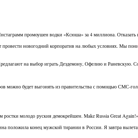
нстаграмм промоушен водки «Ксюша» за 4 миллиона. Отказать ил
т провести новогодний корпоратив на любых условиях. Мы поним
. Предлагают на выбор играть Дездемону, Офелию и Раневскую. Со
ров можно будет выгонять из правительства с помощью СМС-гол
им ростки молодо
руския
демокрейшен. Make Russia Great Again!»
щина положила конец мужской тирании в
России
. Я завтра вылет