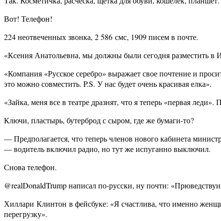
Так. Косметичка, расческа, щетка для обуви, кошелек, планшет.
Вот! Телефон!
224 неотвеченных звонка, 2 586
смс
, 1909 писем в почте.
«Ксения Анатольевна, мы должны были сегодня разместить в И
«Компания «Русское серебро» выражает свое почтение и проси
это можно совместить. P.S. У нас будет очень красивая елка».
«Зайка, меня все в театре дразнят, что я теперь «первая леди»
Ключи, пластырь, бутерброд с сыром, где же бумаги-то?
— Предполагается, что теперь членов нового кабинета минист
— водитель включил радио, но тут же испуганно выключил.
Снова телефон.
@realDonaldTrump написал по-русски, ну почти: «Прюведству
Хиллари
Клинтон
в фейсбуке: «Я счастлива, что именно жен
перегрузку».