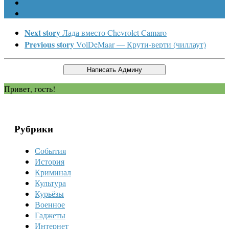
Next story
Лада вместо Chevrolet Camaro
Previous story
VolDeMaar — Крути-верти (чиллаут)
Привет, гость!
Рубрики
События
История
Криминал
Культура
Курьёзы
Военное
Гаджеты
Интернет