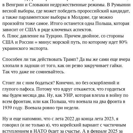
в Венгрии и Словакии недружественные режимы. В Румынии
весной выборы, где может победить пророссийский кандидат,
а также парламентские выборы в Молдове, где можно
произойти тоже самое. Итого останется одна Польша, которая
зависит от США в ряде ключевых аспектов.
6. Плюс давление на Турцию. Причем двойное, со стороны
США и России = минус морской путь, по которому идет 80%
украинского экспорта.
Способен ли так действовать Трамп? Да вы же сами еще вчера
хлопали в ладоши от того, как он резво закручивает гайки.
Так что даже не сомневайтесь.
Стоит ли с ним бодаться? Конечно, но без оскорблений и
глупого пафоса. Потому что вдруг откажется, что гордиться
мы будем месяца два. Ну, как УНР, которая влезла в войну по
всем фронтам, или как Польша, что воевала на два фронта в
1939 году. Воевала ровно три недели.
Ну и еще напомню, что с лета 2022 до конца лета 2023, я
говорил (и не только я), что корейский вариант с частичным
вступлением в НАТО будет за счастье. А в феврале 2025 за