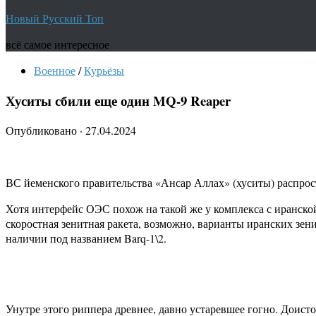
Новый Русский Топ
всё самое интересное
Военное
/
Курьёзы
Хуситы сбили еще один MQ-9 Reaper
Опубликовано
·
27.04.2024
ВС йеменского правительства «Ансар Аллах» (хуситы) распро
Хотя интерфейс ОЭС похож на такой же у комплекса с иранской
скоростная зенитная ракета, возможно, варианты иранских зени
наличии под названием Barq-1\2.
Унутре этого риппера древнее, давно устаревшее гогно. Доисто