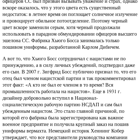
офицеров СС был призван вызывать уважение и страх, однако
вскоре оказалось, что у этого цвета есть существенный
недостаток: в летнее время он поглощает солнечное излучение
и провоцирует обильное потоотделение. Поэтому черный
цвет вскоре заменили серым, хотя черный продолжали
использовать в парадном обмундировании офицеров высшего
эшелона СС. Фабрика Хьюго Босса занималась только
пошивом униформы, разработанной Карлом Дибичем.
А вот то, что Хьюго Босс сотрудничал с нацистами не по
принуждению, а в силу личных убеждений, подтвердил даже
его сын. В 2007 г. Зигфрид Босс публично признал то, что его
отец был членом нацистской партии и так прокомментировал
этот факт: «А кто не был ее членом в то время? Вся
промышленность работала на нацистов». Еще в 1931 г.
дизайнер добровольно вступил в Национал-
социалистическую рабочую партию НСДАП и сам был
убежденным нацистом. Это стало главной причиной, по
которой его фабрика была зарегистрирована как важное
военное предприятие и получила крупный заказ на пошив
униформы вермахта. Немецкий историк Хеннинг Кобер
утверждает, что все представители руководства компании