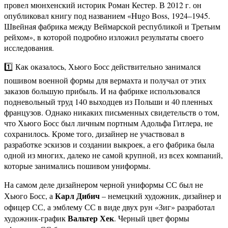
провел мюнхенский историк Роман Кестер. В 2012 г. он
опубликовал книгу под названием «Hugo Boss, 1924–1945.
Швейная фабрика между Веймарской республикой и Третьим
рейхом», в которой подробно изложил результаты своего
исследования.
1️⃣ Как оказалось, Хьюго Босс действительно занимался
пошивом военной формы для вермахта и получал от этих
заказов большую прибыль. И на фабрике использовался
подневольный труд 140 выходцев из Польши и 40 пленных
французов. Однако никаких письменных свидетельств о том,
что Хьюго Босс был личным портным Адольфа Гитлера, не
сохранилось. Кроме того, дизайнер не участвовал в
разработке эскизов и создании выкроек, а его фабрика была
одной из многих, далеко не самой крупной, из всех компаний,
которые занимались пошивом униформы.
На самом деле дизайнером черной униформы СС был не
Карл Дибич
Хьюго Босс, а
– немецкий художник, дизайнер и
офицер СС, а эмблему СС в виде двух рун «Зиг» разработал
Вальтер Хек
художник-график
. Черный цвет формы