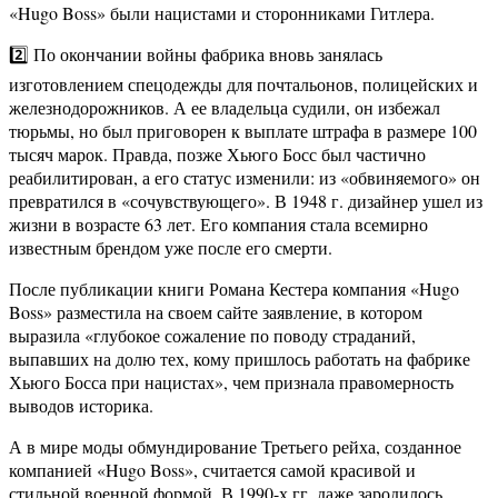
«Hugo Boss» были нацистами и сторонниками Гитлера.
2️⃣ По окончании войны фабрика вновь занялась
изготовлением спецодежды для почтальонов, полицейских и
железнодорожников. А ее владельца судили, он избежал
тюрьмы, но был приговорен к выплате штрафа в размере 100
тысяч марок. Правда, позже Хьюго Босс был частично
реабилитирован, а его статус изменили: из «обвиняемого» он
превратился в «сочувствующего». В 1948 г. дизайнер ушел из
жизни в возрасте 63 лет. Его компания стала всемирно
известным брендом уже после его смерти.
После публикации книги Романа Кестера компания «Hugo
Boss» разместила на своем сайте заявление, в котором
выразила «глубокое сожаление по поводу страданий,
выпавших на долю тех, кому пришлось работать на фабрике
Хьюго Босса при нацистах», чем признала правомерность
выводов историка.
А в мире моды обмундирование Третьего рейха, созданное
компанией «Hugo Boss», считается самой красивой и
стильной военной формой. В 1990-х гг. даже зародилось