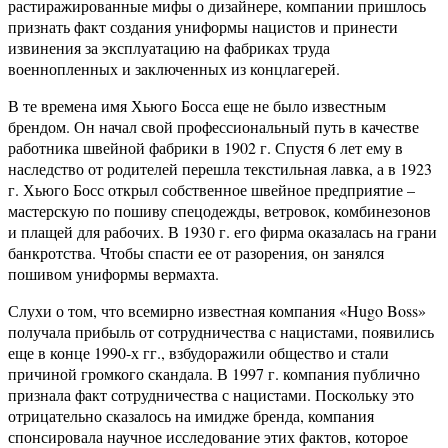
растиражированные мифы о дизайнере, компании пришлось
признать факт создания униформы нацистов и принести
извинения за эксплуатацию на фабриках труда
военнопленных и заключенных из концлагерей.
В те времена имя Хьюго Босса еще не было известным
брендом. Он начал свой профессиональный путь в качестве
работника швейной фабрики в 1902 г. Спустя 6 лет ему в
наследство от родителей перешла текстильная лавка, а в 1923
г. Хьюго Босс открыл собственное швейное предприятие –
мастерскую по пошиву спецодежды, ветровок, комбинезонов
и плащей для рабочих. В 1930 г. его фирма оказалась на грани
банкротства. Чтобы спасти ее от разорения, он занялся
пошивом униформы вермахта.
Слухи о том, что всемирно известная компания «Hugo Boss»
получала прибыль от сотрудничества с нацистами, появились
еще в конце 1990-х гг., взбудоражили общество и стали
причиной громкого скандала. В 1997 г. компания публично
признала факт сотрудничества с нацистами. Поскольку это
отрицательно сказалось на имидже бренда, компания
спонсировала научное исследование этих фактов, которое