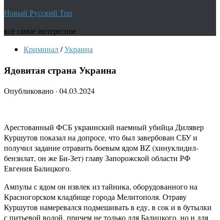
Новый Русский Топ
всё самое интересное
Криминал
/
Украина
Ядовитая страна Украина
Опубликовано
·
04.03.2024
Арестованный ФСБ украинский наемный убийца Дилявер
Куршутов показал на допросе, что был завербован СБУ и
получил задание отравить боевым ядом BZ (хинуклидил-
бензилат, он же Би-Зет) главу Запорожской области РФ
Евгения Балицкого.
Ампулы с ядом он извлек из тайника, оборудованного на
Красногорском кладбище города Мелитополя. Отраву
Куршутов намеревался подмешивать в еду, в сок и в бутылки
с питьевой водой, причем не только для Балицкого, но и для