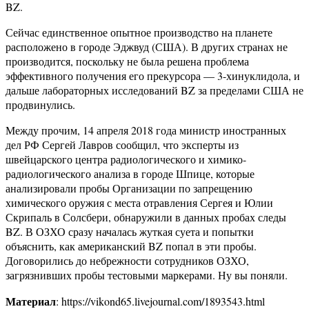
BZ.
Сейчас единственное опытное производство на планете
расположено в городе Эджвуд (США). В других странах не
производится, поскольку не была решена проблема
эффективного получения его прекурсора — 3-хинуклидола, и
дальше лабораторных исследований BZ за пределами США не
продвинулись.
Между прочим, 14 апреля 2018 года министр иностранных
дел РФ Сергей Лавров сообщил, что эксперты из
швейцарского центра радиологического и химико-
радиологического анализа в городе Шпице, которые
анализировали пробы Организации по запрещению
химического оружия с места отравления Сергея и Юлии
Скрипаль в Солсбери, обнаружили в данных пробах следы
BZ. В ОЗХО сразу началась жуткая суета и попытки
объяснить, как американский BZ попал в эти пробы.
Договорились до небрежности сотрудников ОЗХО,
загрязнивших пробы тестовыми маркерами. Ну вы поняли.
Материал
: https://vikond65.livejournal.com/1893543.html