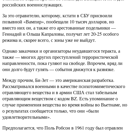
российских военнослужащих.
За это отравителю, которому, кстати в СБУ присвоили
позывной «Вампир», пообещали 10 тысяч долларов, но
вместо них он, а также его арестованные подельники —
Геннадий и Ольша Капраловы, получат лет 20-25 особого
режима и, скорее всего, с зоны уже не выйдут.
Однако заказчики и организаторы неудавшегося теракта, а
также — многих других преступлений террористической
направленности, пока гуляют на свободе. Впрочем, вряд ли
они долго будут гулять — события движутся к развязке.
Между прочим, Би-Зет — это американская разработка.
Рассматривался военными в качестве психотомиметического
отравляющего вещества и в армии США стал табельным
отравляющим веществом с кодом BZ. Есть упоминание о
случае применения вещества во время войны во Вьетнаме, но
о результатах сообщается только, что они «были
удовлетворительными».
Предполагается, что Поль Робсон в 1961 году был отравлен