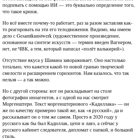
подпевать с помощью ИИ — это буквально определение того,
что такое кринж.
Но всё вместе почему-то работает, раз за разом заставляя как-
то реагировать на эти его телодвижения. Видимо, мы имеем
дело с Gesamtkunstwerk (художественное произведение,
основанное на синтезе искусств — термин введен Вагнером,
нет, не ЧВК, а тем, который написал «полёт валькирий»).
Отсутствие вкуса у Шамана завораживает. Оно настолько
тотально, что кажется какой-то новой гранью творческой
смелости и расширением горизонтов. Нам казалось, что так
нельзя — а так можно.
Но с другой стороны: вот он раскладывает на столе
фотографии иноагентов, а с одной на нас смотрит
Моргенштерн. Текст моргенштернового «Кадиллака» — он
же по качеству примерно такой же, как «я русский», да и
рассказывает он о том же самом. Просто в 2020 году у
русского как бы был Кадиллак, цепи и лавэ, а сейчас у
русского кабинет следователя, дипломат с папкой, и большой
стиль.