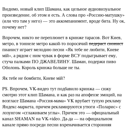
Видимо, новый клип Шамана, как цельное аудиовизуальное
произведение, об этом и есть. А слова про «Россию-матушку»
(или что там у него) — это аккомпанимент, вроде бита. Ну ок,
почему нет?
Впрочем, никто не переплюнет в кринже тарасов. Вот Киев,
метро, в тоннеле метро какой-то поросячий
педераст
сионист
пианист играет мелодию песни «Як тебе не любити, Киеве
мiй», а рядом с ним чувак в форме ВСУ подыгрывает ему,
стуча палками ПО ДЖАВЕЛИНУ. Шаман, подержи пиво
Оболонь. Король кринжа больше не ты.
Як тебе не бомбити, Киеве мiй?
PS. Впрочем, VK-видео тут подбавило кринжа — сижу
смотрю этот клип Шамана, и как раз на апофеозе эмоций, на
возгласе Шамана «Россия-мама» VK врубает тупую рекламу
Яндекс-маркета, причем рекламируются утюги «Поларис» с
лозунгом «сглаживаем углы». Причем это — официальный
канал SHAMAN на VK-video. Да-да — на официальном
канале прямо посреди песни вхреначивается сторонняя