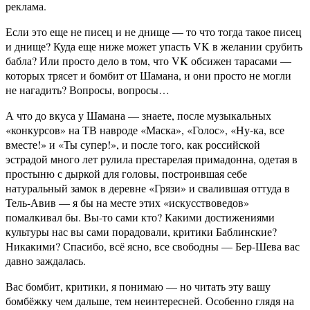
реклама.
Если это еще не писец и не днище — то что тогда такое писец
и днище? Куда еще ниже может упасть VK в желании срубить
бабла? Или просто дело в том, что VK обсижен тарасами —
которых трясет и бомбит от Шамана, и они просто не могли
не нагадить? Вопросы, вопросы…
А что до вкуса у Шамана — знаете, после музыкальных
«конкурсов» на ТВ навроде «Маска», «Голос», «Ну-ка, все
вместе!» и «Ты супер!», и после того, как российской
эстрадой много лет рулила престарелая примадонна, одетая в
простыню с дыркой для головы, построившая себе
натуральный замок в деревне «Грязи» и свалившая оттуда в
Тель-Авив — я бы на месте этих «искусствоведов»
помалкивал бы. Вы-то сами кто? Какими достижениями
культуры нас вы сами порадовали, критики Баблинские?
Никакими? Спасибо, всё ясно, все свободны — Бер-Шева вас
давно заждалась.
Вас бомбит, критики, я понимаю — но читать эту вашу
бомбёжку чем дальше, тем неинтересней. Особенно глядя на