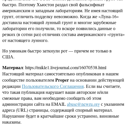
быстро. Поэтому Хьюстон раздал свой фальсификат
американским и западным лабораториям. Не имея настоящий
грунт, отличить подделку невозможно. Когда же «Луна-16»
доставила настоящий лунный грунт и многие зарубежные
лаборатории его получили, то вскоре появились данные о
резких (в сотни раз) отличиях состава американского «грунта»
от настоящего лунного.
Но умникам быстро заткнули рот — причем не только в
США.
Материал
: https://mikle1.livejournal.com/16070538.html
Настоящий материал самостоятельно опубликован в нашем
Proper
сообществе пользователем
на основании действующей
редакции
Пользовательского Соглашения
. Если вы считаете,
что такая публикация нарушает ваши авторские и/или
смежные права, вам необходимо сообщить об этом
администрации сайта на EMAIL
abuse@newru.org
с указанием
адреса (URL) страницы, содержащей спорный материал.
Нарушение будет в кратчайшие сроки устранено, виновные
наказаны.