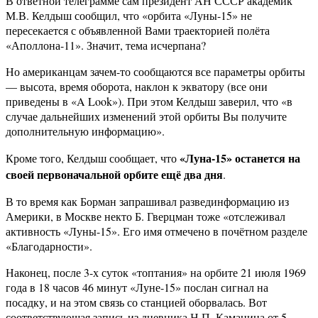
В ответной телеграмме сам президент АН СССР академик
М.В. Келдыш сообщил, что «орбита «Луны-15» не
пересекается с объявленной Вами траекторией полёта
«Аполлона-11». Значит, тема исчерпана?
Но американцам зачем-то сообщаются все параметры орбиты
— высота, время оборота, наклон к экватору (все они
приведены в «A Look»). При этом Келдыш заверил, что «в
случае дальнейших изменений этой орбиты Вы получите
дополнительную информацию».
«Луна-15» останется на
Кроме того, Келдыш сообщает, что
своей первоначальной орбите ещё два дня
.
В то время как Борман запрашивал развединформацию из
Америки, в Москве некто Б. Гверцман тоже «отслеживал
активность «Луны-15». Его имя отмечено в почётном разделе
«Благодарности».
Наконец, после 3-х суток «топтания» на орбите 21 июля 1969
года в 18 часов 46 минут «Луне-15» послан сигнал на
посадку, и на этом связь со станцией оборвалась. Вот
соответствующая запись из дневника Н.П. Каманина от 5