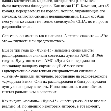
наших космических кораблей, которые эти ракеты несли,
были настроены благодушно. Как писал Н.П. Каманин, «из 45
команд, передаваемых на корабль, четыре, управляющие его
спуском, являются самыми незащищенными. Наши корабли
смогут легко сажать не только спецслужбы США, но и просто
радиолюбители».
Серьезно, он именно так и написал. А теперь скажите — «Что
это — глупость или предательство?»
Ещё за три года до «Луны-15» западные специалисты
расшифровывали сигналы советских лунных АМС. В 1966
году на Луну мягко села АМС «Луна-9» и передала по
телеканалу панораму окружающей её местности.
Одновременно с советскими специалистами сигналы с
«Луны-9» приняли англичане, работавшие на радиотелескопе
«Джодрэлл-Бэнк». Они их расшифровали и быстро передали
лунную панораму в печать. И она появилась в английских
газетах раньше, чем в советских.
Как видите, «помочь» «Луне-15» «шлёпнуться» было вполне
реально. И, по мнению некоторых авторов, в тот момент,