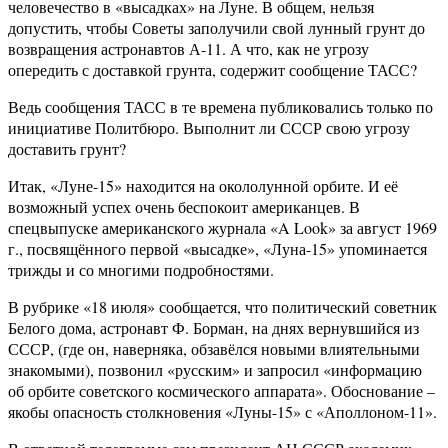
человечество в «высадках» на Луне. В общем, нельзя
допустить, чтобы Советы заполучили свой лунный грунт до
возвращения астронавтов А-11. А что, как не угрозу
опередить с доставкой грунта, содержит сообщение ТАСС?
Ведь сообщения ТАСС в те времена публиковались только по
инициативе Политбюро. Выполнит ли СССР свою угрозу
доставить грунт?
Итак, «Луне-15» находится на окололунной орбите. И её
возможный успех очень беспокоит американцев. В
спецвыпуске американского журнала «A Look» за август 1969
г., посвящённого первой «высадке», «Луна-15» упоминается
трижды и со многими подробностями.
В рубрике «18 июля» сообщается, что политический советник
Белого дома, астронавт Ф. Борман, на днях вернувшийся из
СССР, (где он, наверняка, обзавёлся новыми влиятельными
знакомыми), позвонил «русским» и запросил «информацию
об орбите советского космического аппарата». Обоснование –
якобы опасность столкновения «Луны-15» с «Аполлоном-11».