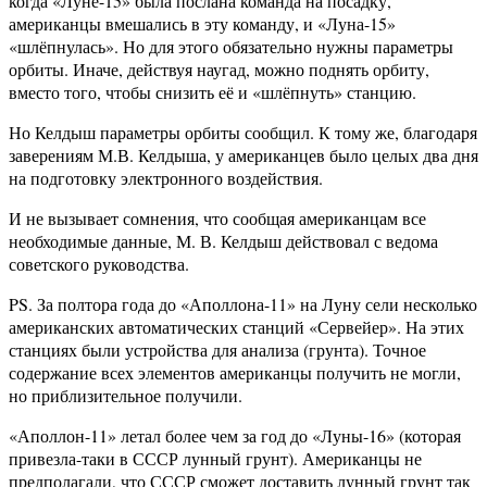
когда «Луне-15» была послана команда на посадку,
американцы вмешались в эту команду, и «Луна-15»
«шлёпнулась». Но для этого обязательно нужны параметры
орбиты. Иначе, действуя наугад, можно поднять орбиту,
вместо того, чтобы снизить её и «шлёпнуть» станцию.
Но Келдыш параметры орбиты сообщил. К тому же, благодаря
заверениям М.В. Келдыша, у американцев было целых два дня
на подготовку электронного воздействия.
И не вызывает сомнения, что сообщая американцам все
необходимые данные, М. В. Келдыш действовал с ведома
советского руководства.
PS. За полтора года до «Аполлона-11» на Луну сели несколько
американских автоматических станций «Сервейер». На этих
станциях были устройства для анализа (грунта). Точное
содержание всех элементов американцы получить не могли,
но приблизительное получили.
«Аполлон-11» летал более чем за год до «Луны-16» (которая
привезла-таки в СССР лунный грунт). Американцы не
предполагали, что СССР сможет доставить лунный грунт так