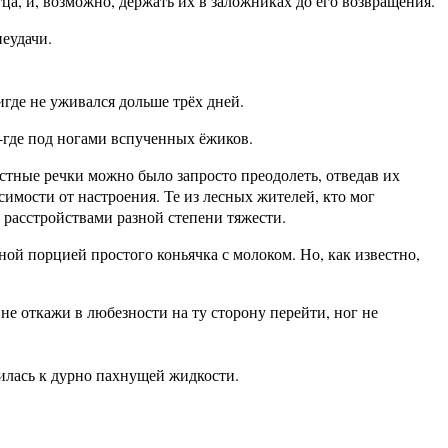
тца, и, возможно, держать их в заложниках до его возвращения.
неудачи.
игде не уживался дольше трёх дней.
-где под ногами вспученных ёжиков.
стные речки можно было запросто преодолеть, отведав их
симости от настроения. Те из лесных жителей, кто мог
расстройствами разной степени тяжести.
ой порцией простого коньячка с молоком. Но, как известно,
е откажи в любезности на ту сторону перейти, ног не
илась к дурно пахнущей жидкости.