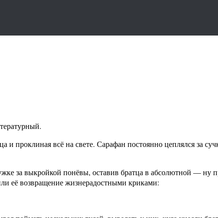
итературный.
а и проклиная всё на свете. Сарафан постоянно цеплялся за сучк
ружке за выкройкой понёвы, оставив братца в абсолютной — ну 
тили её возвращение жизнерадостными криками: