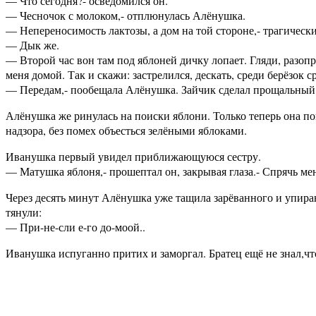
— Что сегодня?- осведомился он.
— Чесночок с молоком,- отплюнулась Алёнушка.
— Непереносимость лактозы, а дом на той стороне,- трагическ
— Дык же.
— Второй час вон там под яблоней дичку лопает. Гляди, разопр
меня домой. Так и скажи: застрелился, дескать, среди берёзок 
— Передам,- пообещала Алёнушка. Зайчик сделал прощальный ж
Алёнушка же ринулась на поиски яблони. Только теперь она по
надзора, без помех объесться зелёными яблоками.
Иванушка первый увидел приближающуюся сестру.
— Матушка яблоня,- прошептал он, закрывая глаза.- Спрячь мен
Через десять минут Алёнушка уже тащила зарёванного и упира
тянули:
— При-не-сли е-го до-моой..
Иванушка испуганно притих и заморгал. Братец ещё не знал,ч