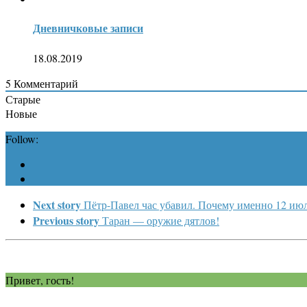
Дневничковые записи
18.08.2019
5
Комментарий
Старые
Новые
Follow:
Next story
Пётр-Павел час убавил. Почему именно 12 ию
Previous story
Таран — оружие дятлов!
Привет, гость!