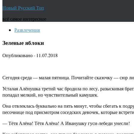
Новый Русский Топ
всё самое интересное
Развлечения
Зеленые яблоки
Опубликовано
·
11.07.2018
Сегодня среда — малая пятница. Почитайте сказочку — сюр л
Усталая Алёнушка третий час бродила по лесу, разыскивая братц
попадал мелкий, но чувствительный камушек.
Она отвлеклась буквально на пять минут, чтобы сбегать к под
песочнице под присмотром соседских девочек, которые встре
— Тётя Алёна! Тётя Алёна! А Иванушку гуси-лебеди унесли!