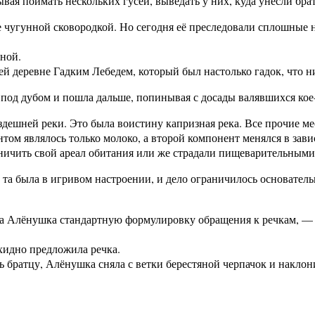
ывая поймать нескольких гусей, выведать у них, куда унесли бра
е чугунной сковородкой. Но сегодня её преследовали сплошные 
ной.
ей деревне Гадким Лебедем, который был настолько гадок, что н
под дубом и пошла дальше, попинывая с досады валявшихся кое
дешней реки. Это была воистину капризная река. Все прочие ме
том являлось только молоко, а второй компонент менялся в зави
ичить свой ареал обитания или же страдали пищеварительными 
та была в игривом настроении, и дело ограничилось основательн
а Алёнушка стандартную формулировку обращения к речкам, — н
хидно предложила речка.
братцу, Алёнушка сняла с ветки берестяной черпачок и наклон