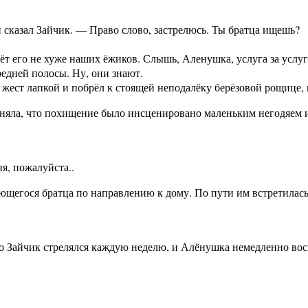
и сказал Зайчик. — Право слово, застрелюсь. Ты братца ищешь?
ёт его не хуже наших ёжиков. Слышь, Аленушка, услуга за услуг
средней полосы. Ну, они знают.
ест лапкой и побрёл к стоящей неподалёку берёзовой рощице, 
няла, что похищение было инсценировано маленьким негодяем ис
я, пожалуйста..
ющегося братца по направлению к дому. По пути им встретилась
то Зайчик стрелялся каждую неделю, и Алёнушка немедленно вос