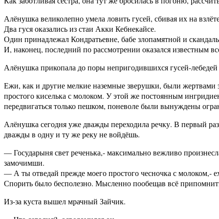
Как заботливая сестра, она тут же бросилась в погоню, рассчит
Алёнушка великолепно умела ловить гусей, сбивая их на взлёт
Два гуся оказались из стаи Акки Кебнекайсе.
Один принадлежал Кондратьевне, бабе злопамятной и скандаль
И, наконец, последний по рассмотрении оказался известным вс
Алёнушка прикопала до поры непригодившихся гусей-лебедей 
Ежи, как и другие мелкие наземные зверушки, были жертвами з
простого киселька с молоком. У этой же постоянным ингридиен
передвигаться только пешком, поневоле были вынуждены огран
Алёнушка сегодня уже дважды переходила речку. В первый раз 
дважды в одну и ту же реку не войдёшь.
— Государыня свет реченька,- максимально вежливо произнесл
замочимши.
— А ты отведай прежде моего простого чесночка с молоком,- е
Спорить было бесполезно. Мысленно пообещав всё припомнить 
Из-за куста вышел мрачный Зайчик.