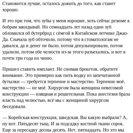
Становится лучше, осталось дожить до того, как станет
хорошо.
И это при том, что зубы у меня хорошие, хоть сейчас резюме к
бобрам закидывай. Но семнадцать лет назад один зуб
обломился об бутерброд с сёмгой в Китайском летчике Джао-
Да. Сначала зуб обточили, потому что я стоматологам не
давался, да и денег не было, потом депульпировали, потом
удалили, потом обе челюсти из-за этого разъехались, и вот я
почти три года их чиню.
Пришел ставить имплант. Не снимая брекетов, обратите
внимание. Это примерно как пить водку из запечатанной
бутылки — требуется терпение и мастерство. Терпение моё,
мастерство — не моё. Хирургом была женщина невесомой
конструкции — изящная и решительная. Пока анестезия брала
власть над челюстью, всё мы с женщиной хирургом
беседовали.
— Корейская конструкция, шведская. Вы какую выбрали? А,
ну вот. Пятьдесят тыщ. И за подсадку костной ткани сорок.
Еще за пересадку десны десять. Нет, пятнадцать. Но это мы