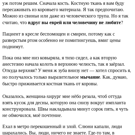
уж потом решим. Сначала кость. Костную ткань я вам буду
пересаживать из коровьего материала. Я так предпочитаю.
Можно из свиньи или даже из человеческого трупа. Но я так
вдруг вы еврей или человечину не любите
считаю, что
?
Пациент в кресле беспомощен и смирен, потому как с
разверстым ртом особенно не помитингуешь, вмиг цены
поднимут.
Пока она мне низ ковыряла, я тихо сидел, а как вторую
анестезию начала колоть в верхнюю челюсть, так я заёрзал.
Откуда верхняя? У меня ж зуба внизу нет — хотел спросить я,
мычание
но получалось только выразительное
. Как, думаю,
быстро приживается костная ткань от коровы.
Оказалось, женщина-хирург мне нёбо резала, чтоб оттуда
взять кусок для десны, которую она снизу вокруг импланта
конструировала. Швы накладывала минут сорок пять, я чуть
не обмочился, моё почтение.
Ехал в метро перекошенный и злой. Слюни капали, люди
шарахались. Вы, люди, ничего не знаете. Где-то там, в