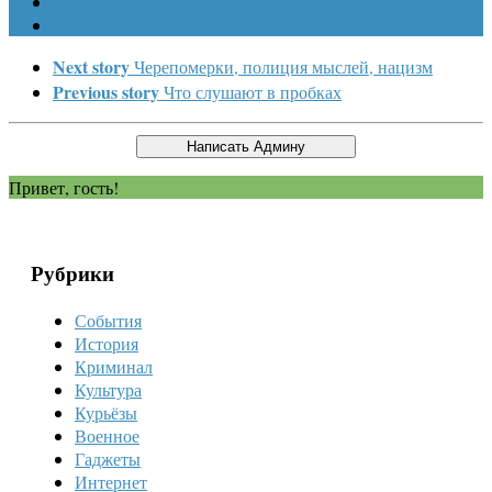
Next story
Черепомерки, полиция мыслей, нацизм
Previous story
Что слушают в пробках
Привет, гость!
Рубрики
События
История
Криминал
Культура
Курьёзы
Военное
Гаджеты
Интернет